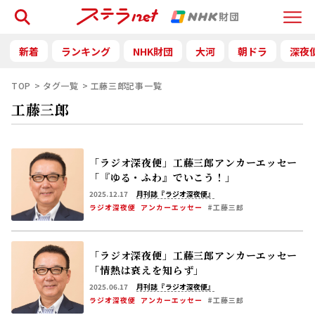
検索
Menu
新着
ランキング
NHK財団
大河
朝ドラ
深夜
TOP
タグ一覧
工藤三郎記事一覧
工藤三郎
「ラジオ深夜便」工藤三郎アンカーエッセー
「『ゆる・ふわ』でいこう！」
2025.12.17
月刊誌『ラジオ深夜便』
ラジオ深夜便
アンカーエッセー
#工藤三郎
「ラジオ深夜便」工藤三郎アンカーエッセー
「情熱は衰えを知らず」
2025.06.17
月刊誌『ラジオ深夜便』
ラジオ深夜便
アンカーエッセー
#工藤三郎