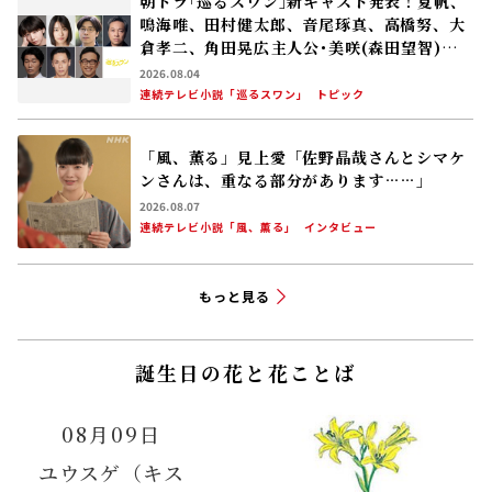
朝ドラ｢巡るスワン｣新キャスト発表！夏帆、
鳴海唯、田村健太郎、音尾琢真、高橋努、大
倉孝二、角田晃広――主人公･美咲(森田望智)が
交流する警察署の人々 2027年度前期放送
2026.08.04
連続テレビ小説「巡るスワン」
トピック
「風、薫る」見上愛「佐野晶哉さんとシマケ
ンさんは、重なる部分があります……」
2026.08.07
連続テレビ小説「風、薫る」
インタビュー
もっと見る
誕生日の花と花ことば
08月09日
ユウスゲ（キス