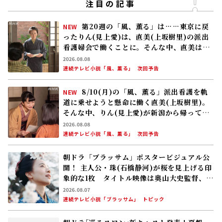
注目の記事
第20週の「風、薫る」は……東京に戻
NEW
ったりん(見上愛)は、直美(上坂樹里)の派出
看護婦会で働くことに。そんな中、直美は自
分の理想とした無償の看護を始める
2026.08.08
連続テレビ小説「風、薫る」
次回予告
8/10(月)の「風、薫る」派出看護を軌
NEW
道に乗せようと懸命に働く直美(上坂樹里)。
そんな中、りん(見上愛)が新潟から帰ってく
る
2026.08.08
連続テレビ小説「風、薫る」
次回予告
朝ドラ「ブラッサム」ポスタービジュアル公
開！ 主人公・珠(石橋静河)が桜を見上げる印
象的な1枚 タイトル映像は奥山大史監督、語
りは三條雅幸アナ 2026年度後期放送
2026.08.07
連続テレビ小説「ブラッサム」
トピック