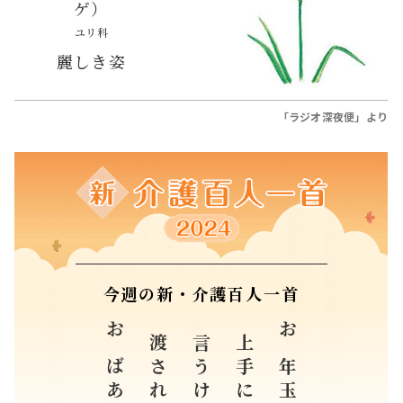
ゲ）
ユリ科
麗しき姿
「ラジオ深夜便」より
今週の新・介護百人一首
言うけれど
お年玉