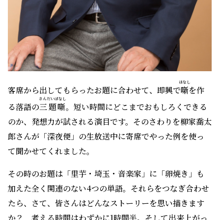
はなし
客席から出してもらったお題に合わせて、即興で
噺
を作
さんだいばなし
る落語の
三題噺
。短い時間にどこまでおもしろくできる
のか、発想力が試される演目です。そのさわりを柳家喬太
郎さんが「深夜便」の生放送中に寄席でやった例を使っ
て聞かせてくれました。
その時のお題は「里芋・埼玉・音楽家」に「卵焼き」も
加えた全く関連のない4つの単語。それらをつなぎ合わせ
たら、さて、皆さんはどんなストーリーを思い描きます
か？ 考える時間はわずかに1時間半。そして出来上がっ