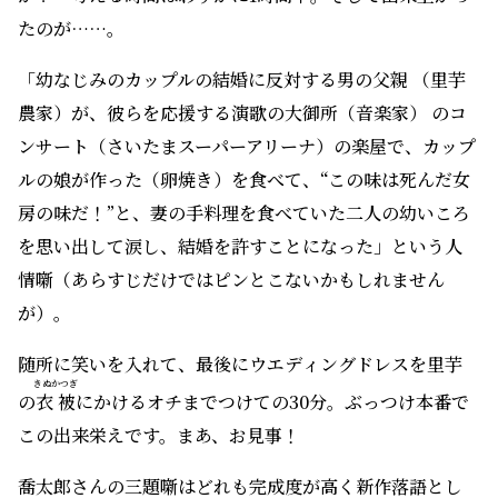
たのが……。
「幼なじみのカップルの結婚に反対する男の父親 （里芋
農家）が、彼らを応援する演歌の大御所（音楽家） のコ
ンサート（さいたまスーパーアリーナ）の楽屋で、カップ
ルの娘が作った（卵焼き）を食べて、“この味は死んだ女
房の味だ！”と、妻の手料理を食べていた二人の幼いころ
を思い出して涙し、結婚を許すことになった」という人
情噺（あらすじだけではピンとこないかもしれません
が）。
随所に笑いを入れて、最後にウエディングドレスを里芋
きぬかつぎ
の
衣被
にかけるオチまでつけての30分。ぶっつけ本番で
この出来栄えです。まあ、お見事！
喬太郎さんの三題噺はどれも完成度が高く新作落語とし