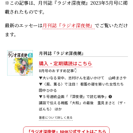
※この記事は、月刊誌『ラジオ深夜便』2023年5月号に掲
載されたものです。
最新のエッセーは
月刊誌『ラジオ深夜便』
でご覧いただけ
ます。
月刊誌『ラジオ深夜便』
購入・定期購読はこちら
8月号のおすすめ記事👇
▼大いなる背中、志村けんを追いかけて 山崎まさや
▼〈風、薫る〉で注目！ 看護の礎を築いた女性たち
田中ひかる
▼５号連続企画「『深夜便』で読む戦争」❶
講談で伝える戦艦「大和」の最後 里見まさと（ザ・
ぼんち） ほか
著者について詳しく見る
「ラジオ深夜便」NHK公式サイトはこちら