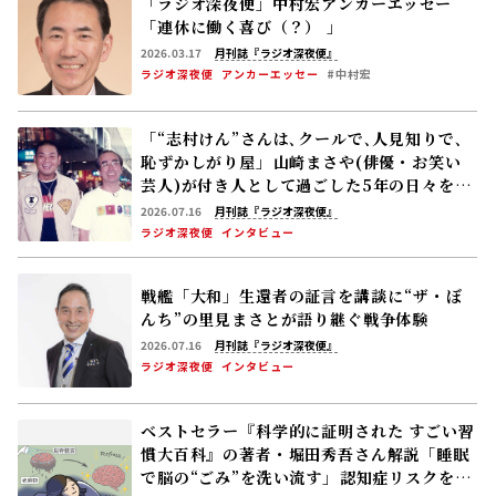
「ラジオ深夜便」中村宏アンカーエッセー
「連休に働く喜び（？） 」
2026.03.17
月刊誌『ラジオ深夜便』
ラジオ深夜便
アンカーエッセー
#中村宏
「“志村けん”さんは､クールで､人見知りで､
恥ずかしがり屋」――山崎まさや(俳優・お笑い
芸人)が付き人として過ごした5年の日々を語
る
2026.07.16
月刊誌『ラジオ深夜便』
ラジオ深夜便
インタビュー
戦艦「大和」生還者の証言を講談に――“ザ・ぼ
んち”の里見まさとが語り継ぐ戦争体験
2026.07.16
月刊誌『ラジオ深夜便』
ラジオ深夜便
インタビュー
ベストセラー『科学的に証明された すごい習
慣大百科』の著者・堀田秀吾さん解説「睡眠
で脳の“ごみ”を洗い流す」――認知症リスクを下