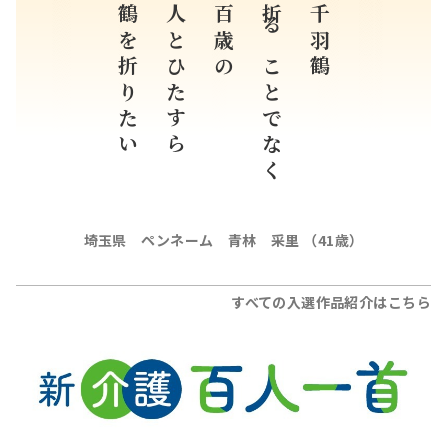
鶴を折りたい
人とひたすら
百歳の
折ることでなく
千羽鶴
埼玉県 ペンネーム 青林 采里 （41歳）
すべての入選作品紹介はこちら