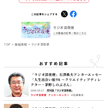
X
Facebook
この記事をシェアする
ラジオ深夜便
この番組の記事一覧はこちら
TOP
番組情報
ラジオ深夜便
おすすめ記事
「ラジオ深夜便」石澤典夫アンカーエッセー
「人生出会い旅98 ～クリエイティブディレ
クター・茅野しのぶさん」
2026.03.17
月刊誌『ラジオ深夜便』
ラジオ深夜便
アンカーエッセー
#石澤典夫