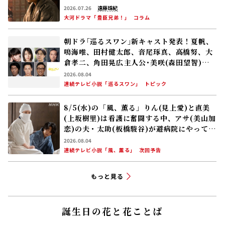
2026.07.26
遠藤珠紀
大河ドラマ「豊臣兄弟！」
コラム
朝ドラ｢巡るスワン｣新キャスト発表！夏帆、
鳴海唯、田村健太郎、音尾琢真、高橋努、大
倉孝二、角田晃広――主人公･美咲(森田望智)が
交流する警察署の人々 2027年度前期放送
2026.08.04
連続テレビ小説「巡るスワン」
トピック
8/5(水)の「風、薫る」りん(見上愛)と直美
(上坂樹里)は看護に奮闘する中、アサ(美山加
恋)の夫・太助(板橋駿谷)が避病院にやってく
る
2026.08.04
連続テレビ小説「風、薫る」
次回予告
もっと見る
誕生日の花と花ことば