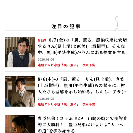
注目の記事
8/7(金)の「風、薫る」感染収束に安堵
NEW
するりん(見上愛)と直美(上坂樹里)。そんな
中、黒川(平埜生成)がりんにある提案をする
2026.08.06
連続テレビ小説「風、薫る」
次回予告
8/6(木)の「風、薫る」りん(見上愛)、直美
(上坂樹里)、黒川(平埜生成)らの奮闘に、村
人たちも理解を示し始める。しかし、アサ(美
山加恋)の容体はなかなか改善せず……
2026.08.05
連続テレビ小説「風、薫る」
次回予告
豊臣兄弟！コラム #29 山崎の戦いで明智光
秀に大勝利！ 豊臣兄弟はいよいよ“天下へ
の道”を歩み始める