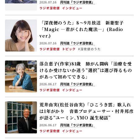
げる休養の新常識
2026.07.16
月刊誌『ラジオ深夜便』
ラジオ深夜便
インタビュー
「深夜便のうた」8～9月放送 新妻聖子
「Magic ―君がくれた魔法―」(Radio
ver.)
2026.07.16
月刊誌『ラジオ深夜便』
ラジオ深夜便
トピック
#深夜便のうた
落合恵子(作家)81歳 肺がん闘病「治療を受
けるか受けないか迷う――“選択”は選び得るもの
があって初めてできる」
2026.06.17
月刊誌『ラジオ深夜便』
ラジオ深夜便
インタビュー
荒井由実(松任谷由実)「ひこうき雲」歌入れ
は1年がかり 音楽プロデューサー・村井邦彦
が語る“ユーミン､YMO 誕生秘話”
2026.06.17
月刊誌『ラジオ深夜便』
ラジオ深夜便
インタビュー