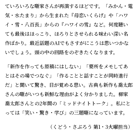
ていろいろな噺家さんが再演するほどです。「みかん・電
気・水たまり」から生まれた『母恋いくらげ』や「ハワ
イ・雪・八百長」からの『ハワイの雪』など。何度聴い
ても最後はほっこり、ほろりとさせられる味わい深い名
作ばかり。最近話題のAIでもさすがにこうは思いつかな
いでしょう。頭の中の回路をのぞきたくなります。
「新作を作っても原稿にはしない」「要所をメモしてあ
とはその場でつなぐ」「作ることと話すことが同時進行
だ」と聞いて驚き、目が覚める思い。古典も新作も喬太郎
さんの噺がいつも新鮮な理由がよく分かりました。柳家
喬太郎さんとの2年間の「ミッドナイトトーク」。私にと
っては「笑い・驚き・学び」の三題噺になっています。
（くどう・さぶろう 第1・3火曜担当）