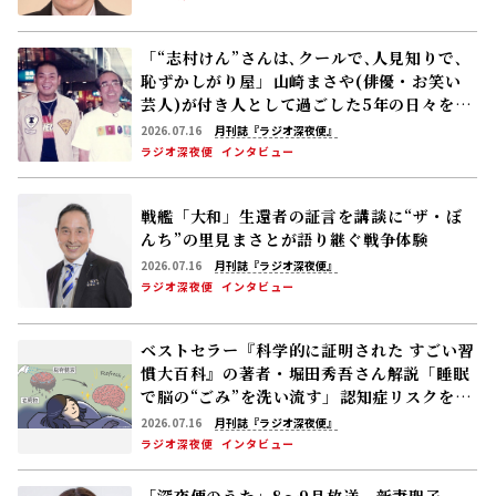
「“志村けん”さんは､クールで､人見知りで､
恥ずかしがり屋」――山崎まさや(俳優・お笑い
芸人)が付き人として過ごした5年の日々を語
る
2026.07.16
月刊誌『ラジオ深夜便』
ラジオ深夜便
インタビュー
戦艦「大和」生還者の証言を講談に――“ザ・ぼ
んち”の里見まさとが語り継ぐ戦争体験
2026.07.16
月刊誌『ラジオ深夜便』
ラジオ深夜便
インタビュー
ベストセラー『科学的に証明された すごい習
慣大百科』の著者・堀田秀吾さん解説「睡眠
で脳の“ごみ”を洗い流す」――認知症リスクを下
げる休養の新常識
2026.07.16
月刊誌『ラジオ深夜便』
ラジオ深夜便
インタビュー