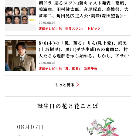
朝ドラ｢巡るスワン｣新キャスト発表！夏帆、
鳴海唯、田村健太郎、音尾琢真、高橋努、大
倉孝二、角田晃広――主人公･美咲(森田望智)が
交流する警察署の人々 2027年度前期放送
2026.08.04
連続テレビ小説「巡るスワン」
トピック
8/6(木)の「風、薫る」りん(見上愛)、直美
(上坂樹里)、黒川(平埜生成)らの奮闘に、村
人たちも理解を示し始める。しかし、アサ(美
山加恋)の容体はなかなか改善せず……
2026.08.05
連続テレビ小説「風、薫る」
次回予告
もっと見る
誕生日の花と花ことば
08月07日