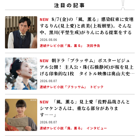
注目の記事
8/7(金)の「風、薫る」感染収束に安堵
NEW
するりん(見上愛)と直美(上坂樹里)。そんな
中、黒川(平埜生成)がりんにある提案をする
2026.08.06
連続テレビ小説「風、薫る」
次回予告
朝ドラ「ブラッサム」ポスタービジュ
NEW
アル公開！ 主人公・珠(石橋静河)が桜を見上
げる印象的な1枚 タイトル映像は奥山大史監
督、語りは三條雅幸アナ 2026年度後期放
2026.08.07
送
連続テレビ小説「ブラッサム」
トピック
「風、薫る」見上愛「佐野晶哉さんと
NEW
シマケンさんは、重なる部分がありま
す……」
2026.08.07
連続テレビ小説「風、薫る」
インタビュー