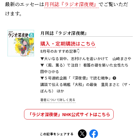
最新のエッセーは
月刊誌『ラジオ深夜便』
でご覧いただ
けます。
月刊誌『ラジオ深夜便』
購入・定期購読はこちら
8月号のおすすめ記事👇
▼大いなる背中、志村けんを追いかけて 山崎まさや
▼〈風、薫る〉で注目！ 看護の礎を築いた女性たち
田中ひかる
▼５号連続企画「『深夜便』で読む戦争」❶
講談で伝える戦艦「大和」の最後 里見まさと（ザ・
ぼんち） ほか
著者について詳しく見る
「ラジオ深夜便」NHK公式サイトはこちら
X
Facebook
この記事をシェアする