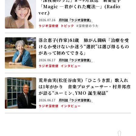
「深夜便のうた」8～9月放送 新妻聖子
「Magic ―君がくれた魔法―」(Radio
ver.)
2026.07.16
月刊誌『ラジオ深夜便』
ラジオ深夜便
トピック
#深夜便のうた
落合恵子(作家)81歳 肺がん闘病「治療を受
けるか受けないか迷う――“選択”は選び得るもの
があって初めてできる」
2026.06.17
月刊誌『ラジオ深夜便』
ラジオ深夜便
インタビュー
荒井由実(松任谷由実)「ひこうき雲」歌入れ
は1年がかり 音楽プロデューサー・村井邦彦
が語る“ユーミン､YMO 誕生秘話”
2026.06.17
月刊誌『ラジオ深夜便』
ラジオ深夜便
インタビュー