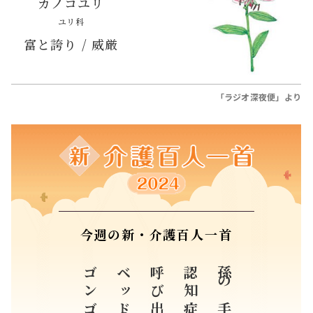
カノコユリ
ユリ科
富と誇り / 威厳
「ラジオ深夜便」より
今週の新・介護百人一首
ゴンゴン
呼び出し棒
孫の手は