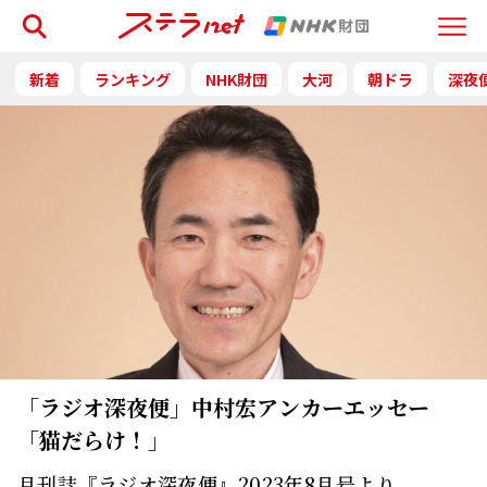
検索
Menu
新着
ランキング
NHK財団
大河
朝ドラ
深夜
「ラジオ深夜便」中村宏アンカーエッセー
「猫だらけ！」
月刊誌『ラジオ深夜便』2023年8月号より