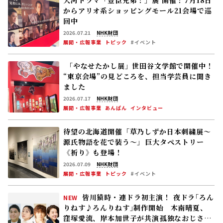
大河ドラマ「豊臣兄弟！」展 開催！――7月18日
からアリオ系ショッピングモール21会場で巡
回中
2026.07.21
NHK財団
展開・広報事業
トピック
#イベント
「やなせたかし展」世田谷文学館で開催中！
“東京会場”の見どころを、担当学芸員に聞き
ました
2026.07.17
NHK財団
展開・広報事業
あんぱん
インタビュー
待望の北海道開催「草乃しずか日本刺繍展～
源氏物語を花で装う～」――巨大タペストリー
《祈り》も登場！
2026.07.09
NHK財団
展開・広報事業
トピック
#イベント
皆川猿時・連ドラ初主演！ 夜ドラ｢ろん
NEW
りねす♪ろんりねす｣制作開始 木南晴夏、
窪塚愛流、岸本加世子が共演――孤独なおじさん