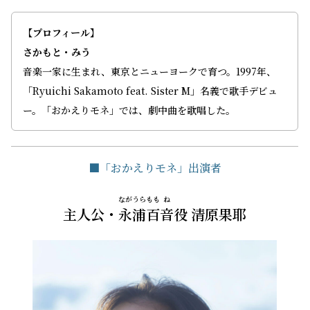
【プロフィール】
さかもと・みう
音楽一家に生まれ、東京とニューヨークで育つ。1997年、
「Ryuichi Sakamoto feat. Sister M」名義で歌手デビュ
ー。「おかえりモネ」では、劇中曲を歌唱した。
■「おかえりモネ」出演者
ながうら
もも
ね
主人公・
永浦
百
音
役 清原果耶