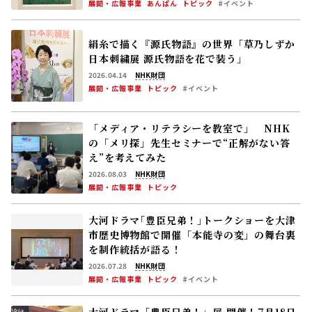
展開・広報事業
あんぱん
トピック
#イベント
絹糸で描く『源氏物語』の世界「草乃しずか
日本刺繍展 源氏物語を花で装う」
2026.04.14
NHK財団
展開・広報事業
トピック
#イベント
「メディア・リテラシーを教室で」 NHK
の「メリ探」先生セミナーで“正解がない答
え”を考えてみた
2026.08.03
NHK財団
展開・広報事業
トピック
大河ドラマ｢豊臣兄弟！｣トークショーを大津
市歴史博物館で開催――「本能寺の変」の舞台裏
を制作統括が語る！
2026.07.28
NHK財団
展開・広報事業
トピック
#イベント