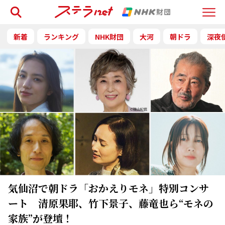
検索
Menu
新着
ランキング
NHK財団
大河
朝ドラ
深夜
気仙沼で朝ドラ「おかえりモネ」特別コンサ
ート 清原果耶、竹下景子、藤竜也ら“モネの
家族”が登壇！