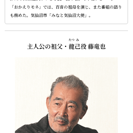
「おかえりモネ」では、百音の祖母を演じ、また番組の語り
も務めた。気仙沼市「みなと気仙沼大使」。
たつ
み
主人公の祖父・
龍
己
役 藤竜也