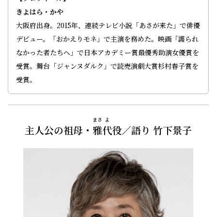
きよはら・かや
大阪府出身。2015年、連続テレビ小説「あさが来た」で俳優
デビュー。「おかえりモネ」で主演を務めた。映画「護られ
なかった者たちへ」で日本アカデミー賞最優秀助演女優賞を
受賞。舞台「ジャンヌダルク」で読売演劇大賞杉村春子賞を
受賞。
まさ
よ
主人公の祖母・
雅
代
役／語り 竹下景子