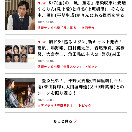
8/7(金)の「風、薫る」感染収束に安堵
NEW
するりん(見上愛)と直美(上坂樹里)。そんな
中、黒川(平埜生成)がりんにある提案をする
2026.08.06
連続テレビ小説「風、薫る」
次回予告
朝ドラ｢巡るスワン｣新キャスト発表！
NEW
夏帆、鳴海唯、田村健太郎、音尾琢真、高橋
努、大倉孝二、角田晃広――主人公･美咲(森田望
智)が交流する警察署の人々 2027年度前期
2026.08.04
放送
連続テレビ小説「巡るスワン」
トピック
「豊臣兄弟！」仲野太賀――慶(吉岡里帆)､半兵
衛(菅田将暉)､太田垣輝延(父･中野英雄)との
シーンを振り返る！
2026.08.03
大河ドラマ「豊臣兄弟！」
トピック
もっと見る