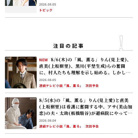
が､人生でやり残したことに向き合う
2026.08.05
トピック
注目の記事
8/6(木)の「風、薫る」りん(見上愛)、
NEW
直美(上坂樹里)、黒川(平埜生成)らの奮闘
に、村人たちも理解を示し始める。しかし、
アサ(美山加恋)の容体はなかなか改善せ
2026.08.05
ず……
連続テレビ小説「風、薫る」
次回予告
8/5(水)の「風、薫る」りん(見上愛)と直美
(上坂樹里)は看護に奮闘する中、アサ(美山加
恋)の夫・太助(板橋駿谷)が避病院にやってく
る
2026.08.04
連続テレビ小説「風、薫る」
次回予告