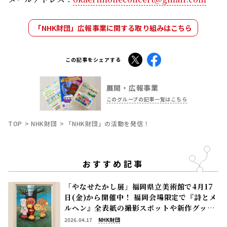
「NHK財団」広報事業に関する取り組みはこちら
X
Facebook
この記事をシェアする
展開・広報事業
このグループの記事一覧はこちら
TOP
NHK財団
「NHK財団」の活動を発信！
おすすめ記事
「やなせたかし展」福岡県立美術館で4月17
日(金)から開催中！ 福岡会場限定で『詩とメ
ルヘン』全表紙の撮影スポットや新作グッズ
にも注目
2026.04.17
NHK財団