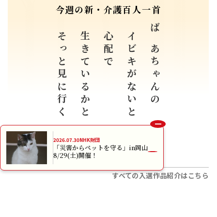
今週の新・介護百人一首
そっと見に行く
生きているかと
心配で
イビキがないと
ばあちゃんの
2026.07.30
NHK財団
愛知県 河嶋 詩文 （18歳）
「災害からペットを守る」in岡山
8/29(土)開催！
すべての入選作品紹介はこちら