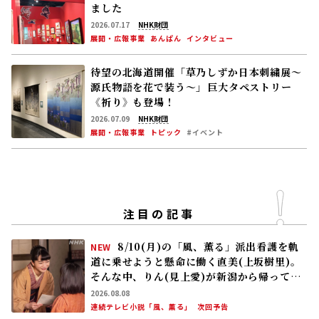
ました
2026.07.17
NHK財団
展開・広報事業
あんぱん
インタビュー
待望の北海道開催「草乃しずか日本刺繍展～
源氏物語を花で装う～」――巨大タペストリー
《祈り》も登場！
2026.07.09
NHK財団
展開・広報事業
トピック
#イベント
注目の記事
8/10(月)の「風、薫る」派出看護を軌
NEW
道に乗せようと懸命に働く直美(上坂樹里)。
そんな中、りん(見上愛)が新潟から帰ってく
る
2026.08.08
連続テレビ小説「風、薫る」
次回予告