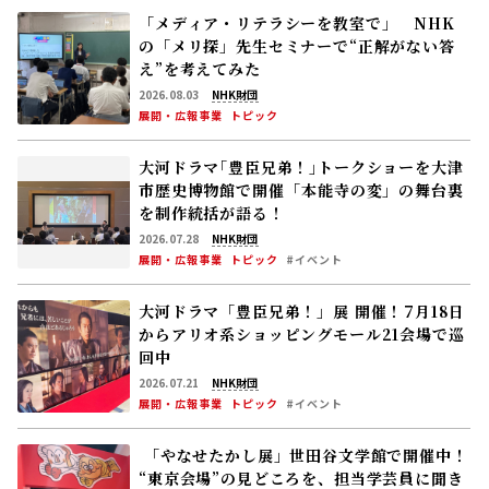
「メディア・リテラシーを教室で」 NHK
の「メリ探」先生セミナーで“正解がない答
え”を考えてみた
2026.08.03
NHK財団
展開・広報事業
トピック
大河ドラマ｢豊臣兄弟！｣トークショーを大津
市歴史博物館で開催――「本能寺の変」の舞台裏
を制作統括が語る！
2026.07.28
NHK財団
展開・広報事業
トピック
#イベント
大河ドラマ「豊臣兄弟！」展 開催！――7月18日
からアリオ系ショッピングモール21会場で巡
回中
2026.07.21
NHK財団
展開・広報事業
トピック
#イベント
「やなせたかし展」世田谷文学館で開催中！
“東京会場”の見どころを、担当学芸員に聞き