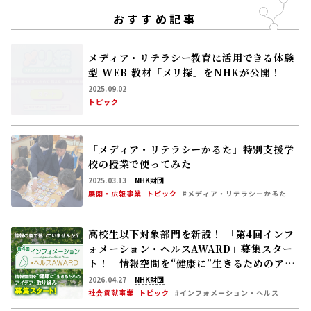
おすすめ記事
メディア・リテラシー教育に活用できる体験
型 WEB 教材「メリ探」をNHKが公開！
2025.09.02
トピック
「メディア・リテラシーかるた」特別支援学
校の授業で使ってみた
2025.03.13
NHK財団
展開・広報事業
トピック
#メディア・リテラシーかるた
高校生以下対象部門を新設！ 「第4回インフ
ォメーション・ヘルスAWARD」募集スター
ト！ 情報空間を“健康に”生きるためのアイ
デア・取り組みを募集します
2026.04.27
NHK財団
社会貢献事業
トピック
#インフォメーション・ヘルス