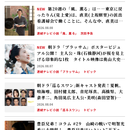
第20週の「風、薫る」は……東京に戻
NEW
ったりん(見上愛)は、直美(上坂樹里)の派出
看護婦会で働くことに。そんな中、直美は自
分の理想とした無償の看護を始める
2026.08.08
連続テレビ小説「風、薫る」
次回予告
朝ドラ「ブラッサム」ポスタービジュ
NEW
アル公開！ 主人公・珠(石橋静河)が桜を見上
げる印象的な1枚 タイトル映像は奥山大史監
督、語りは三條雅幸アナ 2026年度後期放
2026.08.07
送
連続テレビ小説「ブラッサム」
トピック
朝ドラ｢巡るスワン｣新キャスト発表！夏帆、
鳴海唯、田村健太郎、音尾琢真、高橋努、大
倉孝二、角田晃広――主人公･美咲(森田望智)が
交流する警察署の人々 2027年度前期放送
2026.08.04
連続テレビ小説「巡るスワン」
トピック
豊臣兄弟！コラム #29 山崎の戦いで明智光
秀に大勝利！ 豊臣兄弟はいよいよ“天下へ