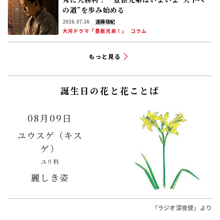
の道”を歩み始める
2026.07.26
遠藤珠紀
大河ドラマ「豊臣兄弟！」
コラム
もっと見る
誕生日の花と花ことば
08月09日
ユウスゲ（キス
ゲ）
ユリ科
麗しき姿
「ラジオ深夜便」より