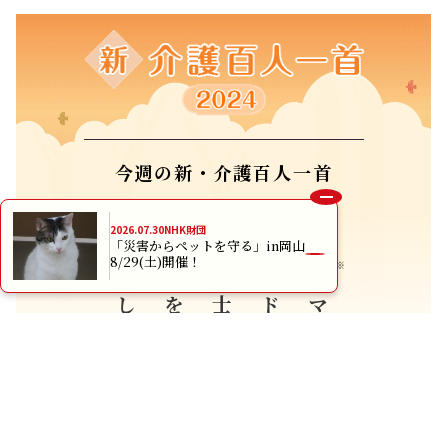
今週の新・介護百人一首
抱擁してくる
感謝をすれば
介護士に
インドネシアの
「
2026.07.30
NHK財団
「災害からペットを守る」in岡山
テリ
8/29(土)開催！
※
マカシー」と