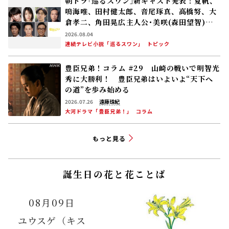
朝ドラ｢巡るスワン｣新キャスト発表！夏帆、
鳴海唯、田村健太郎、音尾琢真、高橋努、大
倉孝二、角田晃広――主人公･美咲(森田望智)が
交流する警察署の人々 2027年度前期放送
2026.08.04
連続テレビ小説「巡るスワン」
トピック
豊臣兄弟！コラム #29 山崎の戦いで明智光
秀に大勝利！ 豊臣兄弟はいよいよ“天下へ
の道”を歩み始める
2026.07.26
遠藤珠紀
大河ドラマ「豊臣兄弟！」
コラム
もっと見る
誕生日の花と花ことば
08月09日
ユウスゲ（キス