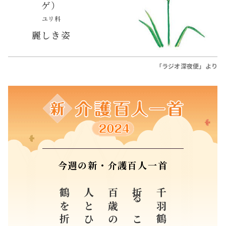
ゲ）
ユリ科
麗しき姿
「ラジオ深夜便」より
今週の新・介護百人一首
百歳の
千羽鶴