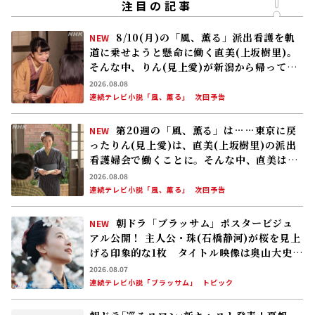
注目の記事
8/10(月)の「風、薫る」派出看護を軌
NEW
道に乗せようと懸命に働く直美(上坂樹里)。
そんな中、りん(見上愛)が新潟から帰ってく
る
2026.08.08
連続テレビ小説「風、薫る」
次回予告
第20週の「風、薫る」は……東京に戻
NEW
ったりん(見上愛)は、直美(上坂樹里)の派出
看護婦会で働くことに。そんな中、直美は自
分の理想とした無償の看護を始める
2026.08.08
連続テレビ小説「風、薫る」
次回予告
朝ドラ「ブラッサム」ポスタービジュ
NEW
アル公開！ 主人公・珠(石橋静河)が桜を見上
げる印象的な1枚 タイトル映像は奥山大史監
督、語りは三條雅幸アナ 2026年度後期放
2026.08.07
送
連続テレビ小説「ブラッサム」
トピック