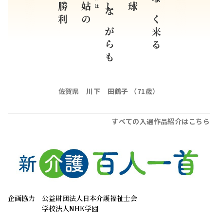
完封勝利
いなしながらも
間断なく来る
はは
姑
の
佐賀県 川下 田鶴子 （71歳）
すべての入選作品紹介はこちら
企画協力
公益財団法人日本介護福祉士会
学校法人NHK学園