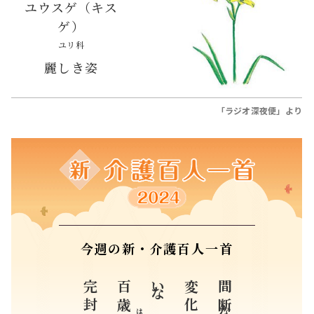
ユウスゲ（キス
ゲ）
ユリ科
麗しき姿
「ラジオ深夜便」より
今週の新・介護百人一首
百歳
変化球