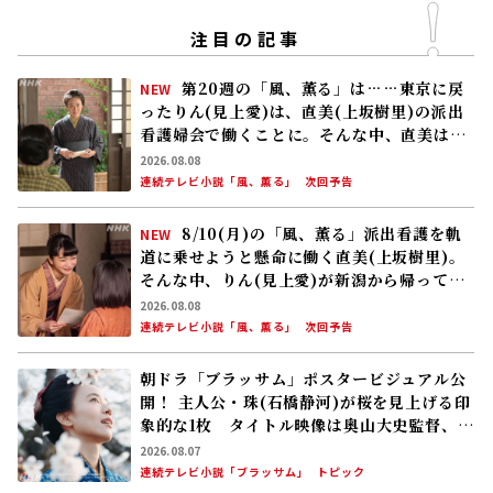
注目の記事
第20週の「風、薫る」は……東京に戻
NEW
ったりん(見上愛)は、直美(上坂樹里)の派出
看護婦会で働くことに。そんな中、直美は自
分の理想とした無償の看護を始める
2026.08.08
連続テレビ小説「風、薫る」
次回予告
8/10(月)の「風、薫る」派出看護を軌
NEW
道に乗せようと懸命に働く直美(上坂樹里)。
そんな中、りん(見上愛)が新潟から帰ってく
る
2026.08.08
連続テレビ小説「風、薫る」
次回予告
朝ドラ「ブラッサム」ポスタービジュアル公
開！ 主人公・珠(石橋静河)が桜を見上げる印
象的な1枚 タイトル映像は奥山大史監督、語
りは三條雅幸アナ 2026年度後期放送
2026.08.07
連続テレビ小説「ブラッサム」
トピック