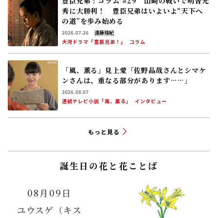
豊臣兄弟！コラム #29 山崎の戦いで明智光
秀に大勝利！ 豊臣兄弟はいよいよ“天下へ
の道”を歩み始める
2026.07.26
遠藤珠紀
大河ドラマ「豊臣兄弟！」
コラム
「風、薫る」見上愛「佐野晶哉さんとシマケ
ンさんは、重なる部分があります……」
2026.08.07
連続テレビ小説「風、薫る」
インタビュー
もっと見る
誕生日の花と花ことば
08月09日
ユウスゲ（キス