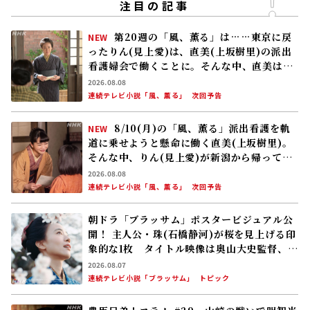
注目の記事
第20週の「風、薫る」は……東京に戻
NEW
ったりん(見上愛)は、直美(上坂樹里)の派出
看護婦会で働くことに。そんな中、直美は自
分の理想とした無償の看護を始める
2026.08.08
連続テレビ小説「風、薫る」
次回予告
8/10(月)の「風、薫る」派出看護を軌
NEW
道に乗せようと懸命に働く直美(上坂樹里)。
そんな中、りん(見上愛)が新潟から帰ってく
る
2026.08.08
連続テレビ小説「風、薫る」
次回予告
朝ドラ「ブラッサム」ポスタービジュアル公
開！ 主人公・珠(石橋静河)が桜を見上げる印
象的な1枚 タイトル映像は奥山大史監督、語
りは三條雅幸アナ 2026年度後期放送
2026.08.07
連続テレビ小説「ブラッサム」
トピック