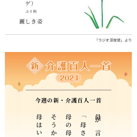
ゲ）
ユリ科
麗しき姿
「ラジオ深夜便」より
今週の新・介護百人一首
母の母
母が言う