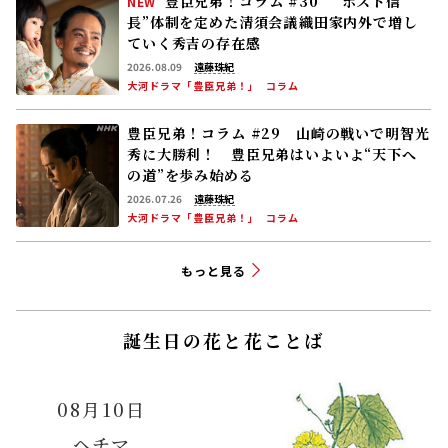
豊臣兄弟！コラム #30 “ポスト信
NEW
長”体制を定めた清須会議――織田家内外で増し
ていく秀吉の存在感
2026.08.09
遠藤珠紀
大河ドラマ「豊臣兄弟！」
コラム
豊臣兄弟！コラム #29 山崎の戦いで明智光
秀に大勝利！ 豊臣兄弟はいよいよ“天下へ
の道”を歩み始める
2026.07.26
遠藤珠紀
大河ドラマ「豊臣兄弟！」
コラム
もっと見る
誕生日の花と花ことば
08月10日
ヘチマ