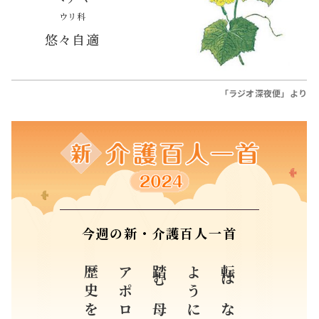
ウリ科
悠々自適
「ラジオ深夜便」より
今週の新・介護百人一首
歴史を刻む
踏む母も
転ばない