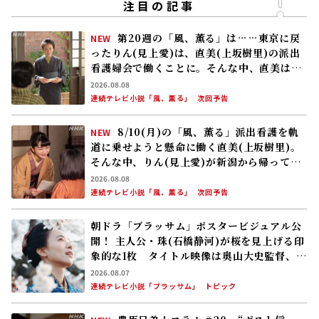
注目の記事
第20週の「風、薫る」は……東京に戻
NEW
ったりん(見上愛)は、直美(上坂樹里)の派出
看護婦会で働くことに。そんな中、直美は自
分の理想とした無償の看護を始める
2026.08.08
連続テレビ小説「風、薫る」
次回予告
8/10(月)の「風、薫る」派出看護を軌
NEW
道に乗せようと懸命に働く直美(上坂樹里)。
そんな中、りん(見上愛)が新潟から帰ってく
る
2026.08.08
連続テレビ小説「風、薫る」
次回予告
朝ドラ「ブラッサム」ポスタービジュアル公
開！ 主人公・珠(石橋静河)が桜を見上げる印
象的な1枚 タイトル映像は奥山大史監督、語
りは三條雅幸アナ 2026年度後期放送
2026.08.07
連続テレビ小説「ブラッサム」
トピック