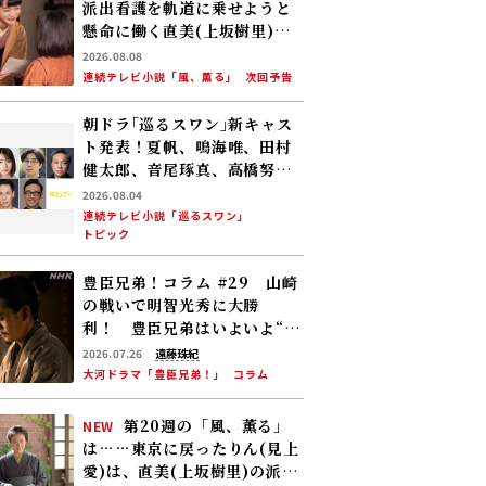
派出看護を軌道に乗せようと
懸命に働く直美(上坂樹里)。
そんな中、りん(見上愛)が新
2026.08.08
潟から帰ってくる
連続テレビ小説「風、薫る」
次回予告
朝ドラ｢巡るスワン｣新キャス
ト発表！夏帆、鳴海唯、田村
健太郎、音尾琢真、高橋努、
大倉孝二、角田晃広――主人公･美
2026.08.04
咲(森田望智)が交流する警察
連続テレビ小説「巡るスワン」
トピック
署の人々 2027年度前期放送
豊臣兄弟！コラム #29 山崎
の戦いで明智光秀に大勝
利！ 豊臣兄弟はいよいよ“天
下への道”を歩み始める
2026.07.26
遠藤珠紀
大河ドラマ「豊臣兄弟！」
コラム
第20週の「風、薫る」
NEW
は……東京に戻ったりん(見上
愛)は、直美(上坂樹里)の派出