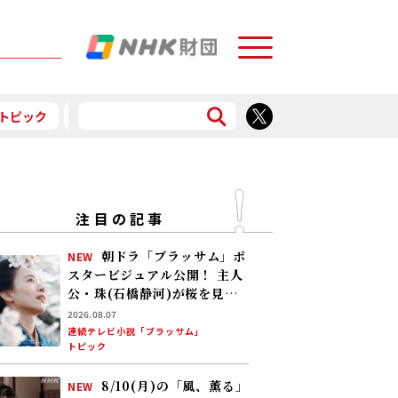
Menu
トピック
予告
食で応援
注目の記事
朝ドラ「ブラッサム」ポ
NEW
スタービジュアル公開！ 主人
公・珠(石橋静河)が桜を見上
げる印象的な1枚 タイトル映
2026.08.07
像は奥山大史監督、語りは三
連続テレビ小説「ブラッサム」
トピック
條雅幸アナ 2026年度後期放
送
8/10(月)の「風、薫る」
NEW