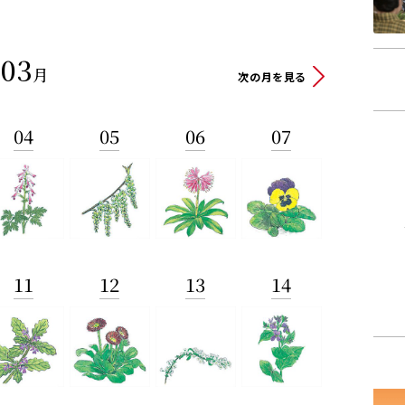
03
月
次の月を見る
04
05
06
07
11
12
13
14