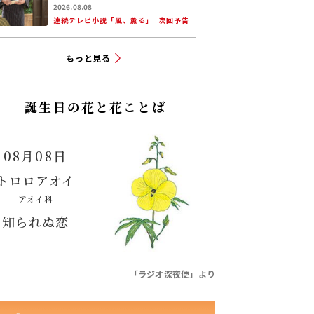
看護婦会で働くことに。そん
2026.08.08
な中、直美は自分の理想とし
連続テレビ小説「風、薫る」
次回予告
た無償の看護を始める
もっと見る
誕生日の花と花ことば
08月08日
トロロアオイ
アオイ科
知られぬ恋
「ラジオ深夜便」より