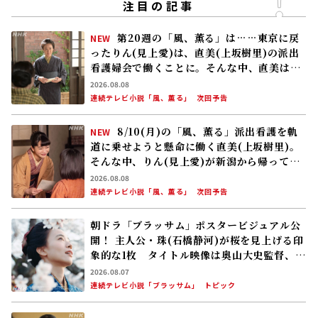
注目の記事
第20週の「風、薫る」は……東京に戻
NEW
ったりん(見上愛)は、直美(上坂樹里)の派出
看護婦会で働くことに。そんな中、直美は自
分の理想とした無償の看護を始める
2026.08.08
連続テレビ小説「風、薫る」
次回予告
8/10(月)の「風、薫る」派出看護を軌
NEW
道に乗せようと懸命に働く直美(上坂樹里)。
そんな中、りん(見上愛)が新潟から帰ってく
る
2026.08.08
連続テレビ小説「風、薫る」
次回予告
朝ドラ「ブラッサム」ポスタービジュアル公
開！ 主人公・珠(石橋静河)が桜を見上げる印
象的な1枚 タイトル映像は奥山大史監督、語
りは三條雅幸アナ 2026年度後期放送
2026.08.07
連続テレビ小説「ブラッサム」
トピック