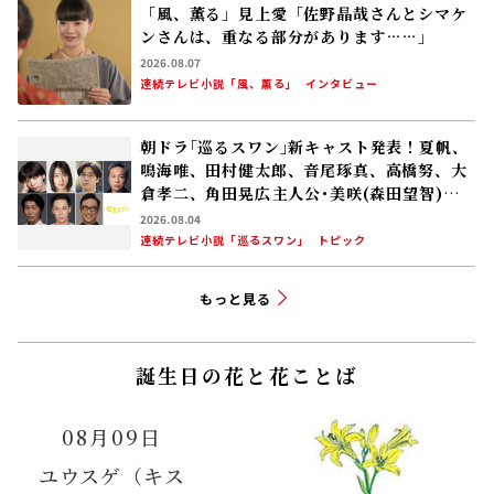
「風、薫る」見上愛「佐野晶哉さんとシマケ
ンさんは、重なる部分があります……」
2026.08.07
連続テレビ小説「風、薫る」
インタビュー
朝ドラ｢巡るスワン｣新キャスト発表！夏帆、
鳴海唯、田村健太郎、音尾琢真、高橋努、大
倉孝二、角田晃広――主人公･美咲(森田望智)が
交流する警察署の人々 2027年度前期放送
2026.08.04
連続テレビ小説「巡るスワン」
トピック
もっと見る
誕生日の花と花ことば
08月09日
ユウスゲ（キス