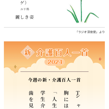
ゲ）
ユリ科
麗しき姿
「ラジオ深夜便」より
今週の新・介護百人一首
歯を見せる
胸には
Ｔシャツの