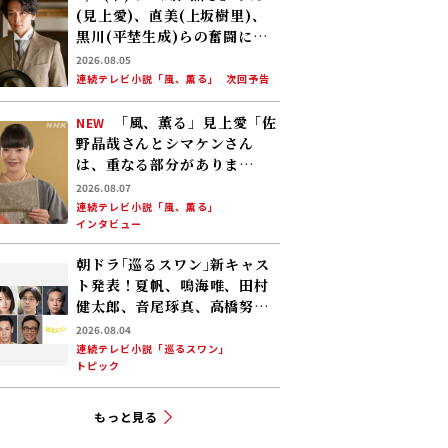
(見上愛)、直美(上坂樹里)、
黒川(平埜生成)らの奮闘に、
村人たちも理解を示し始め
2026.08.05
る。しかし、アサ(美山加恋)
連続テレビ小説「風、薫る」
次回予告
の容体はなかなか改善せ
ず……
「風、薫る」見上愛「佐
NEW
野晶哉さんとシマケンさん
は、重なる部分がありま
す……」
2026.08.07
連続テレビ小説「風、薫る」
インタビュー
朝ドラ｢巡るスワン｣新キャス
ト発表！夏帆、鳴海唯、田村
健太郎、音尾琢真、高橋努、
大倉孝二、角田晃広――主人公･美
2026.08.04
咲(森田望智)が交流する警察
連続テレビ小説「巡るスワン」
トピック
署の人々 2027年度前期放送
もっと見る