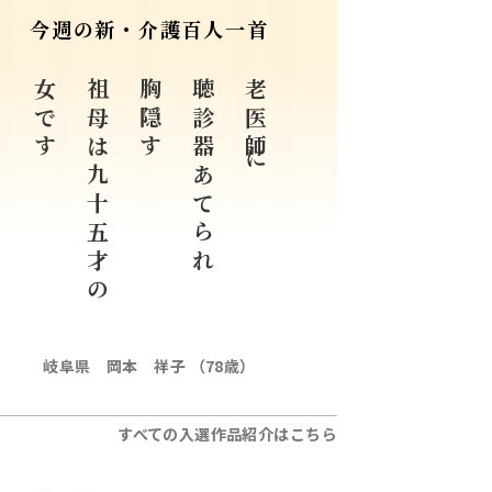
今週の新・介護百人一首
女です
祖母は九十五才の
胸隠す
聴診器あてられ
老医師に
岐阜県 岡本 祥子 （78歳）
すべての入選作品紹介はこちら