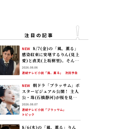
注目の記事
8/7(金)の「風、薫る」
NEW
感染収束に安堵するりん(見上
愛)と直美(上坂樹里)。そんな
中、黒川(平埜生成)がりんに
2026.08.06
ある提案をする
連続テレビ小説「風、薫る」
次回予告
朝ドラ「ブラッサム」ポ
NEW
スタービジュアル公開！ 主人
公・珠(石橋静河)が桜を見上
げる印象的な1枚 タイトル映
2026.08.07
像は奥山大史監督、語りは三
連続テレビ小説「ブラッサム」
トピック
條雅幸アナ 2026年度後期放
送
8/6(木)の「風、薫る」りん