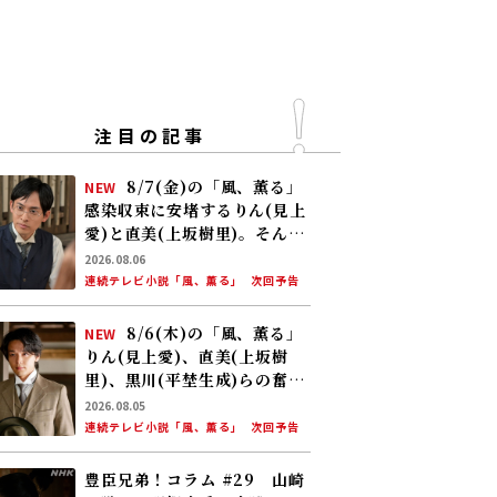
注目の記事
8/7(金)の「風、薫る」
NEW
感染収束に安堵するりん(見上
愛)と直美(上坂樹里)。そんな
中、黒川(平埜生成)がりんに
2026.08.06
ある提案をする
連続テレビ小説「風、薫る」
次回予告
8/6(木)の「風、薫る」
NEW
りん(見上愛)、直美(上坂樹
里)、黒川(平埜生成)らの奮闘
に、村人たちも理解を示し始
2026.08.05
める。しかし、アサ(美山加
連続テレビ小説「風、薫る」
次回予告
恋)の容体はなかなか改善せ
ず……
豊臣兄弟！コラム #29 山崎