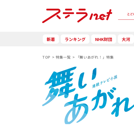
新着
ランキング
NHK財団
大河
TOP
特集一覧
「舞いあがれ！」特集