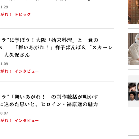
11.29
あがれ！
トピック
ドラ”に学ぼう！大阪「始末料理」と「食の
Gs」 「舞いあがれ！」祥子ばんば＆「スカーレ
」大久保さん
11.09
あがれ！
インタビュー
ドラ”「舞いあがれ！」の制作統括が明かす
に込めた思いと、ヒロイン・福原遥の魅力
10.07
あがれ！
インタビュー