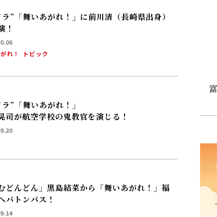
ドラ”「舞いあがれ！」に前川清（長崎県出身）
演！
10.06
あがれ！
トピック
富
ドラ”「舞いあがれ！」
晃司が航空学校の鬼教官を演じる！
09.20
むどんどん」黒島結菜から「舞いあがれ！」福
へバトンパス！
09.14