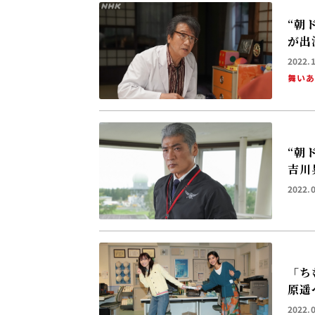
“朝
が出
2022.
舞い
“朝
吉川
2022.
「ち
原遥
2022.