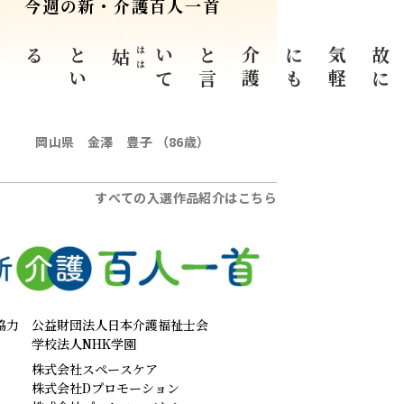
今週の新・介護百人一首
々
と
い
る日
はは
て
介
護
と
言
い
も
気
軽
に
に
姑
岡山県 金澤 豊子 （86歳）
すべての入選作品紹介はこちら
協力
公益財団法人日本介護福祉士会
学校法人NHK学園
株式会社スペースケア
株式会社Dプロモーション