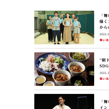
「舞
描く
から
2023.
舞い
“朝
SD
2022.
舞い
「舞
イン