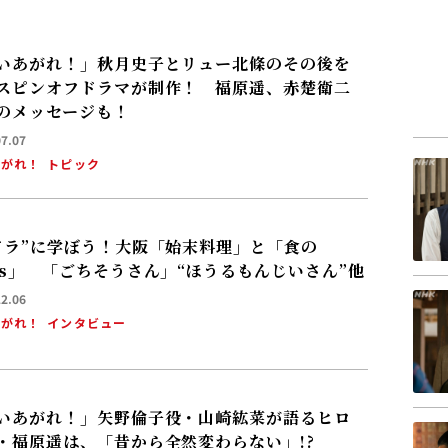
いあがれ！」秋月史子とリュー北條のその後を
スピンオフドラマが制作！ 福原遥、赤楚衛二
のメッセージも！
07.07
あがれ！
トピック
ドラ”に学ぼう！大阪「始末料理」と「食の
Gs」 「ごちそうさん」“ほうるもんじいさん”他
12.06
あがれ！
インタビュー
いあがれ！」矢野倫子役・山崎紘菜が語るヒロ
・福原遥は、「昔から全然変わらない」!?