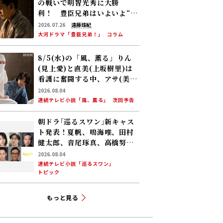
の戦いで明智光秀に大勝
利！ 豊臣兄弟はいよいよ“天
下への道”を歩み始める
2026.07.26
遠藤珠紀
大河ドラマ「豊臣兄弟！」
コラム
8/5(水)の「風、薫る」りん
(見上愛)と直美(上坂樹里)は
看護に奮闘する中、アサ(美山
加恋)の夫・太助(板橋駿谷)が
2026.08.04
避病院にやってくる
連続テレビ小説「風、薫る」
次回予告
朝ドラ｢巡るスワン｣新キャス
ト発表！夏帆、鳴海唯、田村
健太郎、音尾琢真、高橋努、
大倉孝二、角田晃広――主人公･美
2026.08.04
咲(森田望智)が交流する警察
連続テレビ小説「巡るスワン」
トピック
署の人々 2027年度前期放送
もっと見る