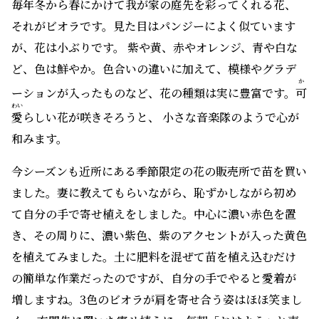
毎年冬から春にかけて我が家の庭先を彩ってくれる花、
それがビオラです。見た目はパンジーによく似ています
が、花は小ぶりです。 紫や黄、赤やオレンジ、青や白な
ど、色は鮮やか。色合いの違いに加えて、模様やグラデ
か
ーションが入ったものなど、花の種類は実に豊富です。
可
わい
愛
らしい花が咲きそろうと、 小さな音楽隊のようで心が
和みます。
今シーズンも近所にある季節限定の花の販売所で苗を買い
ました。妻に教えてもらいながら、恥ずかしながら初め
て自分の手で寄せ植えをしました。中心に濃い赤色を置
き、その周りに、濃い紫色、紫のアクセントが入った黄色
を植えてみました。土に肥料を混ぜて苗を植え込むだけ
の簡単な作業だったのですが、自分の手でやると愛着が
増しますね。3色のビオラが肩を寄せ合う姿はほほ笑まし