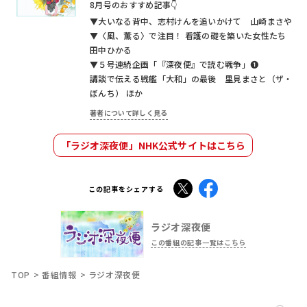
8月号のおすすめ記事👇
▼大いなる背中、志村けんを追いかけて 山崎まさや
▼〈風、薫る〉で注目！ 看護の礎を築いた女性たち
田中ひかる
▼５号連続企画「『深夜便』で読む戦争」❶
講談で伝える戦艦「大和」の最後 里見まさと（ザ・
ぼんち） ほか
著者について詳しく見る
「ラジオ深夜便」NHK公式サイトはこちら
X
Facebook
この記事をシェアする
ラジオ深夜便
この番組の記事一覧はこちら
TOP
番組情報
ラジオ深夜便