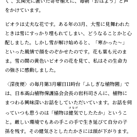
く 、玄関先に置いた寄せ植えに、毎朝「おはよう」と声
をかけています。
ビオラは丈夫な花です。ある年の3月、大雪に見舞われた
ときは雪にすっかり埋もれてしまい、どうなることかと心
配しました。しかし雪が解け始めると、「寒かった〜」
といった風情で顔をのぞかせたのです。花も葉も元のま
ま。雪の間の黄色いビオラの花を見て、私はその生命力
の強さに感動しました。
〈深夜便〉の毎月第3月曜日11時台「ふしぎな植物園」で
は、日本高山植物保護協会会長の岩科司さんに、植物に
まつわる興味深いお話をしていただいています。お話を伺
けなげ
っていつも思うのは「植物は
健気
でしたたか」というこ
と。厳しい環境でもあの手この手で生き延びて自分の子
孫を残す。その健気さとしたたかさには頭が下がります。