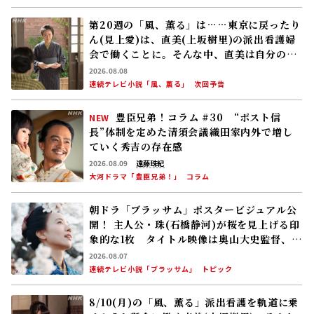
第20週の「風、薫る」は……東京に戻ったり
ん(見上愛)は、直美(上坂樹里)の派出看護婦
会で働くことに。そんな中、直美は自分の理
想とした無償の看護を始める
2026.08.08
連続テレビ小説「風、薫る」
次回予告
豊臣兄弟！コラム #30 “ポスト信
NEW
長”体制を定めた清須会議――織田家内外で増し
ていく秀吉の存在感
2026.08.09
遠藤珠紀
大河ドラマ「豊臣兄弟！」
コラム
朝ドラ「ブラッサム」ポスタービジュアル公
開！ 主人公・珠(石橋静河)が桜を見上げる印
象的な1枚 タイトル映像は奥山大史監督、語
りは三條雅幸アナ 2026年度後期放送
2026.08.07
連続テレビ小説「ブラッサム」
トピック
8/10(月)の「風、薫る」派出看護を軌道に乗