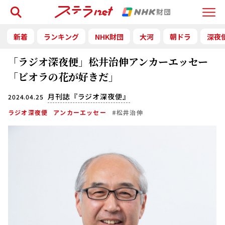
検索
Menu
新着
ランキング
NHK財団
大河
朝ドラ
深夜
「ラジオ深夜便」松井治伸アンカーエッセー
「ビオラの花が好きだ」
月刊誌『ラジオ深夜便』
2024.04.25
ラジオ深夜便
アンカーエッセー
#松井治伸