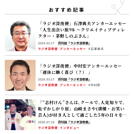
おすすめ記事
「ラジオ深夜便」石澤典夫アンカーエッセー
「人生出会い旅98 ～クリエイティブディレ
クター・茅野しのぶさん」
2026.03.17
月刊誌『ラジオ深夜便』
ラジオ深夜便
アンカーエッセー
#石澤典夫
「ラジオ深夜便」中村宏アンカーエッセー
「連休に働く喜び（？） 」
2026.03.17
月刊誌『ラジオ深夜便』
ラジオ深夜便
アンカーエッセー
#中村宏
「“志村けん”さんは､クールで､人見知りで､
恥ずかしがり屋」――山崎まさや(俳優・お笑い
芸人)が付き人として過ごした5年の日々を語
る
2026.07.16
月刊誌『ラジオ深夜便』
ラジオ深夜便
インタビュー