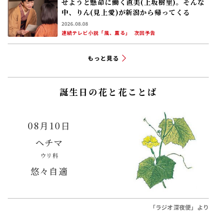
せようと懸命に働く直美(上坂樹里)。そんな
中、りん(見上愛)が新潟から帰ってくる
2026.08.08
連続テレビ小説「風、薫る」
次回予告
もっと見る
誕生日の花と花ことば
08月10日
ヘチマ
ウリ科
悠々自適
「ラジオ深夜便」より