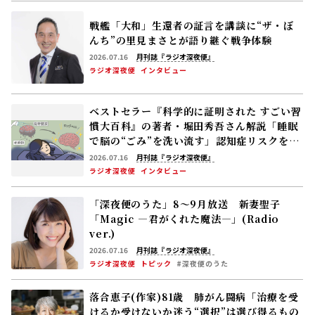
戦艦「大和」生還者の証言を講談に――“ザ・ぼ
んち”の里見まさとが語り継ぐ戦争体験
2026.07.16
月刊誌『ラジオ深夜便』
ラジオ深夜便
インタビュー
ベストセラー『科学的に証明された すごい習
慣大百科』の著者・堀田秀吾さん解説「睡眠
で脳の“ごみ”を洗い流す」――認知症リスクを下
げる休養の新常識
2026.07.16
月刊誌『ラジオ深夜便』
ラジオ深夜便
インタビュー
「深夜便のうた」8～9月放送 新妻聖子
「Magic ―君がくれた魔法―」(Radio
ver.)
2026.07.16
月刊誌『ラジオ深夜便』
ラジオ深夜便
トピック
#深夜便のうた
落合恵子(作家)81歳 肺がん闘病「治療を受
けるか受けないか迷う――“選択”は選び得るもの