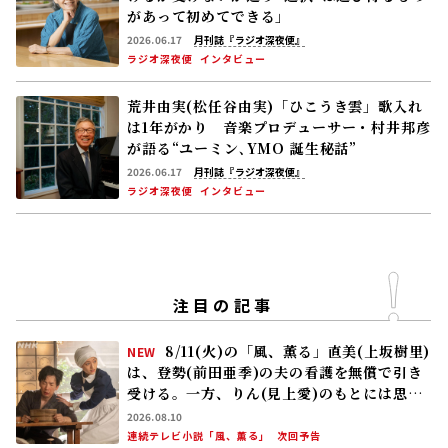
があって初めてできる」
2026.06.17
月刊誌『ラジオ深夜便』
ラジオ深夜便
インタビュー
荒井由実(松任谷由実)「ひこうき雲」歌入れ
は1年がかり 音楽プロデューサー・村井邦彦
が語る“ユーミン､YMO 誕生秘話”
2026.06.17
月刊誌『ラジオ深夜便』
ラジオ深夜便
インタビュー
注目の記事
8/11(火)の「風、薫る」直美(上坂樹里)
NEW
は、登勢(前田亜季)の夫の看護を無償で引き
受ける。一方、りん(見上愛)のもとには思わ
ぬ来訪者が……
2026.08.10
連続テレビ小説「風、薫る」
次回予告