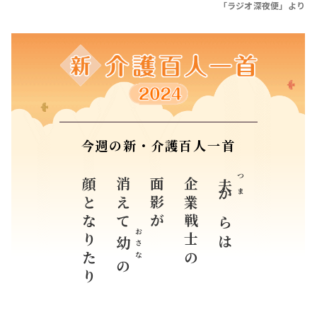
「ラジオ深夜便」より
今週の新・介護百人一首
顔となりたり
消えて
面影が
企業戦士の
つま
夫
からは
おさな
幼
の