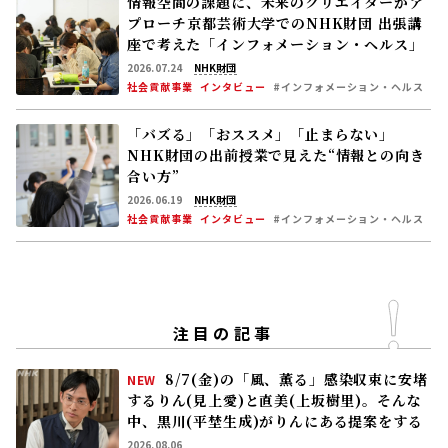
情報空間の課題に、未来のクリエイターがア
プローチ――京都芸術大学でのNHK財団 出張講
座で考えた「インフォメーション・ヘルス」
2026.07.24
NHK財団
社会貢献事業
インタビュー
#インフォメーション・ヘルス
「バズる」「おススメ」「止まらない」
NHK財団の出前授業で見えた“情報との向き
合い方”
2026.06.19
NHK財団
社会貢献事業
インタビュー
#インフォメーション・ヘルス
注目の記事
8/7(金)の「風、薫る」感染収束に安堵
NEW
するりん(見上愛)と直美(上坂樹里)。そんな
中、黒川(平埜生成)がりんにある提案をする
2026.08.06