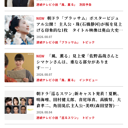
連続テレビ小説「風、薫る」
次回予告
朝ドラ「ブラッサム」ポスタービジュ
NEW
アル公開！ 主人公・珠(石橋静河)が桜を見上
げる印象的な1枚 タイトル映像は奥山大史監
督、語りは三條雅幸アナ 2026年度後期放
2026.08.07
送
連続テレビ小説「ブラッサム」
トピック
「風、薫る」見上愛「佐野晶哉さんと
NEW
シマケンさんは、重なる部分がありま
す……」
2026.08.07
連続テレビ小説「風、薫る」
インタビュー
朝ドラ｢巡るスワン｣新キャスト発表！夏帆、
鳴海唯、田村健太郎、音尾琢真、高橋努、大
倉孝二、角田晃広――主人公･美咲(森田望智)が
交流する警察署の人々 2027年度前期放送
2026.08.04
連続テレビ小説「巡るスワン」
トピック