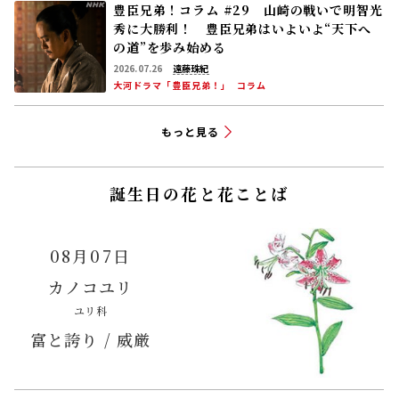
豊臣兄弟！コラム #29 山崎の戦いで明智光
秀に大勝利！ 豊臣兄弟はいよいよ“天下へ
の道”を歩み始める
2026.07.26
遠藤珠紀
大河ドラマ「豊臣兄弟！」
コラム
もっと見る
誕生日の花と花ことば
08月07日
カノコユリ
ユリ科
富と誇り / 威厳