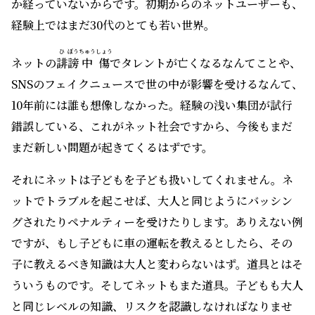
か経っていないからです。初期からのネットユーザーも、
経験上ではまだ30代のとても若い世界。
ひ
ぼう
ちゅうしょう
ネットの
誹
謗
中傷
でタレントが亡くなるなんてことや、
SNSのフェイクニュースで世の中が影響を受けるなんて、
10年前には誰も想像しなかった。経験の浅い集団が試行
錯誤している、これがネット社会ですから、今後もまだ
まだ新しい問題が起きてくるはずです。
それにネットは子どもを子ども扱いしてくれません。ネ
ットでトラブルを起こせば、大人と同じようにバッシン
グされたりペナルティーを受けたりします。ありえない例
ですが、もし子どもに車の運転を教えるとしたら、その
子に教えるべき知識は大人と変わらないはず。道具とはそ
ういうものです。そしてネットもまた道具。子どもも大人
と同じレベルの知識、リスクを認識しなければなりませ