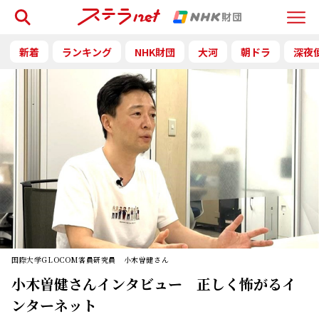
検索
Menu
新着
ランキング
NHK財団
大河
朝ドラ
深夜
国際大学GLOCOM客員研究員 小木曽健さん
小木曽健さんインタビュー 正しく怖がるイ
ンターネット