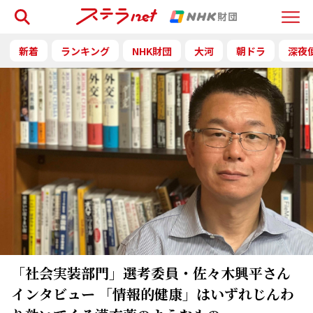
検索
Menu
新着
ランキング
NHK財団
大河
朝ドラ
深夜
「社会実装部門」選考委員・佐々木興平さん
インタビュー 「情報的健康」はいずれじんわ