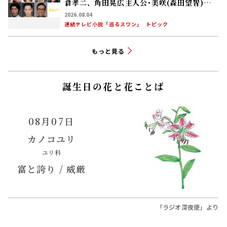
倉孝二、角田晃広――主人公･美咲(森田望智)が
交流する警察署の人々 2027年度前期放送
2026.08.04
連続テレビ小説「巡るスワン」
トピック
もっと見る
誕生日の花と花ことば
08月07日
カノコユリ
ユリ科
富と誇り / 威厳
「ラジオ深夜便」より