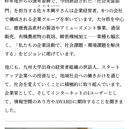
昨年度からの選考委員で、今回新設された「社会実装部
ささき
こうへい
門」を担当する
佐々木
興平
さんは企業経営者。8つの会社
で構成される企業グループを率いています。大分県を中心
に、健康食品素材の製造やアミューズメント事業、通信
販売、有機農産物の栽培、精密機械加工……業種も幅広
く、「私たちの企業活動で、社会課題・環境課題を解決
する」をビジョンに掲げています。
他にも、九州大学出身の経営者組織の世話人、スタート
アップ企業への投資など、地域社会への働きかけを通じ
て、社会を変えていくことに積極的に取り組んでいます。
企業家として、そしてインターネットの1ユーザーとし
て、情報空間のあり方やAWARDに期待することを聞きま
した。