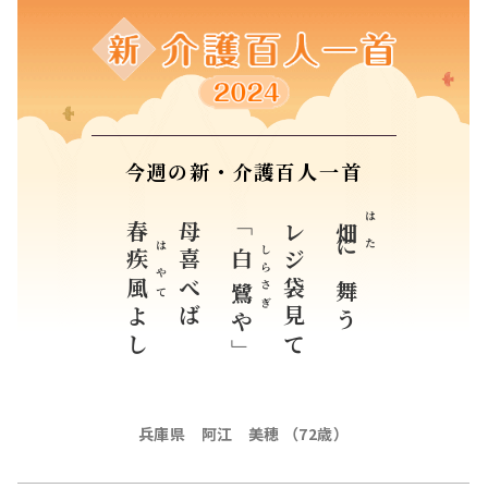
今週の新・介護百人一首
春
母喜べば
「
レジ袋見て
はた
畑
しら
疾風
白
はやて
に舞う
さぎ
鷺
よし
や」
兵庫県 阿江 美穂 （72歳）