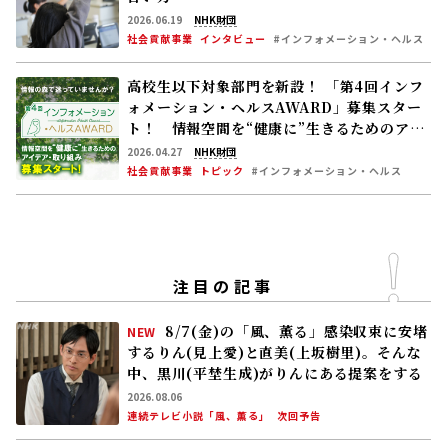
2026.06.19
NHK財団
社会貢献事業
インタビュー
#インフォメーション・ヘルス
高校生以下対象部門を新設！ 「第4回インフ
ォメーション・ヘルスAWARD」募集スター
ト！ 情報空間を“健康に”生きるためのアイ
デア・取り組みを募集します
2026.04.27
NHK財団
社会貢献事業
トピック
#インフォメーション・ヘルス
注目の記事
8/7(金)の「風、薫る」感染収束に安堵
NEW
するりん(見上愛)と直美(上坂樹里)。そんな
中、黒川(平埜生成)がりんにある提案をする
2026.08.06
連続テレビ小説「風、薫る」
次回予告