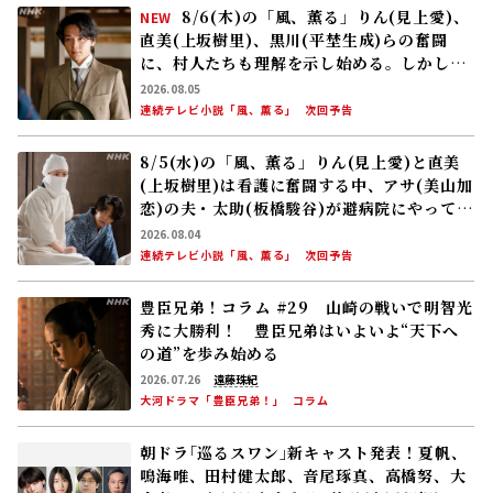
8/6(木)の「風、薫る」りん(見上愛)、
NEW
直美(上坂樹里)、黒川(平埜生成)らの奮闘
に、村人たちも理解を示し始める。しかし、
アサ(美山加恋)の容体はなかなか改善せ
2026.08.05
ず……
連続テレビ小説「風、薫る」
次回予告
8/5(水)の「風、薫る」りん(見上愛)と直美
(上坂樹里)は看護に奮闘する中、アサ(美山加
恋)の夫・太助(板橋駿谷)が避病院にやってく
る
2026.08.04
連続テレビ小説「風、薫る」
次回予告
豊臣兄弟！コラム #29 山崎の戦いで明智光
秀に大勝利！ 豊臣兄弟はいよいよ“天下へ
の道”を歩み始める
2026.07.26
遠藤珠紀
大河ドラマ「豊臣兄弟！」
コラム
朝ドラ｢巡るスワン｣新キャスト発表！夏帆、
鳴海唯、田村健太郎、音尾琢真、高橋努、大