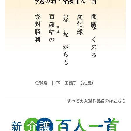
今週の新・介護百人一首
完封勝利
百歳
いなしながらも
変化球
間断なく来る
はは
姑
の
佐賀県 川下 田鶴子 （71歳）
すべての入選作品紹介はこちら