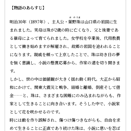
【物語のあらすじ】
はの
たま
明治30年（1897年）、主人公・
葉野
珠
は山口県の岩国に生
まれました。実母は珠が2歳の時に亡くなり、父と後妻であ
る継母によって育てられました。女学校を卒業後、代用教員
として働き始めますが解雇され、故郷の岩国を追われること
になります。親戚を頼って上京したことで、珠は幼き日の夢
を強く意識し、小説の懸賞応募から、作家の道を切り開きま
す。
しかし、世の中は価値観が大きく揺れ動く時代。大正から昭
和にかけて、関東大震災と戦争、結婚と離婚、倒産そして借
金……と、珠は、さまざまな困難にのみ込まれながらも、作
家として生きることに向き合います。そうした中で、小説家
として花を咲かせるのです。
時には敵を作り誤解され、傷つけ傷つきながらも、自由を求
めて生きることに正直であり続けた珠は、小説に思いを忍ば