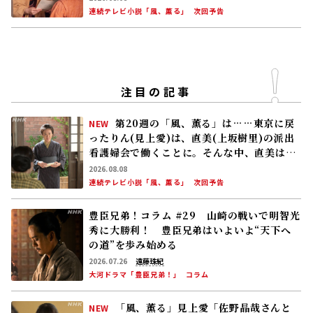
連続テレビ小説「風、薫る」
次回予告
注目の記事
第20週の「風、薫る」は……東京に戻
NEW
ったりん(見上愛)は、直美(上坂樹里)の派出
看護婦会で働くことに。そんな中、直美は自
分の理想とした無償の看護を始める
2026.08.08
連続テレビ小説「風、薫る」
次回予告
豊臣兄弟！コラム #29 山崎の戦いで明智光
秀に大勝利！ 豊臣兄弟はいよいよ“天下へ
の道”を歩み始める
2026.07.26
遠藤珠紀
大河ドラマ「豊臣兄弟！」
コラム
「風、薫る」見上愛「佐野晶哉さんと
NEW