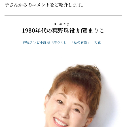
子さんからのコメントをご紹介します。
はの
たま
1980年代の
葉野
珠
役 加賀まりこ
連続テレビ小説歴「澪つくし」「私の青空」「天花」