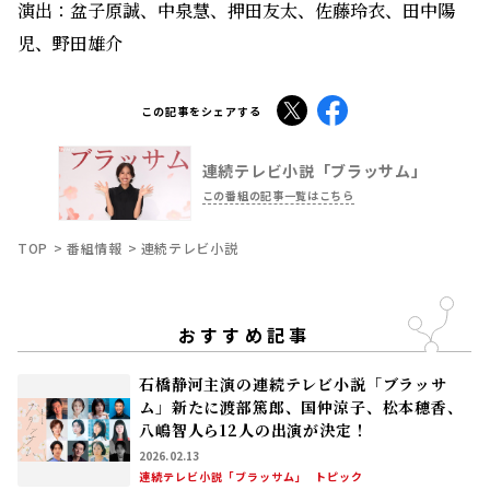
演出：盆子原誠、中泉慧、押田友太、佐藤玲衣、田中陽
児、野田雄介
X
Facebook
この記事をシェアする
連続テレビ小説「ブラッサム」
この番組の記事一覧はこちら
TOP
番組情報
連続テレビ小説
おすすめ記事
石橋静河主演の連続テレビ小説「ブラッサ
ム」新たに渡部篤郎、国仲涼子、松本穂香、
八嶋智人ら12人の出演が決定！
2026.02.13
連続テレビ小説「ブラッサム」
トピック