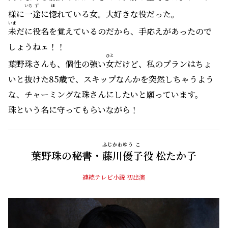
いち
ず
ほ
様に
一
途
に
惚
れている女。大好きな役だった。
いま
未
だに役名を覚えているのだから、手応えがあったので
しょうねェ！！
ひと
葉野珠さんも、個性の強い
女
だけど、私のプランはちょ
いと抜けた85歳で、スキップなんかを突然しちゃうよう
な、チャーミングな珠さんにしたいと願っています。
珠という名に守ってもらいながら！
ふじかわ
ゆう
こ
葉野珠の秘書・
藤川
優
子
役 松たか子
連続テレビ小説 初出演