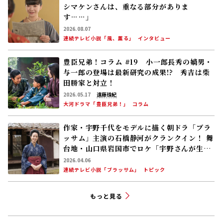
シマケンさんは、重なる部分がありま
す……」
2026.08.07
連続テレビ小説「風、薫る」
インタビュー
豊臣兄弟！コラム #19 小一郎長秀の嫡男・
与一郎の登場は最新研究の成果!? 秀吉は柴
田勝家と対立！
2026.05.17
遠藤珠紀
大河ドラマ「豊臣兄弟！」
コラム
作家・宇野千代をモデルに描く朝ドラ「ブラ
ッサム」主演の石橋静河がクランクイン！ 舞
台地・山口県岩国市でロケ「宇野さんが生ま
れ育った故郷の岩国で、改めて深呼吸して幸
2026.04.06
せを感じています」26年度後期放送
連続テレビ小説「ブラッサム」
トピック
もっと見る