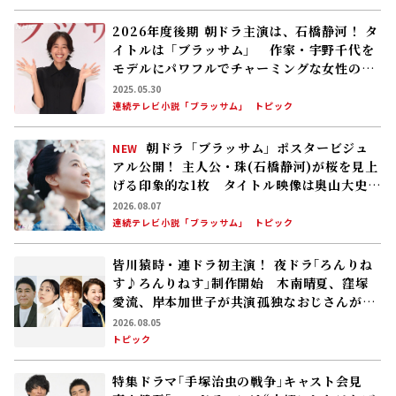
2026年度後期 朝ドラ主演は、石橋静河！ タ
イトルは「ブラッサム」 作家・宇野千代を
モデルにパワフルでチャーミングな女性の物
語を描く
2025.05.30
連続テレビ小説「ブラッサム」
トピック
朝ドラ「ブラッサム」ポスタービジュ
NEW
アル公開！ 主人公・珠(石橋静河)が桜を見上
げる印象的な1枚 タイトル映像は奥山大史監
督、語りは三條雅幸アナ 2026年度後期放
2026.08.07
送
連続テレビ小説「ブラッサム」
トピック
皆川猿時・連ドラ初主演！ 夜ドラ｢ろんりね
す♪ろんりねす｣制作開始 木南晴夏、窪塚
愛流、岸本加世子が共演――孤独なおじさんが､
人生でやり残したことに向き合う
2026.08.05
トピック
特集ドラマ｢手塚治虫の戦争｣キャスト会見