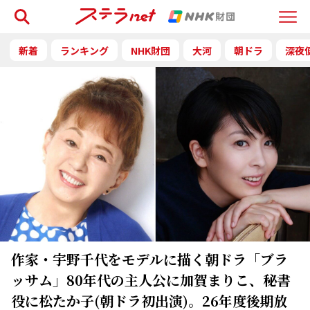
検索
Menu
新着
ランキング
NHK財団
大河
朝ドラ
深夜
作家・宇野千代をモデルに描く朝ドラ「ブラ
ッサム」80年代の主人公に加賀まりこ、秘書
役に松たか子(朝ドラ初出演)。26年度後期放