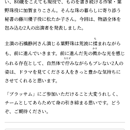
い、80歳をこえても現役で、ものを書き続ける作家・葉
野珠役に加賀まりこさん。そんな珠の暮らしに寄り添う
秘書の藤川優子役に松たか子さん。今回は、物語全体を
包み込む2人の出演者を発表しました。
も
主演の石橋静河さん演じる葉野珠は荒波に
揉
まれながら
かす
も、前に進んでいきます。前に進んだ先の
微
かな光を感じ
たたず
られる存在として、自然体で
佇
みながらもブレない2人の
姿は、ドラマを見てくださる人をきっと豊かな気持ちに
させてくれると思います。
「ブラッサム」にご参加いただけること大変うれしく、
チームとしてあらためて身の引き締まる思いです。どう
ぞ、ご期待ください。