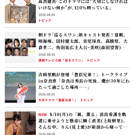
高良健吾｢このドラマには“大切にしなければ
いけない何か”が､120％映っている」
2026.08.04
トピック
朝ドラ｢巡るスワン｣新キャスト発表！夏帆、
鳴海唯、田村健太郎、音尾琢真、高橋努、大
倉孝二、角田晃広――主人公･美咲(森田望智)が
交流する警察署の人々 2027年度前期放送
2026.08.04
連続テレビ小説「巡るスワン」
トピック
吉岡里帆が登壇「豊臣兄弟！」トークライブ
in奈良市「奈良は秀長の死後、慶が30年にわ
たって過ごした場所……」
2026.08.03
大河ドラマ「豊臣兄弟！」
トピック
8/10(月)の「風、薫る」派出看護を軌
NEW
道に乗せようと懸命に働く直美(上坂樹里)。
そんな中、りん(見上愛)が新潟から帰ってく
る
2026.08.08