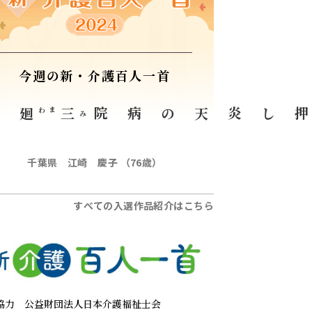
今週の新・介護百人一首
り
廻
まわ
三
病院
押し炎天の
み
千葉県 江崎 慶子 （76歳）
すべての入選作品紹介はこちら
協力
公益財団法人日本介護福祉士会