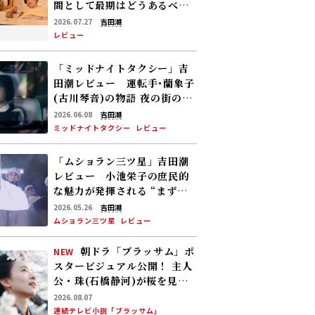
間として最期はどうあるべき
か”という問いに辿り着く物語
2026.07.27
吉田潮
レビュー
「ミッドナイトタクシー」吉
田潮レビュー 運転手･蘭象子
(古川琴音)の物語―― 夜の街の人
生譚(の断片)が､軽やかなのに
2026.06.08
吉田潮
じわじわと心に沁み込む
ミッドナイトタクシー
レビュー
「ムショラン三ツ星」吉田潮
レビュー 小池栄子の庶民的
な魅力が発揮される “まずい
ムショメシ”再生物語！
2026.05.26
吉田潮
ムショラン三ツ星
レビュー
朝ドラ「ブラッサム」ポ
NEW
スタービジュアル公開！ 主人
公・珠(石橋静河)が桜を見上
げる印象的な1枚 タイトル映
2026.08.07
像は奥山大史監督、語りは三
連続テレビ小説「ブラッサム」