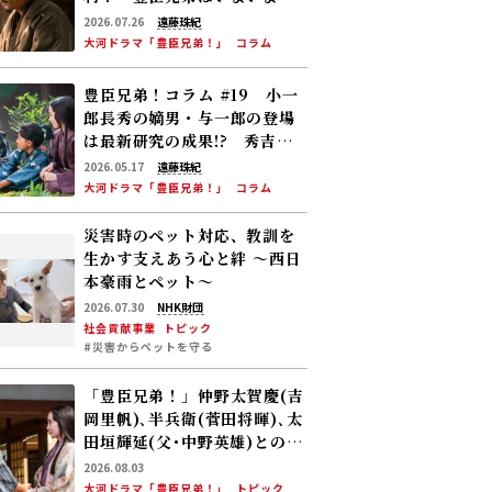
下への道”を歩み始める
2026.07.26
遠藤珠紀
大河ドラマ「豊臣兄弟！」
コラム
豊臣兄弟！コラム #19 小一
郎長秀の嫡男・与一郎の登場
は最新研究の成果!? 秀吉は
柴田勝家と対立！
2026.05.17
遠藤珠紀
大河ドラマ「豊臣兄弟！」
コラム
災害時のペット対応、教訓を
生かす――支えあう心と絆 〜西日
本豪雨とペット〜
2026.07.30
NHK財団
社会貢献事業
トピック
#災害からペットを守る
「豊臣兄弟！」仲野太賀――慶(吉
岡里帆)､半兵衛(菅田将暉)､太
田垣輝延(父･中野英雄)とのシ
ーンを振り返る！
2026.08.03
大河ドラマ「豊臣兄弟！」
トピック