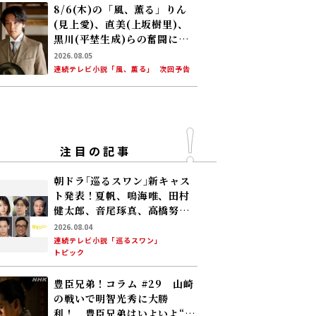
8/6(木)の「風、薫る」りん
(見上愛)、直美(上坂樹里)、
黒川(平埜生成)らの奮闘に、
村人たちも理解を示し始め
2026.08.05
る。しかし、アサ(美山加恋)
連続テレビ小説「風、薫る」
次回予告
の容体はなかなか改善せ
ず……
注目の記事
朝ドラ｢巡るスワン｣新キャス
ト発表！夏帆、鳴海唯、田村
健太郎、音尾琢真、高橋努、
大倉孝二、角田晃広――主人公･美
2026.08.04
咲(森田望智)が交流する警察
連続テレビ小説「巡るスワン」
トピック
署の人々 2027年度前期放送
豊臣兄弟！コラム #29 山崎
の戦いで明智光秀に大勝
利！ 豊臣兄弟はいよいよ“天