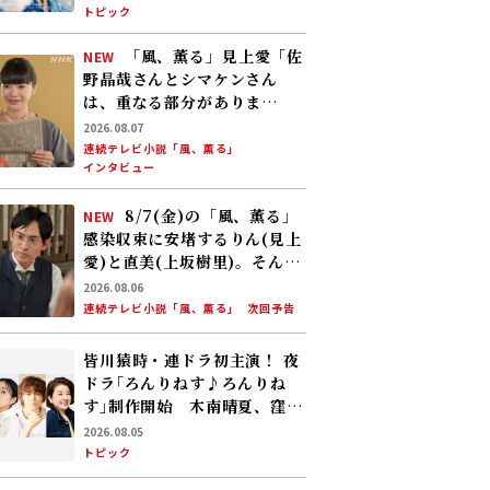
トピック
條雅幸アナ 2026年度後期放
送
「風、薫る」見上愛「佐
NEW
野晶哉さんとシマケンさん
は、重なる部分がありま
す……」
2026.08.07
連続テレビ小説「風、薫る」
インタビュー
8/7(金)の「風、薫る」
NEW
感染収束に安堵するりん(見上
愛)と直美(上坂樹里)。そんな
中、黒川(平埜生成)がりんに
2026.08.06
ある提案をする
連続テレビ小説「風、薫る」
次回予告
皆川猿時・連ドラ初主演！ 夜
ドラ｢ろんりねす♪ろんりね
す｣制作開始 木南晴夏、窪塚
愛流、岸本加世子が共演――孤独
2026.08.05
なおじさんが､人生でやり残し
トピック
たことに向き合う