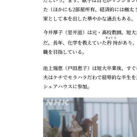
だという。まず、歌子は自宅がマンション
た（ほかにも2部屋所有、経済的には極太
家として本を出した華やかな過去もある。
今井厚子（室井滋）は元・高校教師。短大
きょう
じ
だ。長年、化学を教えていた
矜
持
があり
職を目指している。
池上瑞恵（戸田恵子）は短大卒業後、すぐ
夫はケチでモラハラだわで屈辱的な半生を
シェアハウスに参加。