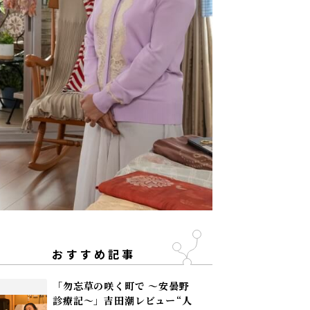
おすすめ記事
「勿忘草の咲く町で 〜安曇野
診療記〜」吉田潮レビュー――“人