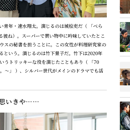
い青年・速水翔太。演じるのは城桧吏だ（ 「べら
る彼ね）。スーパーで買い物中に吟味していたとこ
ウスの秘書を担うことに。この女性が料理研究家の
という。演じるのは竹下景子だ。竹下は2020年
いうトリッキーな役を演じたこともあり（ 「70
ン。～」 ）、シルバー世代がメインのドラマでも活
思いきや……