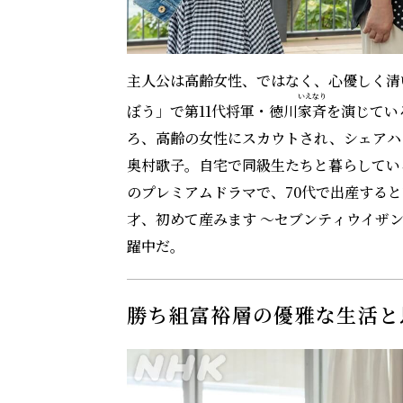
主人公は高齢女性、ではなく、心優しく清
いえなり
ぼう」で第11代将軍・徳川
家斉
を演じてい
ろ、高齢の女性にスカウトされ、シェアハ
奥村歌子。自宅で同級生たちと暮らしている
のプレミアムドラマで、70代で出産すると
才、初めて産みます ～セブンティウイザ
躍中だ。
勝ち組富裕層の優雅な生活と