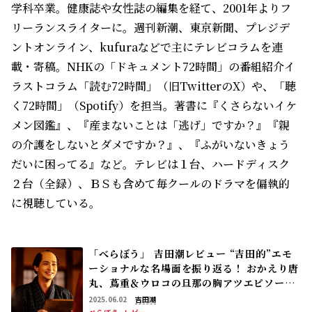
学科卒業。健康誌や女性誌の編集を経て、2001年よりフ
リーランスライターに。週刊新潮、東京新聞、プレジデ
ントオンライン、kufuraなどで主にテレビコラムを連
載・寄稿。NHKの「ドキュメント72時間」の番組紹介イ
ラストコラム「読む72時間」（旧TwitterのX）や、「聴
く72時間」（Spotify）を担当。著書に『くさらないイケ
メン図鑑』、『産まないことは「逃げ」ですか？』『親
の介護をしないとダメですか？』、『ふがいないきょう
だいに困ってる』など。テレビは１台、ハードディスク
２台（全録）、ＢＳも含めて毎クールのドラマを偏執的
に視聴している。
「べらぼう」 吉田潮レビュー “吉田的”エモ
ーショナルな名場面を振り返る！ おかえり唐
丸、蔦重＆ウロコの旦那の胸アツエピソー
ド、そして我らのジロベーは……
2025.06.02
吉田潮