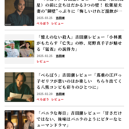
星）の前に立ちはだかる3つの壁！ 松葉屋夫
妻の“障壁”っぷりに「悔しいけれど溜飲が下
がる思い」あと2つは……
2025.03.25
吉田潮
べらぼう
レビュー
「憶えのない殺人」吉田潮レビュー「小林薫
がもたらす『亡失』の妙、尾野真千子が魅せ
る『猛省』の説得力」
2025.02.25
吉田潮
レビュー
「べらぼう」吉田潮レビュー「蔦重の江戸っ
子ゼリフが思いのほか楽しい ちらり出てく
る八熊コンビも彩りのひとつに」
2025.02.20
吉田潮
べらぼう
レビュー
「バニラな毎日」吉田潮レビュー「甘さだけ
ではない、後味はバニラのようにビターなヒ
ューマンドラマ」