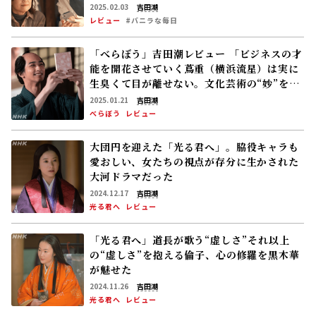
2025.02.03
吉田潮
レビュー
#バニラな毎日
「べらぼう」吉田潮レビュー 「ビジネスの才
能を開花させていく蔦重（横浜流星）は実に
生臭くて目が離せない。文化芸術の“妙”を存
分に味わえる」
2025.01.21
吉田潮
べらぼう
レビュー
大団円を迎えた「光る君へ」。脇役キャラも
愛おしい、女たちの視点が存分に生かされた
大河ドラマだった
2024.12.17
吉田潮
光る君へ
レビュー
「光る君へ」道長が歌う“虚しさ”――それ以上
の“虚しさ”を抱える倫子、心の修羅を黒木華
が魅せた
2024.11.26
吉田潮
光る君へ
レビュー