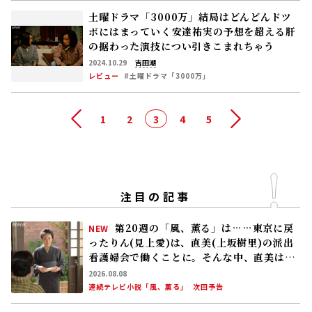
土曜ドラマ「3000万」結局はどんどんドツ
ボにはまっていく――安達祐実の予想を超える肝
の据わった演技につい引きこまれちゃう
2024.10.29
吉田潮
レビュー
#土曜ドラマ「3000万」
前へ
1
2
3
4
5
次へ
注目の記事
第20週の「風、薫る」は……東京に戻
NEW
ったりん(見上愛)は、直美(上坂樹里)の派出
看護婦会で働くことに。そんな中、直美は自
分の理想とした無償の看護を始める
2026.08.08
連続テレビ小説「風、薫る」
次回予告