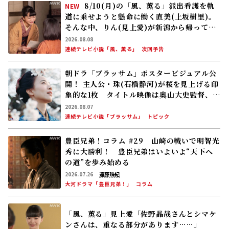
8/10(月)の「風、薫る」派出看護を軌
NEW
道に乗せようと懸命に働く直美(上坂樹里)。
そんな中、りん(見上愛)が新潟から帰ってく
る
2026.08.08
連続テレビ小説「風、薫る」
次回予告
朝ドラ「ブラッサム」ポスタービジュアル公
開！ 主人公・珠(石橋静河)が桜を見上げる印
象的な1枚 タイトル映像は奥山大史監督、語
りは三條雅幸アナ 2026年度後期放送
2026.08.07
連続テレビ小説「ブラッサム」
トピック
豊臣兄弟！コラム #29 山崎の戦いで明智光
秀に大勝利！ 豊臣兄弟はいよいよ“天下へ
の道”を歩み始める
2026.07.26
遠藤珠紀
大河ドラマ「豊臣兄弟！」
コラム
「風、薫る」見上愛「佐野晶哉さんとシマケ
ンさんは、重なる部分があります……」