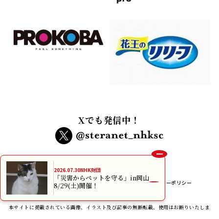
Xでも発信中！
2026.07.30
NHK財団
「災害からペットを守る」in岡山
インターネット利用規約
個人情報保護方針
プライバシーポリシー
8/29(土)開催！
メルマガ規約
本サイトに掲載されている画像、イラスト及び記事の無断転載、使用はお断りいたしま
す。