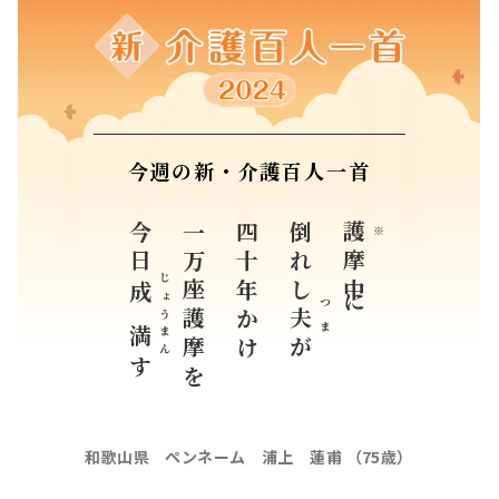
今週の新・介護百人一首
今日
一万座護摩を
四十年かけ
倒れし
護
※
摩中に
じょうまん
成満
つま
夫
が
す
和歌山県 ペンネーム 浦上 蓮甫 （75歳）