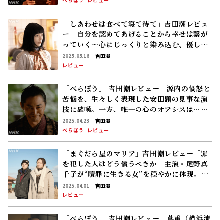
べらぼう
レビュー
「しあわせは食べて寝て待て」吉田潮レビュ
ー 自分を認めてあげることから幸せは繋が
っていく～心にじっくりと染み込む、優しさ
に包まれるドラマ
2025.05.16
吉田潮
レビュー
「べらぼう」 吉田潮レビュー 源内の憤怒と
苦悩を、生々しく表現した安田顕の見事な演
技に感嘆。一方、唯一の心のオアシスは……
2025.04.23
吉田潮
べらぼう
レビュー
「まぐだら屋のマリア」吉田潮レビュー「罪
を犯した人はどう償うべきか 主演・尾野真
千子が“贖罪に生きる女”を穏やかに体現。岩
下志麻の慟哭は鳥肌もの」
2025.04.01
吉田潮
レビュー
「べらぼう」 吉田潮レビュー 蔦重（横浜流