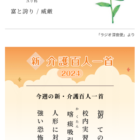
ユリ科
富と誇り / 威厳
「ラジオ深夜便」より
今週の新・介護百人一首
強い恐怖心
人形に対しても
かくたん
校内実習
初めての
喀痰
吸引