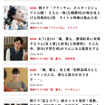
朝ドラ「ブラッサム」ポスタービジュ
NEW
アル公開！ 主人公・珠(石橋静河)が桜を見上
げる印象的な1枚 タイトル映像は奥山大史監
督、語りは三條雅幸アナ 2026年度後期放
2026.08.07
送
連続テレビ小説「ブラッサム」
トピック
8/7(金)の「風、薫る」感染収束に安堵
NEW
するりん(見上愛)と直美(上坂樹里)。そんな
中、黒川(平埜生成)がりんにある提案をする
2026.08.06
連続テレビ小説「風、薫る」
次回予告
「風、薫る」見上愛「佐野晶哉さんと
NEW
シマケンさんは、重なる部分がありま
す……」
2026.08.07
連続テレビ小説「風、薫る」
インタビュー
朝ドラ｢巡るスワン｣新キャスト発表！夏帆、