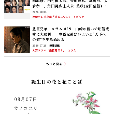
鳴海唯、田村健太郎、音尾琢真、高橋努、大
倉孝二、角田晃広――主人公･美咲(森田望智)が
交流する警察署の人々 2027年度前期放送
2026.08.04
連続テレビ小説「巡るスワン」
トピック
豊臣兄弟！コラム #29 山崎の戦いで明智光
秀に大勝利！ 豊臣兄弟はいよいよ“天下へ
の道”を歩み始める
2026.07.26
遠藤珠紀
大河ドラマ「豊臣兄弟！」
コラム
もっと見る
誕生日の花と花ことば
08月07日
カノコユリ