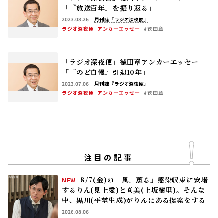
「『放送百年』を振り返る」
2023.08.26
月刊誌『ラジオ深夜便』
ラジオ深夜便
アンカーエッセー
#徳田章
「ラジオ深夜便」徳田章アンカーエッセー
「『のど自慢』引退10年」
2023.07.06
月刊誌『ラジオ深夜便』
ラジオ深夜便
アンカーエッセー
#徳田章
注目の記事
8/7(金)の「風、薫る」感染収束に安堵
NEW
するりん(見上愛)と直美(上坂樹里)。そんな
中、黒川(平埜生成)がりんにある提案をする
2026.08.06