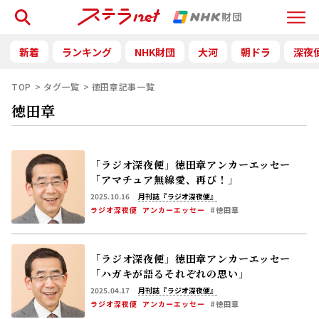
検索
Menu
新着
ランキング
NHK財団
大河
朝ドラ
深夜
TOP
タグ一覧
徳田章記事一覧
徳田章
「ラジオ深夜便」徳田章アンカーエッセー
「アマチュア無線愛、再び！」
2025.10.16
月刊誌『ラジオ深夜便』
ラジオ深夜便
アンカーエッセー
#徳田章
「ラジオ深夜便」徳田章アンカーエッセー
「ハガキが語るそれぞれの思い」
2025.04.17
月刊誌『ラジオ深夜便』
ラジオ深夜便
アンカーエッセー
#徳田章