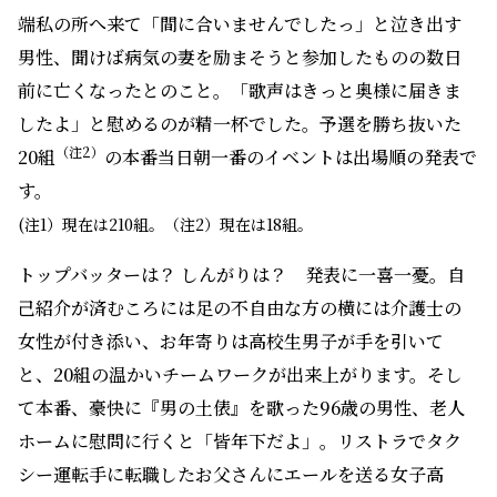
端私の所へ来て「間に合いませんでしたっ」と泣き出す
男性、聞けば病気の妻を励まそうと参加したものの数日
前に亡くなったとのこと。「歌声はきっと奥様に届きま
したよ」と慰めるのが精一杯でした。予選を勝ち抜いた
（注2）
20組
の本番当日朝一番のイベントは出場順の発表で
す。
(注1）現在は210組。（注2）現在は18組。
トップバッターは？ しんがりは？ 発表に一喜一憂。自
己紹介が済むころには足の不自由な方の横には介護士の
女性が付き添い、お年寄りは高校生男子が手を引いて
と、20組の温かいチームワークが出来上がります。そし
て本番、豪快に『男の土俵』を歌った96歳の男性、老人
ホームに慰問に行くと「皆年下だよ」。リストラでタク
シー運転手に転職したお父さんにエールを送る女子高