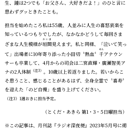
生、鐘は2つでも「お父さん、大好きだよ！」のひと言に
思わずグッときたことも。
担当を始めたころ私は55歳、人並みに人生の喜怒哀楽を
知っているつもりでしたが、なかなかどうして毎回さま
かいま
ざまな人生模様が
垣間
見えます。私と同様、「泣いて笑っ
せん
て」出場者に10年寄り添った小田切〝熱血〞
千
アナウン
サーも卒業して、4月からの司会は二宮直輝・廣瀬智美ア
（注3）
ナの2人体制
。10歳以上若返りました。若いからこ
そ思うこと、感じることがあるはず、全身全霊で〝喜寿〞
を迎えた「のど自慢」を盛り上げてください。
（注3）1週おきに担当予定。
（とくだ・あきら 第1・3・5日曜担当）
※この記事は、月刊誌『ラジオ深夜便』2023年5月号に掲