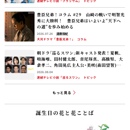
送
連続テレビ小説「ブラッサム」
トピック
豊臣兄弟！コラム #29 山崎の戦いで明智光
秀に大勝利！ 豊臣兄弟はいよいよ“天下へ
の道”を歩み始める
2026.07.26
遠藤珠紀
大河ドラマ「豊臣兄弟！」
コラム
朝ドラ｢巡るスワン｣新キャスト発表！夏帆、
鳴海唯、田村健太郎、音尾琢真、高橋努、大
倉孝二、角田晃広――主人公･美咲(森田望智)が
交流する警察署の人々 2027年度前期放送
2026.08.04
連続テレビ小説「巡るスワン」
トピック
もっと見る
誕生日の花と花ことば