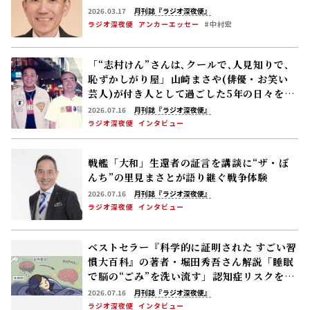
2026.03.17
月刊誌『ラジオ深夜便』
ラジオ深夜便
アンカーエッセー
#中村宏
「“志村けん”さんは､クールで､人見知りで､
恥ずかしがり屋」――山崎まさや(俳優・お笑い
芸人)が付き人として過ごした5年の日々を語
る
2026.07.16
月刊誌『ラジオ深夜便』
ラジオ深夜便
インタビュー
戦艦「大和」生還者の証言を講談に――“ザ・ぼ
んち”の里見まさとが語り継ぐ戦争体験
2026.07.16
月刊誌『ラジオ深夜便』
ラジオ深夜便
インタビュー
ベストセラー『科学的に証明された すごい習
慣大百科』の著者・堀田秀吾さん解説「睡眠
で脳の“ごみ”を洗い流す」――認知症リスクを下
げる休養の新常識
2026.07.16
月刊誌『ラジオ深夜便』
ラジオ深夜便
インタビュー