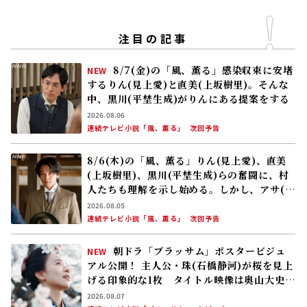
注目の記事
8/7(金)の「風、薫る」感染収束に安堵
NEW
するりん(見上愛)と直美(上坂樹里)。そんな
中、黒川(平埜生成)がりんにある提案をする
2026.08.06
連続テレビ小説「風、薫る」
次回予告
8/6(木)の「風、薫る」りん(見上愛)、直美
(上坂樹里)、黒川(平埜生成)らの奮闘に、村
人たちも理解を示し始める。しかし、アサ(美
山加恋)の容体はなかなか改善せず……
2026.08.05
連続テレビ小説「風、薫る」
次回予告
朝ドラ「ブラッサム」ポスタービジュ
NEW
アル公開！ 主人公・珠(石橋静河)が桜を見上
げる印象的な1枚 タイトル映像は奥山大史監
督、語りは三條雅幸アナ 2026年度後期放
2026.08.07