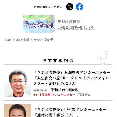
X
Facebook
この記事をシェアする
ラジオ深夜便
この番組の記事一覧はこちら
TOP
番組情報
ラジオ深夜便
おすすめ記事
「ラジオ深夜便」石澤典夫アンカーエッセー
「人生出会い旅98 ～クリエイティブディレ
クター・茅野しのぶさん」
2026.03.17
月刊誌『ラジオ深夜便』
ラジオ深夜便
アンカーエッセー
#石澤典夫
「ラジオ深夜便」中村宏アンカーエッセー
「連休に働く喜び（？） 」