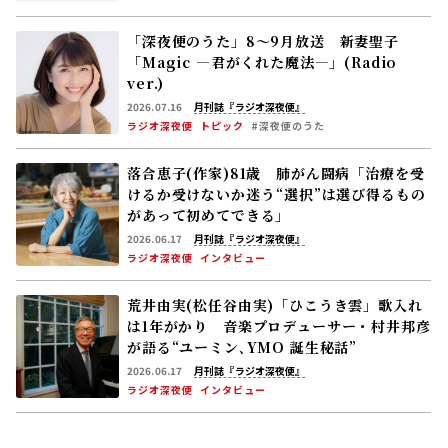
「深夜便のうた」8～9月放送 新妻聖子
「Magic ―君がくれた魔法―」(Radio
ver.)
2026.07.16
月刊誌『ラジオ深夜便』
ラジオ深夜便
トピック
#深夜便のうた
落合恵子(作家)81歳 肺がん闘病「治療を受
けるか受けないか迷う――“選択”は選び得るもの
があって初めてできる」
2026.06.17
月刊誌『ラジオ深夜便』
ラジオ深夜便
インタビュー
荒井由実(松任谷由実)「ひこうき雲」歌入れ
は1年がかり 音楽プロデューサー・村井邦彦
が語る“ユーミン､YMO 誕生秘話”
2026.06.17
月刊誌『ラジオ深夜便』
ラジオ深夜便
インタビュー