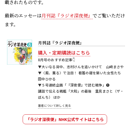
載されたものです。
最新のエッセーは
月刊誌『ラジオ深夜便』
でご覧いただけ
ます。
月刊誌『ラジオ深夜便』
購入・定期購読はこちら
8月号のおすすめ記事👇
▼大いなる背中、志村けんを追いかけて 山崎まさや
▼〈風、薫る〉で注目！ 看護の礎を築いた女性たち
田中ひかる
▼５号連続企画「『深夜便』で読む戦争」❶
講談で伝える戦艦「大和」の最後 里見まさと（ザ・
ぼんち） ほか
著者について詳しく見る
「ラジオ深夜便」NHK公式サイトはこちら