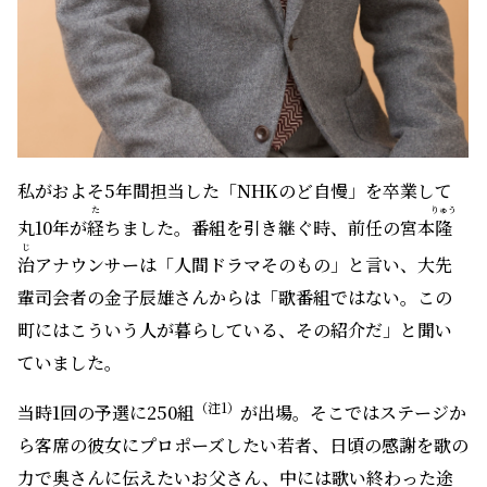
私がおよそ5年間担当した「NHKのど自慢」を卒業して
た
りゅう
丸10年が
経
ちました。番組を引き継ぐ時、前任の宮本
隆
じ
治
アナウンサーは「人間ドラマそのもの」と言い、大先
輩司会者の金子辰雄さんからは「歌番組ではない。この
町にはこういう人が暮らしている、その紹介だ」と聞い
ていました。
（注1）
当時1回の予選に250組
が出場。そこではステージか
ら客席の彼女にプロポーズしたい若者、日頃の感謝を歌の
力で奥さんに伝えたいお父さん、中には歌い終わった途