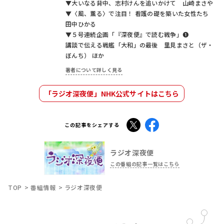
▼大いなる背中、志村けんを追いかけて 山崎まさや
▼〈風、薫る〉で注目！ 看護の礎を築いた女性たち
田中ひかる
▼５号連続企画「『深夜便』で読む戦争」❶
講談で伝える戦艦「大和」の最後 里見まさと（ザ・
ぼんち） ほか
著者について詳しく見る
「ラジオ深夜便」NHK公式サイトはこちら
X
Facebook
この記事をシェアする
ラジオ深夜便
この番組の記事一覧はこちら
TOP
番組情報
ラジオ深夜便