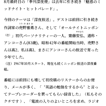
8月最終日の「季刊深夜便」は去年に引き続き「魅惑のミ
ッドナイト・ヒットパレード」。
今回のテーマは「深夜放送」。ゲストは前回に引き続き
うり
の
まさ
お
作詞家の
売
野
雅
勇
さん、そして「オールナイトニッポン
やす
ひろ
」初代パーソナリティーの一人、齋藤
安
弘
、通称・
（注）
アンコーさん(83歳)。昭和42年の番組開始当時、売野さ
んは高2、私は高1、まさにアンコーさんの放送で育った
少年でした。
（注）1967年10月スタート、現在も続くニッポン放送の深夜番
組。
番組には前回にも増して初投稿のリスナーからのお便
り、メールが多く、「〝英語の勉強をするから〞と言っ
てテープレコーダーを買ってもらい録音した」（私もその
クチです ）、「電波の入りのよいところを求め、ラジオ