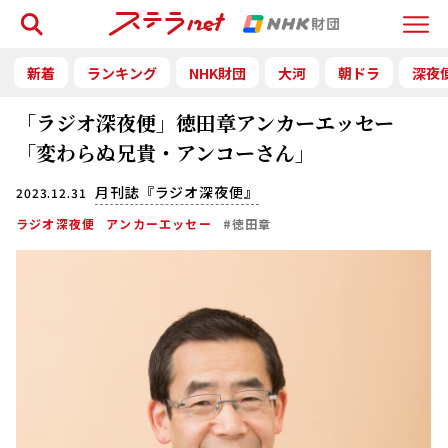
検索
Menu
新着
ランキング
NHK財団
大河
朝ドラ
深夜
「ラジオ深夜便」徳田章アンカーエッセー
「変わらぬ兄貴・アンコーさん」
月刊誌『ラジオ深夜便』
2023.12.31
ラジオ深夜便
アンカーエッセー
#徳田章