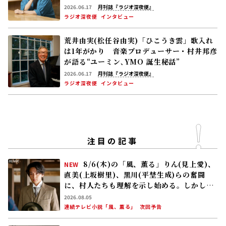
2026.06.17
月刊誌『ラジオ深夜便』
ラジオ深夜便
インタビュー
荒井由実(松任谷由実)「ひこうき雲」歌入れ
は1年がかり 音楽プロデューサー・村井邦彦
が語る“ユーミン､YMO 誕生秘話”
2026.06.17
月刊誌『ラジオ深夜便』
ラジオ深夜便
インタビュー
注目の記事
8/6(木)の「風、薫る」りん(見上愛)、
NEW
直美(上坂樹里)、黒川(平埜生成)らの奮闘
に、村人たちも理解を示し始める。しかし、
アサ(美山加恋)の容体はなかなか改善せ
2026.08.05
ず……
連続テレビ小説「風、薫る」
次回予告