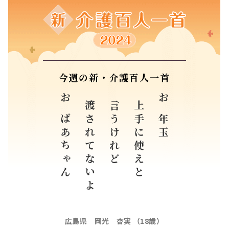
今週の新・介護百人一首
おばあちゃん
渡されてないよ
言うけれど
上手に使えと
お年玉
広島県 岡光 杏実 （18歳）