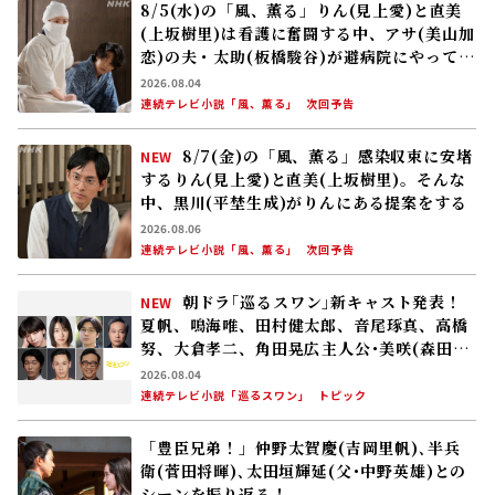
8/5(水)の「風、薫る」りん(見上愛)と直美
(上坂樹里)は看護に奮闘する中、アサ(美山加
恋)の夫・太助(板橋駿谷)が避病院にやってく
る
2026.08.04
連続テレビ小説「風、薫る」
次回予告
8/7(金)の「風、薫る」感染収束に安堵
NEW
するりん(見上愛)と直美(上坂樹里)。そんな
中、黒川(平埜生成)がりんにある提案をする
2026.08.06
連続テレビ小説「風、薫る」
次回予告
朝ドラ｢巡るスワン｣新キャスト発表！
NEW
夏帆、鳴海唯、田村健太郎、音尾琢真、高橋
努、大倉孝二、角田晃広――主人公･美咲(森田望
智)が交流する警察署の人々 2027年度前期
2026.08.04
放送
連続テレビ小説「巡るスワン」
トピック
「豊臣兄弟！」仲野太賀――慶(吉岡里帆)､半兵
衛(菅田将暉)､太田垣輝延(父･中野英雄)との
シーンを振り返る！