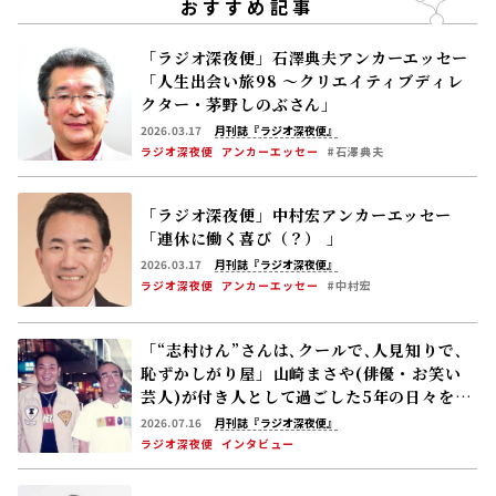
おすすめ記事
「ラジオ深夜便」石澤典夫アンカーエッセー
「人生出会い旅98 ～クリエイティブディレ
クター・茅野しのぶさん」
2026.03.17
月刊誌『ラジオ深夜便』
ラジオ深夜便
アンカーエッセー
#石澤典夫
「ラジオ深夜便」中村宏アンカーエッセー
「連休に働く喜び（？） 」
2026.03.17
月刊誌『ラジオ深夜便』
ラジオ深夜便
アンカーエッセー
#中村宏
「“志村けん”さんは､クールで､人見知りで､
恥ずかしがり屋」――山崎まさや(俳優・お笑い
芸人)が付き人として過ごした5年の日々を語
る
2026.07.16
月刊誌『ラジオ深夜便』
ラジオ深夜便
インタビュー