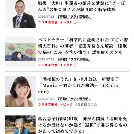
戦艦「大和」生還者の証言を講談に――“ザ・ぼ
んち”の里見まさとが語り継ぐ戦争体験
2026.07.16
月刊誌『ラジオ深夜便』
ラジオ深夜便
インタビュー
ベストセラー『科学的に証明された すごい習
慣大百科』の著者・堀田秀吾さん解説「睡眠
で脳の“ごみ”を洗い流す」――認知症リスクを下
げる休養の新常識
2026.07.16
月刊誌『ラジオ深夜便』
ラジオ深夜便
インタビュー
「深夜便のうた」8～9月放送 新妻聖子
「Magic ―君がくれた魔法―」(Radio
ver.)
2026.07.16
月刊誌『ラジオ深夜便』
ラジオ深夜便
トピック
#深夜便のうた
落合恵子(作家)81歳 肺がん闘病「治療を受
けるか受けないか迷う――“選択”は選び得るもの
があって初めてできる」