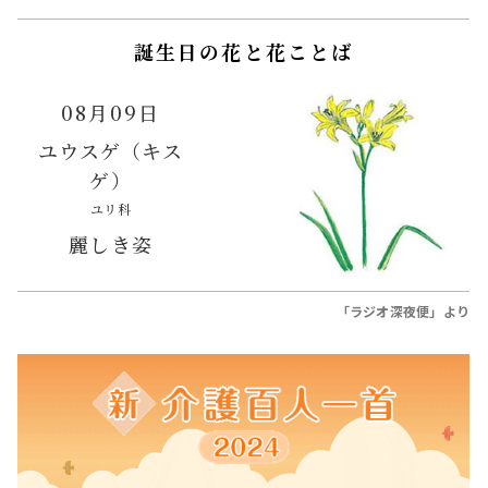
ゲ）
ユリ科
麗しき姿
「ラジオ深夜便」より
今週の新・介護百人一首
かくたん
校内実習
初めての
喀痰