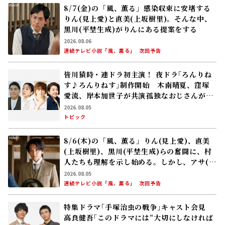
皆川猿時・連ドラ初主演！ 夜ドラ｢ろんりね
す♪ろんりねす｣制作開始 木南晴夏、窪塚
愛流、岸本加世子が共演――孤独なおじさんが､
人生でやり残したことに向き合う
2026.08.05
トピック
8/6(木)の「風、薫る」りん(見上愛)、直美
(上坂樹里)、黒川(平埜生成)らの奮闘に、村
人たちも理解を示し始める。しかし、アサ(美
山加恋)の容体はなかなか改善せず……
2026.08.05
連続テレビ小説「風、薫る」
次回予告
特集ドラマ｢手塚治虫の戦争｣キャスト会見
高良健吾｢このドラマには“大切にしなければ
いけない何か”が､120％映っている」
2026.08.04
トピック