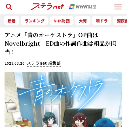
検索
Menu
新着
ランキング
NHK財団
大河
朝ドラ
深夜
アニメ「青のオーケストラ」OP曲は
Novelbright ED曲の作詞作曲は粗品が担
当！
ステラnet 編集部
2023.03.20