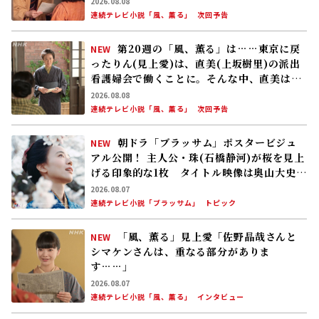
連続テレビ小説「風、薫る」
次回予告
朝ドラ「ブラッサム」ポスタービジュ
NEW
アル公開！ 主人公・珠(石橋静河)が桜を見上
げる印象的な1枚 タイトル映像は奥山大史監
督、語りは三條雅幸アナ 2026年度後期放
2026.08.07
送
連続テレビ小説「ブラッサム」
トピック
「風、薫る」見上愛「佐野晶哉さんと
NEW
シマケンさんは、重なる部分がありま
す……」
2026.08.07
連続テレビ小説「風、薫る」
インタビュー
8/7(金)の「風、薫る」感染収束に安堵する
りん(見上愛)と直美(上坂樹里)。そんな中、
黒川(平埜生成)がりんにある提案をする
2026.08.06
連続テレビ小説「風、薫る」
次回予告