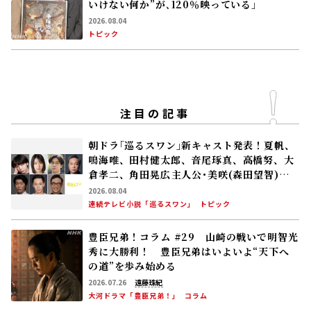
注目の記事
朝ドラ｢巡るスワン｣新キャスト発表！夏帆、
鳴海唯、田村健太郎、音尾琢真、高橋努、大
倉孝二、角田晃広――主人公･美咲(森田望智)が
交流する警察署の人々 2027年度前期放送
2026.08.04
連続テレビ小説「巡るスワン」
トピック
豊臣兄弟！コラム #29 山崎の戦いで明智光
秀に大勝利！ 豊臣兄弟はいよいよ“天下へ
の道”を歩み始める
2026.07.26
遠藤珠紀
大河ドラマ「豊臣兄弟！」
コラム
豊臣兄弟！コラム #19 小一郎長秀の嫡男・
与一郎の登場は最新研究の成果!? 秀吉は柴
田勝家と対立！
2026.05.17
遠藤珠紀
大河ドラマ「豊臣兄弟！」
コラム