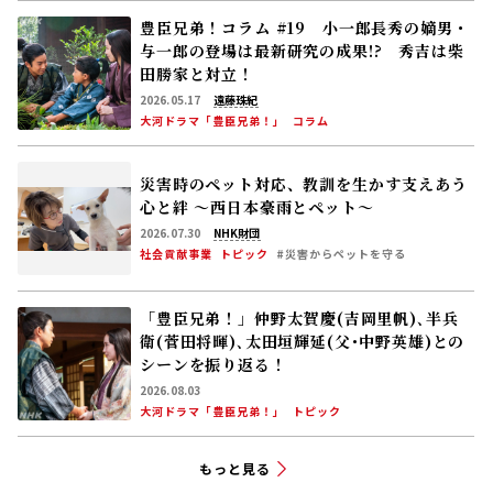
災害時のペット対応、教訓を生かす――支えあう
心と絆 〜西日本豪雨とペット〜
2026.07.30
NHK財団
社会貢献事業
トピック
#災害からペットを守る
「豊臣兄弟！」仲野太賀――慶(吉岡里帆)､半兵
衛(菅田将暉)､太田垣輝延(父･中野英雄)との
シーンを振り返る！
2026.08.03
大河ドラマ「豊臣兄弟！」
トピック
もっと見る
誕生日の花と花ことば
08月09日
ユウスゲ（キス