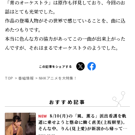
んですが、それはまるでオーケストラのようでした。
X
Facebook
この記事をシェアする
TOP
番組情報
NHKアニメを大特集！
おすすめ記事
8/10(月)の「風、薫る」派出看護を軌
NEW
道に乗せようと懸命に働く直美(上坂樹里)。
そんな中、りん(見上愛)が新潟から帰ってく
る
2026.08.08
連続テレビ小説「風、薫る」
次回予告
第20週の「風、薫る」は……東京に戻
NEW
ったりん(見上愛)は、直美(上坂樹里)の派出
看護婦会で働くことに。そんな中、直美は自
分の理想とした無償の看護を始める
2026.08.08