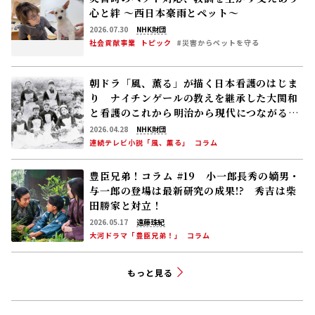
連続テレビ小説「巡るスワン」
トピック
豊臣兄弟！コラム #29 山崎の戦いで明智光
秀に大勝利！ 豊臣兄弟はいよいよ“天下へ
の道”を歩み始める
2026.07.26
遠藤珠紀
大河ドラマ「豊臣兄弟！」
コラム
災害時のペット対応、教訓を生かす――支えあう
心と絆 〜西日本豪雨とペット〜
2026.07.30
NHK財団
社会貢献事業
トピック
#災害からペットを守る
朝ドラ「風、薫る」が描く日本看護のはじま
り ナイチンゲールの教えを継承した大関和
と看護のこれから――明治から現代につながる道
【後編】
2026.04.28
NHK財団
連続テレビ小説「風、薫る」
コラム