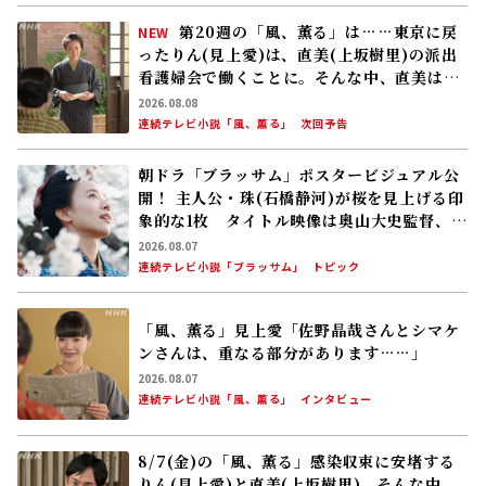
おすすめ記事
8/10(月)の「風、薫る」派出看護を軌
NEW
道に乗せようと懸命に働く直美(上坂樹里)。
そんな中、りん(見上愛)が新潟から帰ってく
る
2026.08.08
連続テレビ小説「風、薫る」
次回予告
第20週の「風、薫る」は……東京に戻
NEW
ったりん(見上愛)は、直美(上坂樹里)の派出
看護婦会で働くことに。そんな中、直美は自
分の理想とした無償の看護を始める
2026.08.08
連続テレビ小説「風、薫る」
次回予告
朝ドラ「ブラッサム」ポスタービジュアル公
開！ 主人公・珠(石橋静河)が桜を見上げる印
象的な1枚 タイトル映像は奥山大史監督、語
りは三條雅幸アナ 2026年度後期放送
2026.08.07
連続テレビ小説「ブラッサム」
トピック