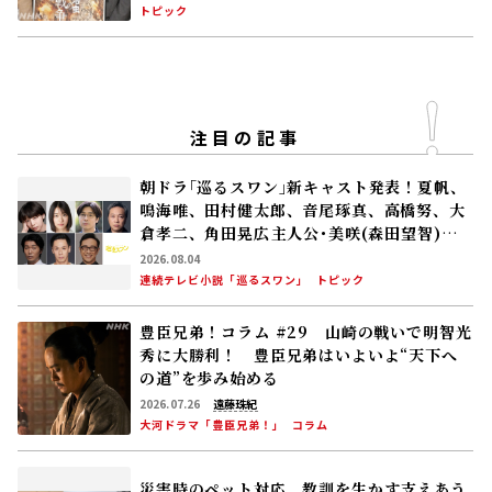
(上坂樹里)、黒川(平埜生成)らの奮闘に、村
人たちも理解を示し始める。しかし、アサ(美
山加恋)の容体はなかなか改善せず……
2026.08.05
連続テレビ小説「風、薫る」
次回予告
特集ドラマ｢手塚治虫の戦争｣キャスト会見
高良健吾｢このドラマには“大切にしなければ
いけない何か”が､120％映っている」
2026.08.04
トピック
注目の記事
朝ドラ｢巡るスワン｣新キャスト発表！夏帆、
鳴海唯、田村健太郎、音尾琢真、高橋努、大
倉孝二、角田晃広――主人公･美咲(森田望智)が
交流する警察署の人々 2027年度前期放送
2026.08.04