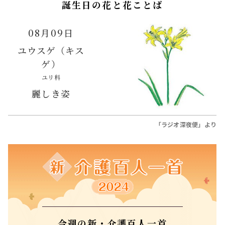
豊臣兄弟！コラム #19 小一郎長秀の嫡男・
与一郎の登場は最新研究の成果!? 秀吉は柴
田勝家と対立！
2026.05.17
遠藤珠紀
大河ドラマ「豊臣兄弟！」
コラム
もっと見る
誕生日の花と花ことば
08月09日
ユウスゲ（キス
ゲ）
ユリ科
麗しき姿