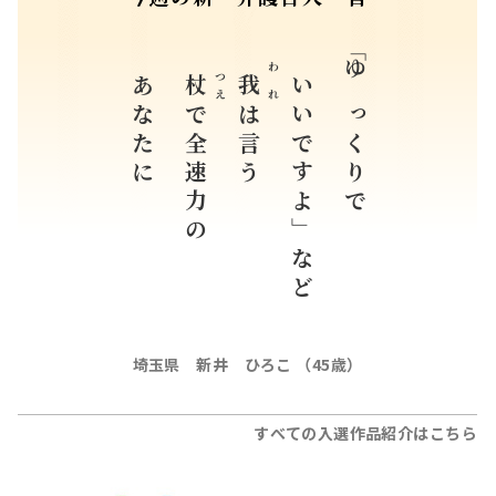
「ラジオ深夜便」より
今週の新・介護百人一首
あなたに
いいですよ」など
「ゆっくりで
つえ
われ
杖
我
で全速力の
は言う