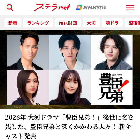
検索
Menu
新着
ランキング
NHK財団
大河
朝ドラ
深夜
2026年 大河ドラマ「豊臣兄弟！」後世に名を
残した、豊臣兄弟と深くかかわる人々！ 新キ
ャスト発表