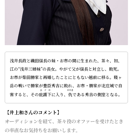
浅井長政と織田信長の妹・お市の間に生まれた、茶々、初、
江の“浅井三姉妹”の長女。やがて父が信長と対立し、敗死。
お市が柴田勝家と再婚したことにともない越前に移る。賤ヶ
岳の戦いで勝家が豊臣秀吉に敗れ、お市・勝家が北庄城で自
ひごか
かたき
害すると、その
庇護下
に入り、
仇
である秀吉の側室となる。
【井上和​さんのコメント】
――オーディションを経て、茶々役のオファーを受けたとき
の率直なお気持ちをお願いします。