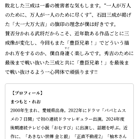
敗北した三成は一番の被害者な気もします。“一人が万人
のために、万人が一人のために尽くす”、石田三成が掲げ
た「大一大万大吉」の旗印の理念が僕は好きです。
賛否分かれる武将だからこそ、近年数ある作品ごとに三
成像が変化し、今回もまた「豊臣兄弟！」でどういう描
すご
かれ方をするのか、僕自身
凄
く楽しみです。秀吉のために
最後まで戦い抜いた三成と共に「豊臣兄弟！」を最後ま
で戦い抜けるよう一心同体で頑張ります!!
【プロフィール】
まつもと・れお
2000年生まれ、愛媛県出身。2022年にドラマ「パパとムス
メの７日間」で初の連続ドラマレギュラー出演。2024年度
後期連続テレビ小説「おむすび」に出演し、話題を呼ぶ。近
作に、「あきない世傳 金と銀」「正直不動産2」「柚木さん