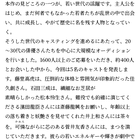
本作の見どころの一つが、若い世代の活躍です。主人公を
はじめ、まだ何者でもなかった若者たちが乱世の中で出会
い、共に成長し、やがて歴史に名を残す人物となってい
く。
そうした世代のキャスティングを進めるにあたって、20
～30代の俳優さんたちを中心に大規模なオーディション
を行いました。1600人以上のご応募をいただき、約400人
とお会いした中から、今回は5名のキャストを発表しま
す。藤堂高虎は、圧倒的な体格と雰囲気が印象的だった佳
久創さん。石田三成は、繊細なお芝居が
素晴らしかった松本怜生さん。難役でも的確に演じてく
ださる濱田龍臣さんには斎藤龍興をお願いし、年齢以上
の落ち着きと妖艶さを見せてくれた井上和さんには茶々
かれん
を。
可憐
ながらに芯のある菅井友香さんには、まつを演
じていただきます。彼らの若いエネルギーや輝きが劇中で