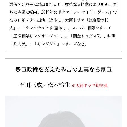
選抜メンバーに選出されるも、度重なる
怪我
により引退。の
ちに俳優に転向。2019年にドラマ「ノーサイド・ゲーム」で
初のレギュラー出演。近作に、大河ドラマ「鎌倉殿の13
人」、「サンクチュアリ-聖域-」、スーパー戦隊シリーズ
「王様戦隊キングオージャー」、「闇金ドッグスX」、映画
『八犬伝』、『キングダム』シリーズなど。
豊臣政権を支えた秀吉の忠実なる家臣
石田三成／松本怜生
※大河ドラマ初出演