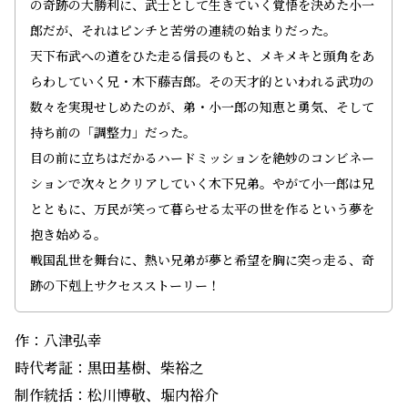
の奇跡の大勝利に、武士として生きていく覚悟を決めた小一
郎だが、それはピンチと苦労の連続の始まりだった――。
天下布武への道をひた走る信長のもと、メキメキと頭角をあ
らわしていく兄・木下藤吉郎。その天才的といわれる武功の
数々を実現せしめたのが、弟・小一郎の知恵と勇気、そして
持ち前の「調整力」だった。
目の前に立ちはだかるハードミッションを絶妙のコンビネー
ションで次々とクリアしていく木下兄弟。やがて小一郎は兄
とともに、万民が笑って暮らせる太平の世を作るという夢を
抱き始める。
戦国乱世を舞台に、熱い兄弟が夢と希望を胸に突っ走る、奇
跡の下剋上サクセスストーリー！
作：八津弘幸
時代考証：黒田基樹、柴裕之
制作統括：松川博敬、堀内裕介