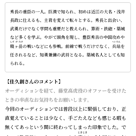
秀長の重臣の一人。巨漢で知られ、初めは近江の大名・浅井
長政に仕えるも、主君を変えて転々とする。秀長と出会い、
武勇だけでなく学問も重要だと教えられ、算術・鉄砲・築城
など多くを学ぶ。やがて頭角を現し、豊臣秀吉の中国攻めや
しず
が
たけ
へいたん
賤
ヶ
岳
の戦いなどにも参戦。前線で戦うだけでなく、
兵站
を
任されるなど、知勇兼備の武将となる。築城名人としても知
られる。
【佳久創
さんのコメント】
――オーディションを経て、藤堂高虎役のオファーを受けた
ときの率直なお気持ちをお願いします。
今回のオーディションでは普段以上に緊張しており、正
直覚えていることは少なく、手ごたえなども感じる暇も
無くてあっという間に終わってしまった印象でした。で
じきじき