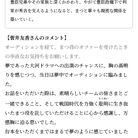
豊臣兄弟やその家族と深くかかわり、やがて豊臣政権下で利
家が秀吉を支えるようになると、まつと寧々も親密な関係を
築いていく。
【菅井友香
さんのコメント】
――オーディションを経て、まつ役のオファーを受けたとき
の率直なお気持ちをお願いします。
夢であった大河ドラマへの出演のチャンスに、胸の高鳴
りを感じつつ、当日は夢中でオーディションに臨みまし
た。
お話をいただいた際は、素晴らしいチームの皆さまとご
そうめい
一緒できること、そして戦国時代を力強く
聡明
に生き抜
いたまつ役を託していただけることに心から感謝し、万
感胸に迫る思いでした。
台本をいただくまではまるで夢のように感じていました