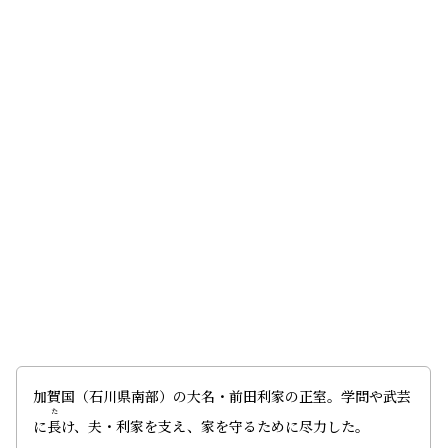
加賀国（石川県南部）の大名・前田利家の正室。学問や武芸
た
に
長
け、夫・利家を支え、家を守るために尽力した。