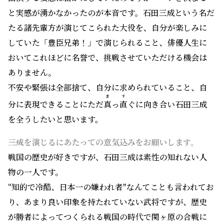
と実感が湧かなかったのが本音です。石田三成という名だ
たる諸先輩方が演じてこられた大役を、自分が楽しみに
していた「豊臣兄弟！」で演じられること、俳優人生に
おいてこれほどに名誉で、挑戦させていただける機会は
ありません。
不安や緊張は全部捨て、自分に求められていること、自
ま
す
分に表現できることにただ
真
っ
直
ぐに向き合い石田三成
を全うしたいと思います。
――三成を演じるにあたっての意気込みをお願いします。
戦国の歴史が好きですが、石田三成は素性の知れない人
物の一人です。
“知的で冷酷、日本一の嫌われ者"なんてことも言われてお
り、あまり良い印象を持たれていない武将ですが、歴史
が勝者によってつくられる戦国の時代で関ヶ原の合戦に