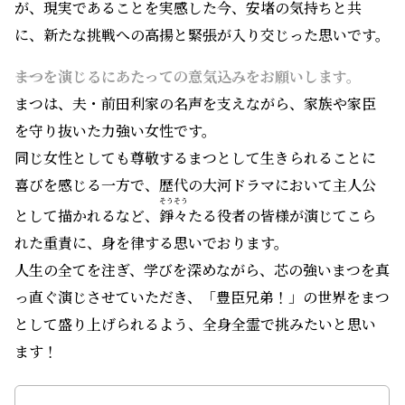
が、現実であることを実感した今、安堵の気持ちと共
に、新たな挑戦への高揚と緊張が入り交じった思いです。
――まつを演じるにあたっての意気込みをお願いします。
まつは、夫・前田利家の名声を支えながら、家族や家臣
を守り抜いた力強い女性です。
同じ女性としても尊敬するまつとして生きられることに
喜びを感じる一方で、歴代の大河ドラマにおいて主人公
そうそう
として描かれるなど、
錚々
たる役者の皆様が演じてこら
れた重責に、身を律する思いでおります。
人生の全てを注ぎ、学びを深めながら、芯の強いまつを真
っ直ぐ演じさせていただき、「豊臣兄弟！」の世界をまつ
として盛り上げられるよう、全身全霊で挑みたいと思い
ます！