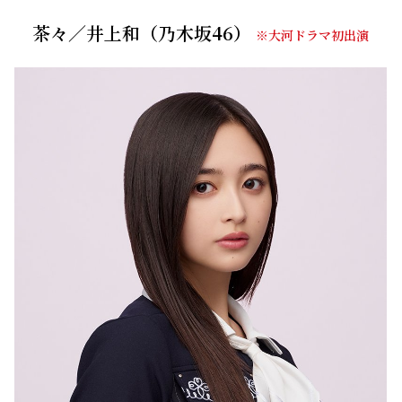
茶々／井上和（乃木坂46）
※大河ドラマ初出演