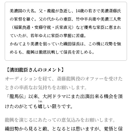
美濃国の大名。父・義龍が急逝し、14歳の若さで美濃斎藤氏
の家督を継ぐ。父の代からの重臣、竹中半兵衛や美濃三人衆
（稲葉良通・安藤守就・氏家直元）など優秀な家臣に恵まれ
ていたが、若年ゆえに家臣の掌握に苦慮。
かねてより美濃を狙っていた織田信長は、この機に攻勢を強
めるも、龍興は徹底抗戦して信長を苦しめる。
【濱田龍臣​さんのコメント】
――オーディションを経て、斎藤龍興役のオファーを受けた
ときの率直なお気持ちをお願いします。
「龍馬伝」以来、大河ドラマにまた出演出来る機会を頂
うれ
けたのがとても
嬉
しい限りです。
――龍興を演じるにあたっての意気込みをお願いします。
織田勢から見ると敵、となるとは思いますが、覚悟と信