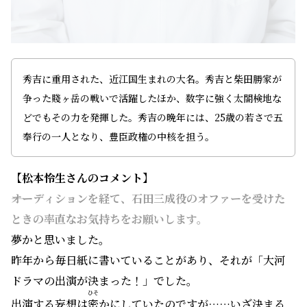
秀吉に重用された、近江国生まれの大名。秀吉と柴田勝家が
争った賤ヶ岳の戦いで活躍したほか、数字に強く太閤検地な
どでもその力を発揮した。秀吉の晩年には、25歳の若さで五
奉行の一人となり、豊臣政権の中核を担う。
【松本怜生
さんのコメント】
――オーディションを経て、石田三成役のオファーを受けた
ときの率直なお気持ちをお願いします。
夢かと思いました。
昨年から毎日紙に書いていることがあり、それが「大河
ドラマの出演が決まった！」でした。
ひそ
出演する妄想は
密
かにしていたのですが……いざ決まる