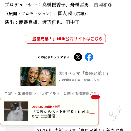
プロデューサー：高橋優香子、舟橋哲男、吉岡和彦
国友茜
（展開・プロモーション）、
（広報）
演出：渡邊良雄、渡辺哲也、田中正
「豊臣兄弟！」NHK公式サイトはこちら
X
Facebook
この記事をシェアする
大河ドラマ「豊臣兄弟！」
この番組の記事一覧はこちら
TOP
番組情報
「大河ドラマ」に関する情報総ざらい
2026.07.30
NHK財団
「災害からペットを守る」in岡山
8/29(土)開催！
おすすめ記事
2026年 大河ドラマ「豊臣兄弟！」新たに豊