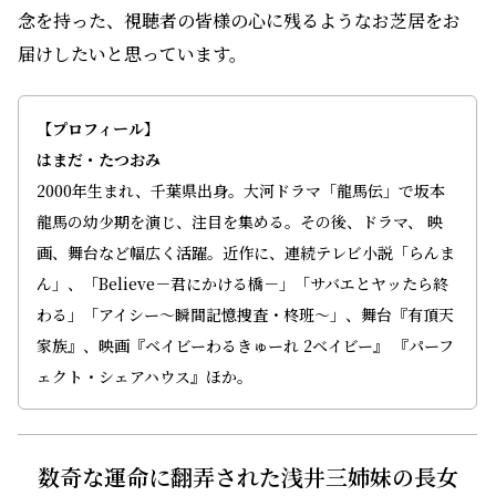
念を持った、視聴者の皆様の心に残るようなお芝居をお
届けしたいと思っています。
【プロフィール】
はまだ・たつおみ
2000年生まれ、千葉県出身。大河ドラマ「龍馬伝」で坂本
龍馬の幼少期を演じ、注目を集める。その後、ドラマ、 映
画、舞台など幅広く活躍。近作に、連続テレビ小説「らんま
ん」、「Believe－君にかける橋－」「サバエとヤッたら終
わる」「アイシー〜瞬間記憶捜査・柊班〜」、舞台『有頂天
家族』、映画『ベイビーわるきゅーれ 2ベイビー』 『パーフ
ェクト・シェアハウス』ほか。
数奇な運命に翻弄された浅井三姉妹の長女