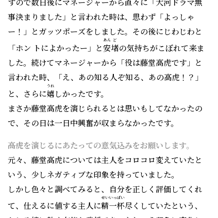
すので数日後にマネージャーから
直々
に「大河ドラマ無
事決まりました」と言われた時は、思わず「よっしゃ
ー！」とガッツポーズをしました。その後にじわじわと
あん
ど
「ホン トによかったー」と
安
堵
の気持ちがこぼれて来ま
した。続けてマネージャーから「役は藤堂高虎です」と
言われた時、「え、あの知る人ぞ知る、あの高虎！？」
うれ
と、さらに
嬉
しかったです。
まさか藤堂高虎を演じられるとは思いもしてなかったの
で、その日は一日中興奮が収まらなかったです。
――高虎を演じるにあたっての意気込みをお願いします。
元々、藤堂高虎については主人をコロコロ変えていたと
いう、少しネガティブな印象を持っていました。
しかし色々と調べてみると、自分を正しく評価してくれ
せいいっぱい
て、仕えるに値する主人に
精一杯
尽くしていたという、