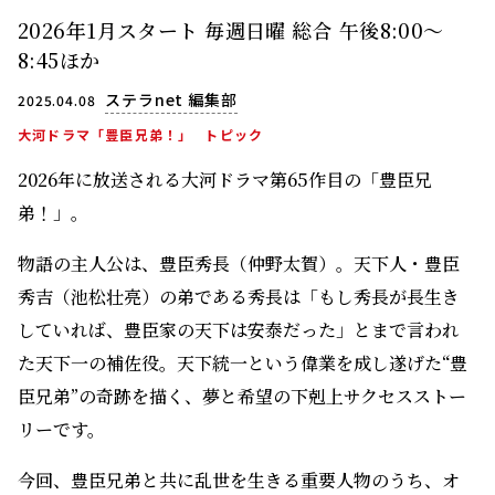
2026年1月スタート 毎週日曜 総合 午後8:00～
8:45ほか
ステラnet 編集部
2025.04.08
大河ドラマ「豊臣兄弟！」
トピック
2026年に放送される大河ドラマ第65作目の「豊臣兄
弟！」。
物語の主人公は、豊臣秀長（仲野太賀）。天下人・豊臣
秀吉（池松壮亮）の弟である秀長は「もし秀長が長生き
していれば、豊臣家の天下は安泰だった」とまで言われ
た天下一の補佐役。天下統一という偉業を成し遂げた“豊
臣兄弟”の奇跡を描く、夢と希望の下剋上サクセスストー
リーです。
今回、豊臣兄弟と共に乱世を生きる重要人物のうち、オ