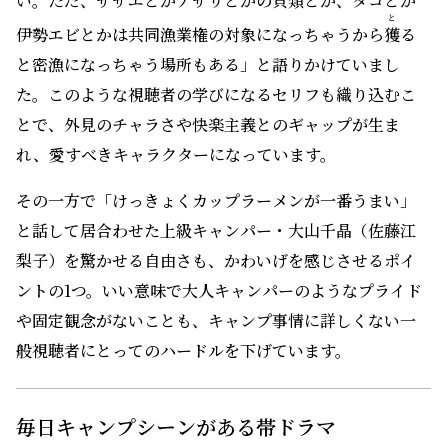
い。ただ、サザエとかアサリとかの貝類とか、タコとか
と
伊勢エビとかは共同漁業権の対象になっちゃうから
獲
る
と密漁になっちゃう場所もある」と語りかけていまし
た。このような視聴者の学びになるセリフも織り込むこ
とで、外見のチャラさや快楽主義とのギャップが生ま
れ、愛すべきキャラクターになっています。
その一方で「けっきょくカップラーメンが一番うまい」
と話して居合わせた上級キャンパー・大山千晶（佐藤江
梨子）を驚かせる自由さも、かわいげを感じさせるポイ
ントの1つ。いい意味で大人キャンパーのようなプライド
や固定観念がないことも、キャンプ事情に詳しくない一
般視聴者にとってのハードルを下げています。
毎日キャンプシーンがある帯ドラマ