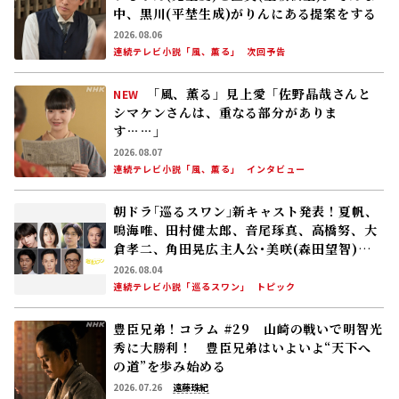
中、黒川(平埜生成)がりんにある提案をする
2026.08.06
連続テレビ小説「風、薫る」
次回予告
「風、薫る」見上愛「佐野晶哉さんと
NEW
シマケンさんは、重なる部分がありま
す……」
2026.08.07
連続テレビ小説「風、薫る」
インタビュー
朝ドラ｢巡るスワン｣新キャスト発表！夏帆、
鳴海唯、田村健太郎、音尾琢真、高橋努、大
倉孝二、角田晃広――主人公･美咲(森田望智)が
交流する警察署の人々 2027年度前期放送
2026.08.04
連続テレビ小説「巡るスワン」
トピック
豊臣兄弟！コラム #29 山崎の戦いで明智光
秀に大勝利！ 豊臣兄弟はいよいよ“天下へ
の道”を歩み始める
2026.07.26
遠藤珠紀