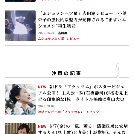
「ムショラン三ツ星」吉田潮レビュー 小池
栄子の庶民的な魅力が発揮される “まずいム
ショメシ”再生物語！
2026.05.26
吉田潮
ムショラン三ツ星
レビュー
注目の記事
朝ドラ「ブラッサム」ポスタービジュ
NEW
アル公開！ 主人公・珠(石橋静河)が桜を見上
げる印象的な1枚 タイトル映像は奥山大史監
督、語りは三條雅幸アナ 2026年度後期放
2026.08.07
送
連続テレビ小説「ブラッサム」
トピック
8/7(金)の「風、薫る」感染収束に安堵
NEW
するりん(見上愛)と直美(上坂樹里)。そんな