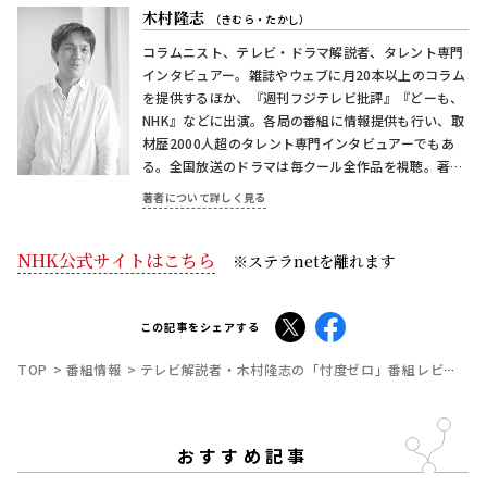
木村隆志
（きむら・たかし）
コラムニスト、テレビ・ドラマ解説者、タレント専門
インタビュアー。雑誌やウェブに月20本以上のコラム
を提供するほか、『週刊フジテレビ批評』『どーも、
NHK』などに出演。各局の番組に情報提供も行い、取
材歴2000人超のタレント専門インタビュアーでもあ
る。全国放送のドラマは毎クール全作品を視聴。著書
に『トップ・インタビュアーの「聴き技」84』など。
著者について詳しく見る
NHK公式サイトはこちら
※ステラnetを離れます
X
Facebook
この記事をシェアする
TOP
番組情報
テレビ解説者・木村隆志の「忖度ゼロ」番組レビュー
おすすめ記事