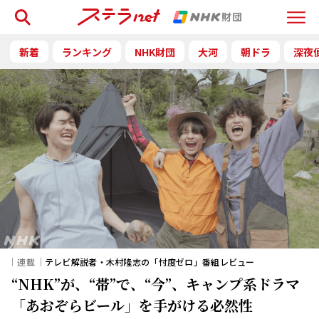
検索
Menu
新着
ランキング
NHK財団
大河
朝ドラ
深夜
｜連載｜
テレビ解説者・木村隆志の「忖度ゼロ」番組レビュー
“NHK”が、“帯”で、“今”、キャンプ系ドラマ
「あおぞらビール」を手がける必然性