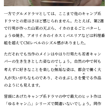
一方でグルメドラマとしては、ここまで他のキャンプ系
ドラマとの差はさほど感じられません。たとえば、第2週
で行男が作った山菜の天ぷら、イカのまるごとバターし
ょうゆ焼き、アオリイカのイカスミパエリアなどは料理番
組を超えてCMレベルのシズル感がありました。
ただそれでも当作のメインはやはり行男たち若者キャン
パーの生き生きとした姿なのでしょう。自然の中で何も
むく
考えずに好きなことを楽しむ
無垢
な姿は、都会で働く大
め
人が失いがちなものであり、そのまぶしさを
愛
でる作品
のようにも見えます。
冒頭にあげたキャンプ系ドラマの中で最大のヒット作は
「ゆるキャン△」シリーズで間違いないでしょう。同作