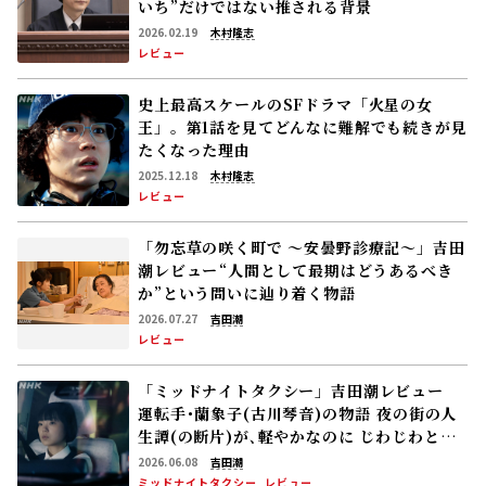
いち”だけではない推される背景
2026.02.19
木村隆志
レビュー
史上最高スケールのSFドラマ「火星の女
王」。第1話を見てどんなに難解でも続きが見
たくなった理由
2025.12.18
木村隆志
レビュー
「勿忘草の咲く町で 〜安曇野診療記〜」吉田
潮レビュー――“人間として最期はどうあるべき
か”という問いに辿り着く物語
2026.07.27
吉田潮
レビュー
「ミッドナイトタクシー」吉田潮レビュー
運転手･蘭象子(古川琴音)の物語―― 夜の街の人
生譚(の断片)が､軽やかなのに じわじわと心
に沁み込む
2026.06.08
吉田潮
ミッドナイトタクシー
レビュー