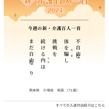
今週の新・介護百人一首
まだ自由なり
続ける
挑戦を
体を
不自由な
だま
騙
うち
内
し
は
熊本県 小場佐 昭吾 （71歳）
すべての入選作品紹介はこちら