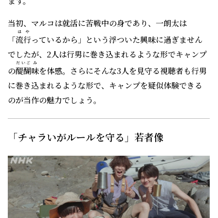
ます。
当初、マルコは就活に苦戦中の身であり、一朗太は
はや
「
流行
っているから」という浮ついた興味に過ぎません
でしたが、2人は行男に巻き込まれるような形でキャンプ
だいご
み
の
醍醐
味
を体感。さらにそんな3人を見守る視聴者も行男
に巻き込まれるような形で、キャンプを疑似体験できる
のが当作の魅力でしょう。
「チャラいがルールを守る」若者像