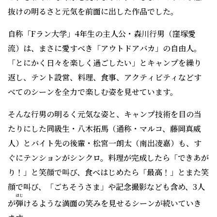
抜けの明るさと元気を前面に出した作品でした。
自称「Fラン大学」4年生の主人公・森川行男（窪塚愛
流）は、まさに愛すべき「アウトドアバカ」の自由人。
「とにかく日々を楽しく過ごしたい」とキャンプを繰り
返し、テント設営、料理、食事、アクティビティなどす
べてのシーンを全力で楽しむ姿を見せています。
そんな行男の明るく元気な姿と、キャンプ技術を目の当
たりにした同級生・八木拓馬（通称・マルコ、藤岡真威
人）とバイト先の後輩・松宮一朗太（南出凌嘉）も、す
ぐにテンションがシンクロ。料理が完成したら「できあが
り！」と笑顔で叫び、食べはじめたら「最高！」とまた笑
顔で叫び、「ごちそうさま」や記念撮影なども含め、3人
はじ
が
弾
けるような満面の笑みを見せるシーンが続いていき