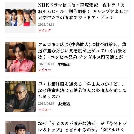
NHKドラマ初主演・窪塚愛流 夜ドラ「あ
おぞらビール」制作開始！ キャンプを楽しむ
大学生たちの青春アウトドア・ドラマ
2025.04.10
トピック
フェロモン店長(中島健人)に賛否両論も、放
送が進むたびに共感度が上がっていく背景と
は⁉――「コンビニ兄弟 テンダネス門司港こがね
村店」
2026.06.11
木村隆志
レビュー
早くも最終回を迎える「魯山人のかまど」。
なぜ藤竜也演じる傍若無人な魯山人を愛して
しまうのか
2026.04.16
木村隆志
レビュー
なぜ「テミスの不確かな法廷」が「今冬ドラ
マのトップ」と言われるのか。“ダブルけん