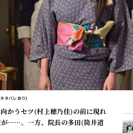
(ネタバレあり)
復へ向かうセツ(村上穂乃佳)の前に現れ
変が……。一方、院長の多田(筒井道