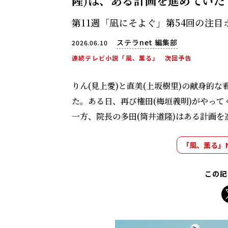
隆)は、ある計画を進めていた
第11週「凪にそよぐ」第54回の注目
ステラnet 編集部
2026.06.10
連続テレビ小説「風、薫る」
次回予告
りん(見上愛)と直美(上坂樹里)の献身的
た。ある日、再び権田(梅垣義明)がやっ
一方、院長の多田(筒井道隆)はある計画を
「風、薫る」
この記
X