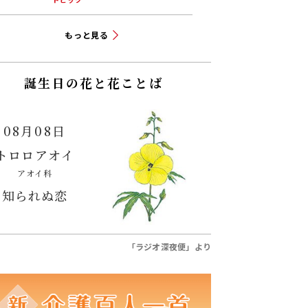
郷の岩国で、改めて深呼吸し
て幸せを感じています」26年
度後期放送
もっと見る
誕生日の花と花ことば
08月08日
トロロアオイ
アオイ科
知られぬ恋
「ラジオ深夜便」より