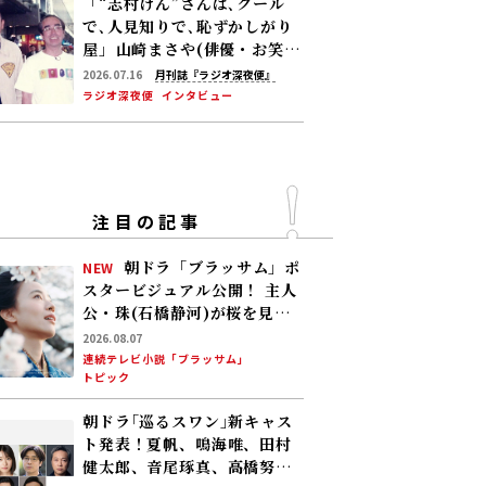
「“志村けん”さんは､クール
で､人見知りで､恥ずかしがり
屋」――山崎まさや(俳優・お笑い
芸人)が付き人として過ごした
2026.07.16
月刊誌『ラジオ深夜便』
5年の日々を語る
ラジオ深夜便
インタビュー
注目の記事
朝ドラ「ブラッサム」ポ
NEW
スタービジュアル公開！ 主人
公・珠(石橋静河)が桜を見上
げる印象的な1枚 タイトル映
2026.08.07
像は奥山大史監督、語りは三
連続テレビ小説「ブラッサム」
トピック
條雅幸アナ 2026年度後期放
送
朝ドラ｢巡るスワン｣新キャス
ト発表！夏帆、鳴海唯、田村
健太郎、音尾琢真、高橋努、