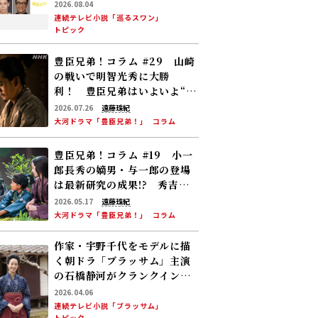
大倉孝二、角田晃広――主人公･美
2026.08.04
咲(森田望智)が交流する警察
連続テレビ小説「巡るスワン」
トピック
署の人々 2027年度前期放送
豊臣兄弟！コラム #29 山崎
の戦いで明智光秀に大勝
利！ 豊臣兄弟はいよいよ“天
下への道”を歩み始める
2026.07.26
遠藤珠紀
大河ドラマ「豊臣兄弟！」
コラム
豊臣兄弟！コラム #19 小一
郎長秀の嫡男・与一郎の登場
は最新研究の成果!? 秀吉は
柴田勝家と対立！
2026.05.17
遠藤珠紀
大河ドラマ「豊臣兄弟！」
コラム
作家・宇野千代をモデルに描
く朝ドラ「ブラッサム」主演
の石橋静河がクランクイン！
舞台地・山口県岩国市でロケ
2026.04.06
「宇野さんが生まれ育った故
連続テレビ小説「ブラッサム」
トピック