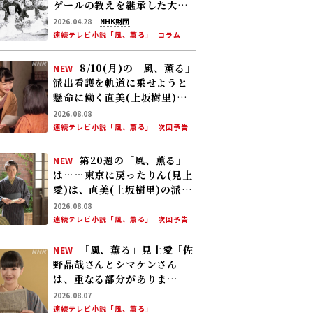
ゲールの教えを継承した大関
和と看護のこれから――明治から
2026.04.28
NHK財団
現代につながる道【後編】
連続テレビ小説「風、薫る」
コラム
8/10(月)の「風、薫る」
NEW
派出看護を軌道に乗せようと
懸命に働く直美(上坂樹里)。
そんな中、りん(見上愛)が新
2026.08.08
潟から帰ってくる
連続テレビ小説「風、薫る」
次回予告
第20週の「風、薫る」
NEW
は……東京に戻ったりん(見上
愛)は、直美(上坂樹里)の派出
看護婦会で働くことに。そん
2026.08.08
な中、直美は自分の理想とし
連続テレビ小説「風、薫る」
次回予告
た無償の看護を始める
「風、薫る」見上愛「佐
NEW
野晶哉さんとシマケンさん
は、重なる部分がありま
す……」
2026.08.07
連続テレビ小説「風、薫る」