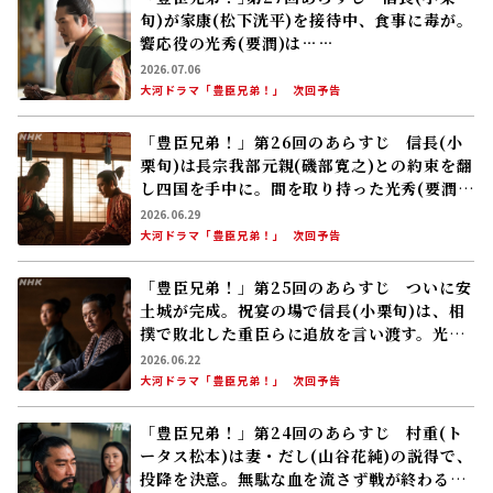
旬)が家康(松下洸平)を接待中、食事に毒が。
饗応役の光秀(要潤)は……
2026.07.06
大河ドラマ「豊臣兄弟！」
次回予告
「豊臣兄弟！」第26回のあらすじ 信長(小
栗旬)は長宗我部元親(磯部寛之)との約束を翻
し四国を手中に。間を取り持った光秀(要潤)
は苦境に陥る……
2026.06.29
大河ドラマ「豊臣兄弟！」
次回予告
「豊臣兄弟！」第25回のあらすじ ついに安
土城が完成。祝宴の場で信長(小栗旬)は、相
撲で敗北した重臣らに追放を言い渡す。光秀
(要潤)が語る真意とは――
2026.06.22
大河ドラマ「豊臣兄弟！」
次回予告
「豊臣兄弟！」第24回のあらすじ 村重(ト
ータス松本)は妻・だし(山谷花純)の説得で、
投降を決意。無駄な血を流さず戦が終わると