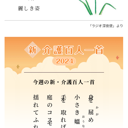
麗しき姿
「ラジオ深夜便」より
今週の新・介護百人一首
揺れてふれあう
庭のコスモス
手を取れば
小さき
身を
かが
屈
おうな
め
媼