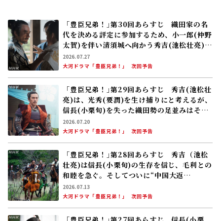
「豊臣兄弟！｣第30回あらすじ 織田家の名
代を決める評定に参加するため、小一郎(仲野
太賀)を伴い清須城へ向かう秀吉(池松壮亮)。
評定の前夜、秀吉は勝家(山口馬木也)ら重臣
2026.07.27
を呼び集め……
大河ドラマ「豊臣兄弟！」
次回予告
「豊臣兄弟！｣第29回あらすじ 秀吉(池松壮
亮)は、光秀(要潤)を生け捕りにと考えるが、
信長(小栗旬)を失った織田勢の足並みはそろ
わず――
2026.07.20
大河ドラマ「豊臣兄弟！」
次回予告
「豊臣兄弟！｣第28回あらすじ 秀吉（池松
壮亮)は信長(小栗旬)の生存を信じ、毛利との
和睦を急ぐ。そしてついに“中国大返
し”が……
2026.07.13
大河ドラマ「豊臣兄弟！」
次回予告
「豊臣兄弟！｣第27回あらすじ 信長(小栗