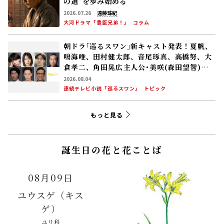
の道”を歩み始める
2026.07.26
遠藤珠紀
大河ドラマ「豊臣兄弟！」
コラム
朝ドラ｢巡るスワン｣新キャスト発表！夏帆、
鳴海唯、田村健太郎、音尾琢真、高橋努、大
倉孝二、角田晃広――主人公･美咲(森田望智)が
交流する警察署の人々 2027年度前期放送
2026.08.04
連続テレビ小説「巡るスワン」
トピック
もっと見る
誕生日の花と花ことば
08月09日
ユウスゲ（キス
ゲ）
ユリ科