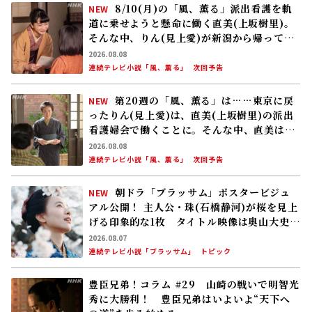
8/10(月)の「風、薫る」派出看護を軌
NEW
道に乗せようと懸命に働く直美(上坂樹里)。
そんな中、りん(見上愛)が新潟から帰ってく
る
2026.08.08
連続テレビ小説「風、薫る」
次回予告
第20週の「風、薫る」は……東京に戻
NEW
ったりん(見上愛)は、直美(上坂樹里)の派出
看護婦会で働くことに。そんな中、直美は自
分の理想とした無償の看護を始める
2026.08.08
連続テレビ小説「風、薫る」
次回予告
朝ドラ「ブラッサム」ポスタービジュ
NEW
アル公開！ 主人公・珠(石橋静河)が桜を見上
げる印象的な1枚 タイトル映像は奥山大史監
督、語りは三條雅幸アナ 2026年度後期放
2026.08.07
送
連続テレビ小説「ブラッサム」
トピック
豊臣兄弟！コラム #29 山崎の戦いで明智光
秀に大勝利！ 豊臣兄弟はいよいよ“天下へ