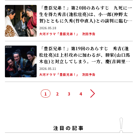
「豊臣兄弟！」第20回のあらすじ 九死に一
生を得た秀吉(池松壮亮)は、小一郎(仲野太
賀)とともに久秀(竹中直人)との談判に臨む
が……
2026.05.18
大河ドラマ「豊臣兄弟！」
次回予告
「豊臣兄弟！」第19回のあらすじ 秀吉(池
松壮亮)は上杉攻めに加わるが、勝家(山口馬
木也)と対立してしまう。一方、慶(吉岡里帆)
に他国の武将と内通しているという疑いがか
2026.05.11
かる
大河ドラマ「豊臣兄弟！」
次回予告
1
2
3
4
次へ
注目の記事