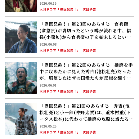
思われたやさき、驚きの事態が！
2026.06.15
大河ドラマ「豊臣兄弟！」
次回予告
「豊臣兄弟！」第23回のあらすじ 官兵衛
(倉悠貴)が裏切ったという噂が流れる中、信
長(小栗旬)から官兵衛の子を始末しろという
命令が。差配を任された半兵衛(菅田将暉)
2026.06.08
は……
大河ドラマ「豊臣兄弟！」
次回予告
「豊臣兄弟！」第22回のあらすじ 播磨を手
中に収めたかに見えた秀吉(池松壮亮)だった
が、服属したはずの国衆たちが反旗を翻す。
折悪く半兵衛(菅田将暉)の体調が悪化し
2026.06.01
て……
大河ドラマ「豊臣兄弟！」
次回予告
「豊臣兄弟！」第21回のあらすじ 秀吉(池
松壮亮)と小一郎(仲野太賀)は、荒木村重(ト
ータス松本)に代わって播磨の攻略に当たる。
難しい任務と思われたが……
2026.05.25
大河ドラマ「豊臣兄弟！」
次回予告