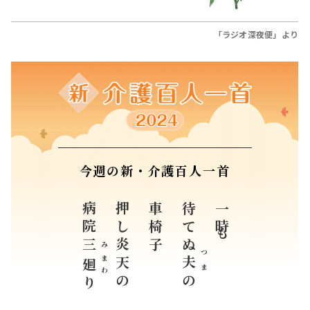
今週の新・介護百人一首
病院
押し炎天の
車椅子
待てぬ
一時も
三
み
つま
まわ
夫
廻
の
り
千葉県 江崎 慶子 （76歳）
すべての入選作品紹介はこちら