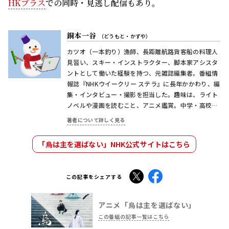
ントとして働いた経験を持つ、元雑誌編集者。番組情
報誌『NHKウイークリー ステラ』に長年かかわり、編
集・インタビュー・撮影を担当した。趣味は、ライト
ノベルや漫画を読むこと、アニメ鑑賞。中学・高校時
代は吹奏楽部のアルトサックス吹きで、スマホの中に
著者について詳しく見る
はアニソンがいっぱい。
「烏は主を選ばない」NHK公式サイトはこちら
X
Facebook
この記事をシェアする
アニメ「烏は主を選ばない」
この番組の記事一覧はこちら
TOP
番組情報
おすすめ記事