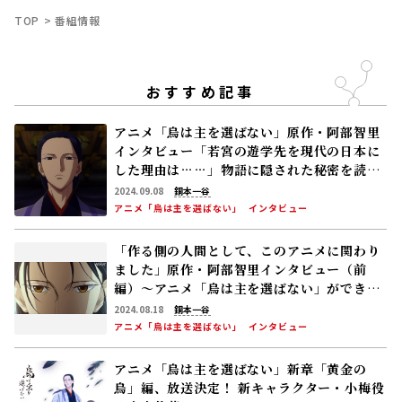
アニメ「烏は主を選ばない」原作・阿部智里
インタビュー「若宮の遊学先を現代の日本に
した理由は……」物語に隠された秘密を読み
解く
2024.09.08
銅本一谷
アニメ「烏は主を選ばない」
インタビュー
「作る側の人間として、このアニメに関わり
ました」原作・阿部智里インタビュー（前
編）～アニメ「烏は主を選ばない」ができる
まで
2024.08.18
銅本一谷
アニメ「烏は主を選ばない」
インタビュー
アニメ「烏は主を選ばない」新章「黄金の
烏」編、放送決定！ 新キャラクター・小梅役
は宮本侑芽
2024.07.05
アニメ「烏は主を選ばない」
トピック
アニメ「烏は主を選ばない」、后選びのバト
ルが佳境に！ 四家四姫インタビュー・前編