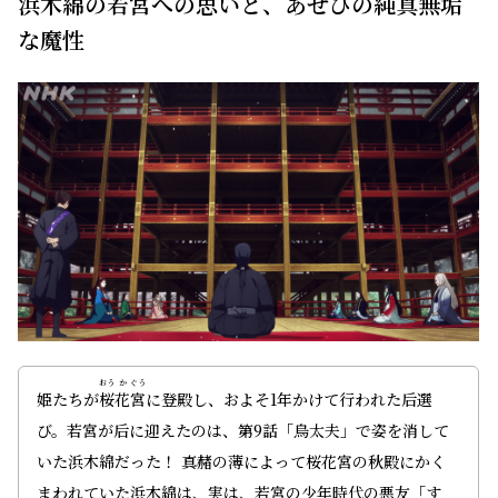
浜木綿の若宮への思いと、あせびの純真無垢
な魔性
おう
か
ぐう
姫たちが
桜
花
宮
に登殿し、およそ1年かけて行われた后選
び。若宮が后に迎えたのは、第9話「烏太夫」で姿を消して
いた浜木綿だった！ 真赭の薄によって桜花宮の秋殿にかく
まわれていた浜木綿は、実は、若宮の少年時代の悪友「す