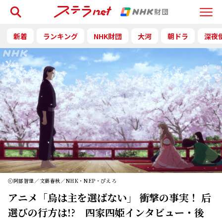
検索
Menu
新着
ランキング
NHK財団
大河
朝ドラ
深夜
ⓒ阿部智里／文藝春秋／NHK・NEP・ぴえろ
アニメ「烏は主を選ばない」 衝撃の事実！ 后
選びの行方は!? 四家四姫インタビュー・後