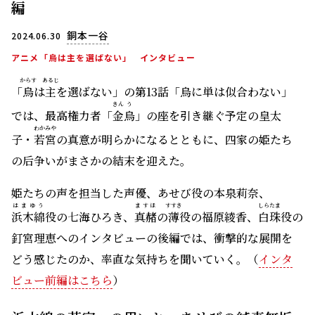
編
銅本一谷
2024.06.30
アニメ「烏は主を選ばない」
インタビュー
からす
あるじ
「
烏
は
主
を選ばない」の第13話「烏に単は似合わない」
きん
う
では、最高権力者「
金
烏
」の座を引き継ぐ予定の皇太
わかみや
子・
若宮
の真意が明らかになるとともに、四家の姫たち
の后争いがまさかの結末を迎えた。
姫たちの声を担当した声優、あせび役の本泉莉奈、
はまゆう
ますほ
すすき
しらたま
浜木綿
役の七海ひろき、
真赭
の
薄
役の福原綾香、
白珠
役の
釘宮理恵へのインタビューの後編では、衝撃的な展開を
どう感じたのか、率直な気持ちを聞いていく。（
インタ
ビュー前編はこちら
）