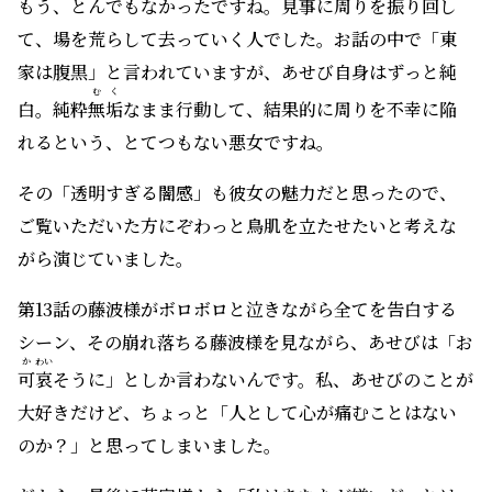
もう、とんでもなかったですね。見事に周りを振り回し
て、場を荒らして去っていく人でした。お話の中で「東
家は腹黒」と言われていますが、あせび自身はずっと純
むく
白。純粋
無垢
なまま行動して、結果的に周りを不幸に陥
れるという、とてつもない悪女ですね。
その「透明すぎる闇感」も彼女の魅力だと思ったので、
ご覧いただいた方にぞわっと鳥肌を立たせたいと考えな
がら演じていました。
第13話の藤波様がボロボロと泣きながら全てを告白する
シーン、その崩れ落ちる藤波様を見ながら、あせびは「お
か
わい
可
哀
そうに」としか言わないんです。私、あせびのことが
大好きだけど、ちょっと「人として心が痛むことはない
のか？」と思ってしまいました。