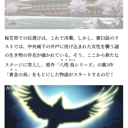
ストでは、中央城下の井戸に投げ込まれた女性を襲う謎
の生き物の存在が描かれている。そう、ここから新たな
やた
がらす
ステージに突入し、原作「
八咫
烏
シリーズ」の第3作
きん
「
黄金
の烏」をもとにした物語がスタートするのだ！
改めて思い出してほしい。第1話「場違いな姫君」の冒頭
がけ
むつみ