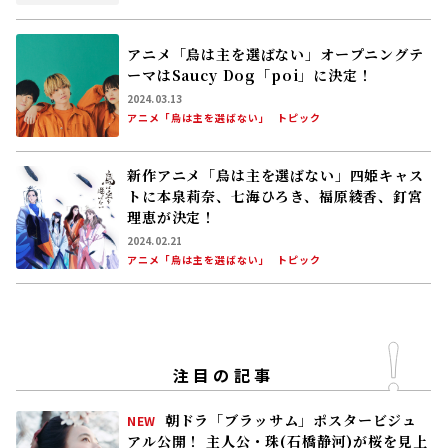
新作アニメ「烏は主を選ばない」四姫キャス
トに本泉莉奈、七海ひろき、福原綾香、釘宮
理恵が決定！
2024.02.21
アニメ「烏は主を選ばない」
トピック
注目の記事
朝ドラ「ブラッサム」ポスタービジュ
NEW
アル公開！ 主人公・珠(石橋静河)が桜を見上
げる印象的な1枚 タイトル映像は奥山大史監
督、語りは三條雅幸アナ 2026年度後期放
2026.08.07
送
連続テレビ小説「ブラッサム」
トピック
「風、薫る」見上愛「佐野晶哉さんと
NEW
シマケンさんは、重なる部分がありま