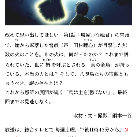
で、
崖
から転落した雪哉（声：田村
睦心
）が目撃した無
数の火のことを。あの火は、何だったのか？ これまで語
わざわい
まこと
られていた、世に
禍
を呼ぶとされる「
真
の金烏」が持っ
ている、本当の力とは？ そして、八咫烏たちの宿敵とも
言うべき、謎の存在とは？
これから怒涛の展開が続く「烏は主を選ばない」、最終
回までお見逃しなく。
取材・文・撮影／銅本一谷
放送は、総合テレビで 毎週土曜、午後11時45分から。
N
HKプラス
での同時・見逃し配信もあり。
銅本一谷
（どうもと・かずや）
カツオ（一本釣り）漁師、長距離航路貨客船の料理人
見習い、スキー・インストラクター、脚本家アシスタ