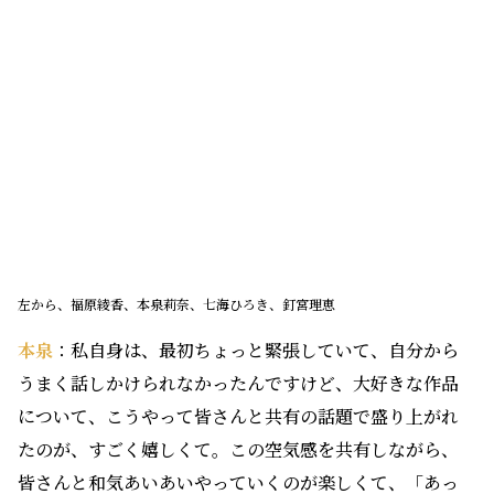
左から、福原綾香、本泉莉奈、七海ひろき、釘宮理恵
本泉
：私自身は、最初ちょっと緊張していて、自分から
うまく話しかけられなかったんですけど、大好きな作品
について、こうやって皆さんと共有の話題で盛り上がれ
たのが、すごく嬉しくて。この空気感を共有しながら、
皆さんと和気あいあいやっていくのが楽しくて、「あっ
たかい現場だな」って常に思ってました。
七海
：私は本泉さん、福原さん、釘宮さんと、この現場
が「初めまして」で、いま思うと、ご本人の人となりと
いうよりも、演じている役として見てしまうところもあ