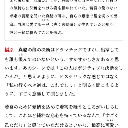
の気持ちに決着をつける姿も描かれていた。若宮の愛のない
求婚の言葉を聞いた真赭の薄は、自らの意志で髪を切って出
かず
み
家。白珠は愛する
一
巳
（声：宮崎遊）が生きていたと知り、
彼と一緒に暮らすことを選ぶ。
福原
：真赭の薄の決断はドラマチックですが、出家して
うら
も誰も
恨
んではいないという、すがすがしさがあると思
います。あのシーンでは「この人はポジティブな決断をし
たんだ」と思えるように、ヒステリックな感じではなく
「私の行くべき道は、これでしょ」と明るく聞こえるよ
うに、すごく意識して演じました。
若宮のために愛情を込めて着物を縫うところがいじらし
くて、これほど純粋な恋心を持っているなんて「すごく
か
わい
乙女だな」と感じていただけるといいな、最高に
可
愛
い