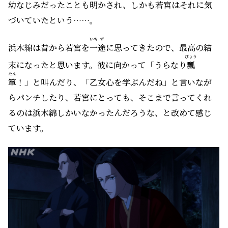
幼なじみだったことも明かされ、しかも若宮はそれに気
づいていたという……。
いち
ず
浜木綿は昔から若宮を
一
途
に思ってきたので、最高の結
びょう
末になったと思います。彼に向かって「うらなり
瓢
たん
箪
！」と叫んだり、「乙女心を学ぶんだね」と言いなが
らパンチしたり、若宮にとっても、そこまで言ってくれ
るのは浜木綿しかいなかったんだろうな、と改めて感じ
ています。