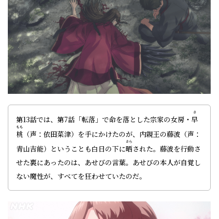
さ
第13話では、第7話「転落」で命を落とした宗家の女房・
早
もも
桃
（声：依田菜津）を手にかけたのが、内親王の藤波（声：
さら
青山吉能）ということも白日の下に
晒
された。藤波を行動さ
せた裏にあったのは、あせびの言葉。あせびの本人が自覚し
ない魔性が、すべてを狂わせていたのだ。