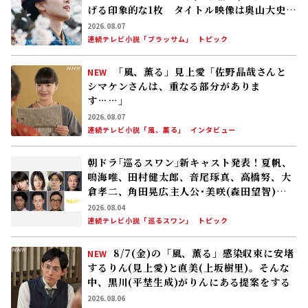
す……」
2026.08.07
連続テレビ小説「風、薫る」
インタビュー
朝ドラ｢巡るスワン｣新キャスト発表！夏帆、
鳴海唯、田村健太郎、音尾琢真、高橋努、大
倉孝二、角田晃広――主人公･美咲(森田望智)が
交流する警察署の人々 2027年度前期放送
2026.08.04
連続テレビ小説「巡るスワン」
トピック
8/7(金)の「風、薫る」感染収束に安堵
NEW
するりん(見上愛)と直美(上坂樹里)。そんな
中、黒川(平埜生成)がりんにある提案をする
2026.08.06
連続テレビ小説「風、薫る」
次回予告
豊臣兄弟！コラム #29 山崎の戦いで明智光
秀に大勝利！ 豊臣兄弟はいよいよ“天下へ
の道”を歩み始める
2026.07.26
遠藤珠紀
大河ドラマ「豊臣兄弟！」
コラム