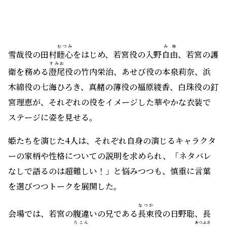
姫たちを演じた4人は、それぞれ自身の演じるキャラクタ
ーの家柄や性格についての説明を求められ、「ネタバレ
なしで語るのは超難しい！」と悩みつつも、慎重に言葉
を選びつつトークを展開した。
なつか
会場では、若宮の腹違いの兄である
長束
役の日野聡、長
ろこん
あつふさ
束の護衛を務める
路近
役の白熊寛嗣、長束の側近・
敦房
役の河西健吾からのビデオメッセージも紹介。
続いて行われたクイズコーナーの中で、第1話の冒頭、作
品の世界観を伝える長めのナレーションと毎回の次回予
告の語りを務めているのが、「映像の世紀」シリーズなど
のナレーションで知られる山根基世（元ＮＨＫアナウン
サー）だという情報が明らかにされた。