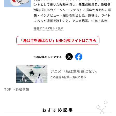
おすすめ記事
アニメ「烏は主を選ばない」原作・阿部智里
インタビュー「若宮の遊学先を現代の日本に
した理由は……」物語に隠された秘密を読み
解く
2024.09.08
銅本一谷
アニメ「烏は主を選ばない」
インタビュー
「作る側の人間として、このアニメに関わり
ました」原作・阿部智里インタビュー（前
編）～アニメ「烏は主を選ばない」ができる
まで
2024.08.18
銅本一谷
アニメ「烏は主を選ばない」
インタビュー
アニメ「烏は主を選ばない」新章「黄金の
烏」編、放送決定！ 新キャラクター・小梅役
は宮本侑芽
2024.07.05
アニメ「烏は主を選ばない」
トピック