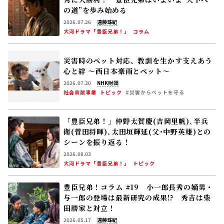
田勝家と対立！
2026.05.17
遠藤珠紀
大河ドラマ「豊臣兄弟！」
コラム
もっと見る
誕生日の花と花ことば
08月07日
カノコユリ
ユリ科
富と誇り / 威厳
「ラジオ深夜便」より