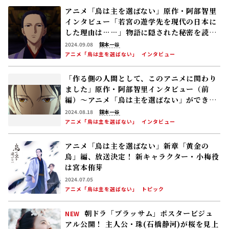
朝ドラ「ブラッサム」ポスタービジュ
NEW
アル公開！ 主人公・珠(石橋静河)が桜を見上
げる印象的な1枚 タイトル映像は奥山大史監
督、語りは三條雅幸アナ 2026年度後期放
2026.08.07
送
連続テレビ小説「ブラッサム」
トピック
「風、薫る」見上愛「佐野晶哉さんと
NEW
シマケンさんは、重なる部分がありま
す……」
2026.08.07
連続テレビ小説「風、薫る」
インタビュー
8/7(金)の「風、薫る」感染収束に安堵
NEW
するりん(見上愛)と直美(上坂樹里)。そんな
中、黒川(平埜生成)がりんにある提案をする
2026.08.06
連続テレビ小説「風、薫る」
次回予告
皆川猿時・連ドラ初主演！ 夜ドラ｢ろんりね
す♪ろんりねす｣制作開始 木南晴夏、窪塚
愛流、岸本加世子が共演――孤独なおじさんが､