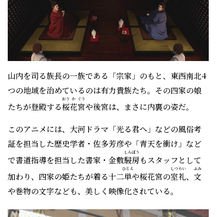
山内を司る族長の一族である「宗家」のもと、東西南北4
つの地域を治めているのは有力貴族たち。その四家の娘
おう
か
ぐう
たちが登殿する
桜
花
宮
や後宮は、まさに内裏の姿だ。
このアニメには、大河ドラマ「光る君へ」などの風俗考
証を担当した歴史学者・佐多芳彦や「青天を衝け」など
しんぼう
で書道指導を担当した書家・金敷
駸房
もスタッフとして
ひとえ
しつらい
ふみ
加わり、四家の姫たちが着る十二
単
や桜花宮の
室礼
、
文
や巻物の文字なども、美しく映像化されている。