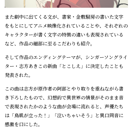
この曲は志方が原作者の阿部とやり取りを重ねながら書
き下ろしたもので、幻想的で異世界の情景がそのまま音
で表現されたかのような曲が会場に流れると、声優たち
は「鳥肌が立った！」「泣いちゃいそう」と異口同音に
感激を口にした。
最後に、原作者の阿部智里から届いたメッセージを田村が
代読する。
「アニメ『烏は主を選ばない』の原作は、小説です。毎度
申し上げていることですが、私は、読書体験によって構
築された読者さんの解釈、それぞれのイメージに、間違
いなど存在しないと考えています。
文字を読んで思い浮かべたイメージ、装画からインスピレ
ーションを得たイメージ、コミカライズから創り上げられ
たイメージ、その全てが正解であり、同じくらい尊いもの