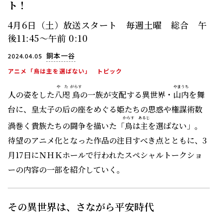
ト！
4月6日（土）放送スタート 毎週土曜 総合 午
後11:45～午前 0:10
銅本一谷
2024.04.05
アニメ「烏は主を選ばない」
トピック
やた
がらす
やまうち
人の姿をした
八咫
烏
の一族が支配する異世界・
山内
を舞
台に、皇太子の后の座をめぐる姫たちの思惑や権謀術数
からす
あるじ
渦巻く貴族たちの闘争を描いた「
烏
は
主
を選ばない」。
待望のアニメ化となった作品の注目すべき点とともに、3
月17日にＮＨＫホールで行われたスペシャルトークショ
ーの内容の一部を紹介していく。
その異世界は、さながら平安時代