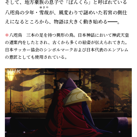
そして、地方豪族の息子で「ぼんくら」と呼ばれている
ゆきや
八咫烏の少年・
雪哉
が、風変わりで謎めいた若宮の側仕
えになるところから、物語は大きく動き始める━━。
＊
八咫烏 三本の足を持つ異形の鳥。日本神話において神武天皇
の道案内をしたとされ、古くから多くの絵姿が伝えられてきた。
日本サッカー協会のシンボルマークおよび日本代表のエンブレム
の意匠としても使用されている。