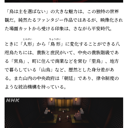
「烏は主を選ばない」の大きな魅力は、この独特の世界
観だ。純然たるファンタジー作品ではあるが、映像化され
た場面カットから受ける印象は、さながら平安時代。
じんけい
ちょう
けい
ときに「
人形
」から「
鳥
形
」に変化することができる八
咫烏たちには、貴族と庶民がいて、中央の貴族階級であ
る「宮烏」、町に住んで商業などを営む「里烏」、地方
で暮らしている「山烏」など、歴然とした身分差があ
る。また山内の中央政府は「朝廷」であり、律令制度の
ような統治機構を持っている。