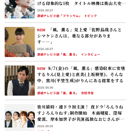
人生でやり残したことに向き合う
2026.08.05
トピック
8/6(木)の「風、薫る」りん(見上愛)、直美
(上坂樹里)、黒川(平埜生成)らの奮闘に、村
人たちも理解を示し始める。しかし、アサ(美
山加恋)の容体はなかなか改善せず……
2026.08.05
連続テレビ小説「風、薫る」
次回予告
注目の記事
朝ドラ｢巡るスワン｣新キャスト発表！夏帆、
鳴海唯、田村健太郎、音尾琢真、高橋努、大
倉孝二、角田晃広――主人公･美咲(森田望智)が
交流する警察署の人々 2027年度前期放送
2026.08.04
連続テレビ小説「巡るスワン」
トピック