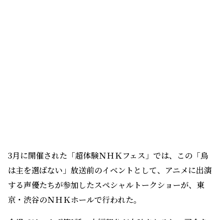
3月に開催された「超体験ＮＨＫフェス」では、この「烏
は主を選ばない」放送前のイベントとして、アニメに出演
する声優たちが参加したスペシャルトークショーが、東
京・渋谷のＮＨＫホールで行われた。
会場では、まず第1話の本編部分が上映されると、司会を
務める浅田春奈アナウンサーが、キャラクターの声を担
当するキャストたちを紹介。