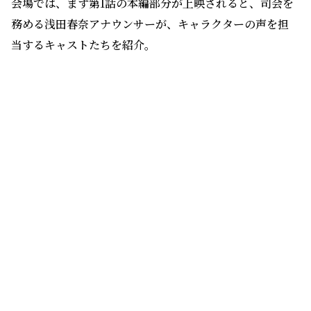
むつみ
みゆ
雪哉役の田村
睦心
をはじめ、若宮役の入野
自由
、若宮の護
すみお
衛を務める
澄尾
役の竹内栄治、あせび役の本泉莉奈、浜
木綿役の七海ひろき、真赭の薄役の福原綾香、白珠役の釘
宮理恵が、それぞれの役をイメージした華やかな衣装で
ステージに姿を見せる。