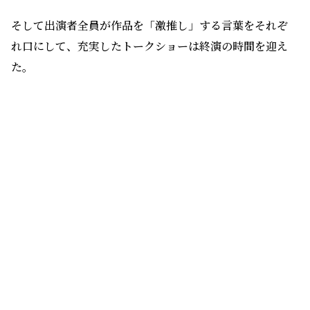
大河ドラマ「光る君へ」が話題を集め、平安時代の貴族の
営みや風俗が注目されている中で放送が始まる「烏は主
を選ばない」。和風大河ファンタジーの魅力が満載の作品
を、ぜひ楽しんでほしい。
放送は、総合テレビで4月6日（土曜）から毎週土曜日、
午後11時45分から。ＮＨＫプラスでの同時・見逃し配信
もあり。
銅本一谷
（どうもと・かずや）