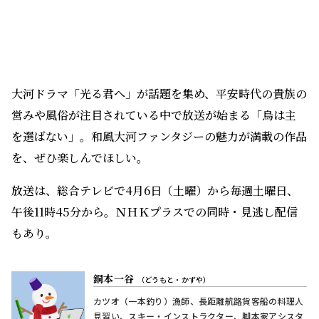
カツオ（一本釣り）漁師、長距離航路貨客船の料理人
見習い、スキー・インストラクター、脚本家アシスタ
ントとして働いた経験を持つ、元雑誌編集者。番組情
報誌『NHKウイークリー ステラ』に長年かかわり、編
集・インタビュー・撮影を担当した。趣味は、ライト
ノベルや漫画を読むこと、アニメ鑑賞。中学・高校時
代は吹奏楽部のアルトサックス吹きで、スマホの中に
著者について詳しく見る
はアニソンがいっぱい。
「烏は主を選ばない」NHK公式サイトはこちら
X
Facebook
この記事をシェアする
アニメ「烏は主を選ばない」
この番組の記事一覧はこちら
TOP
番組情報