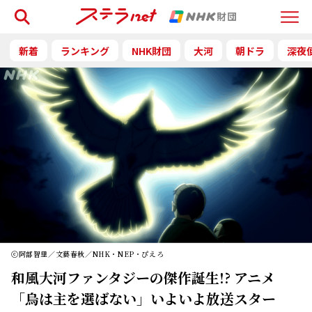
検索
Menu
新着
ランキング
NHK財団
大河
朝ドラ
深夜
ⓒ阿部智里／文藝春秋／NHK・NEP・ぴえろ
和風大河ファンタジーの傑作誕生!? アニメ
「烏は主を選ばない」いよいよ放送スター