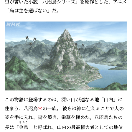
里が書いた小説「八咫烏シリーズ」を原作とした、アニメ
「烏は主を選ばない」だ。
この物語に登場するのは、深い山が連なる地「山内」に
住まう、八咫烏
＊
の一族。 彼らは神に仕えることで人の
姿を手に入れ、街を築き、栄華を極めた。八咫烏たちの
きんう
長は「
金烏
」と呼ばれ、山内の最高権力者としての地位