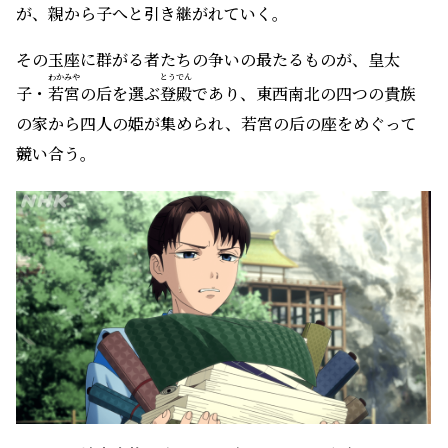
が、親から子へと引き継がれていく。
その玉座に群がる者たちの争いの最たるものが、皇太
わかみや
とうでん
子・
若宮
の后を選ぶ
登殿
であり、東西南北の四つの貴族
の家から四人の姫が集められ、若宮の后の座をめぐって
競い合う。