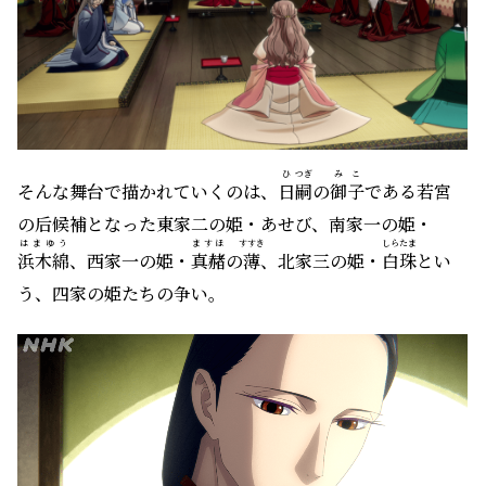
ひ
つぎ
みこ
そんな舞台で描かれていくのは、
日
嗣
の
御子
である若宮
の后候補となった東家二の姫・あせび、南家一の姫・
はまゆう
ますほ
すすき
しらたま
浜木綿
、西家一の姫・
真赭
の
薄
、北家三の姫・
白珠
とい
う、四家の姫たちの争い。