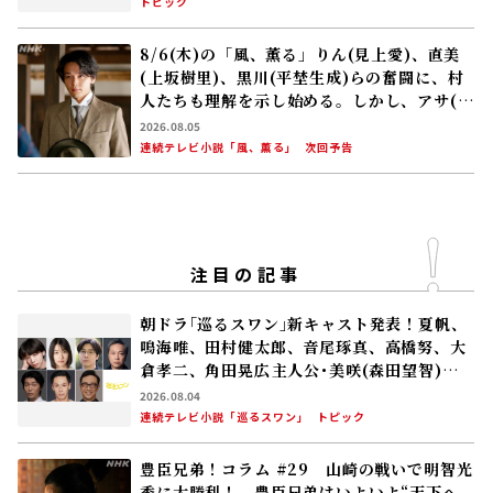
豊臣兄弟！コラム #29 山崎の戦いで明智光
秀に大勝利！ 豊臣兄弟はいよいよ“天下へ
の道”を歩み始める
2026.07.26
遠藤珠紀
大河ドラマ「豊臣兄弟！」
コラム
災害時のペット対応、教訓を生かす――支えあう
心と絆 〜西日本豪雨とペット〜
2026.07.30
NHK財団
社会貢献事業
トピック
#災害からペットを守る
「豊臣兄弟！」仲野太賀――慶(吉岡里帆)､半兵
衛(菅田将暉)､太田垣輝延(父･中野英雄)との
シーンを振り返る！
2026.08.03
大河ドラマ「豊臣兄弟！」
トピック
豊臣兄弟！コラム #19 小一郎長秀の嫡男・
与一郎の登場は最新研究の成果!? 秀吉は柴