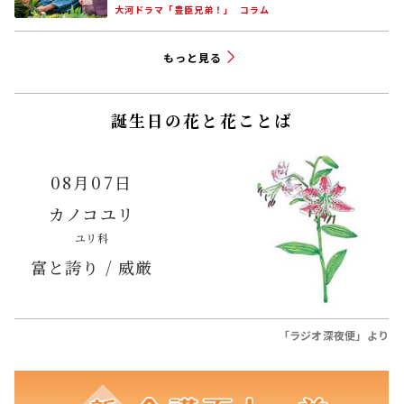
今週の新・介護百人一首
女です
祖母は九十五才の
胸隠す
聴診器あてられ
老医師に