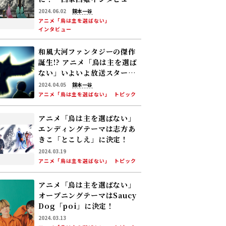
ー・前編
2024.06.02
銅本一谷
アニメ「烏は主を選ばない」
インタビュー
和風大河ファンタジーの傑作
誕生!? アニメ「烏は主を選ば
ない」いよいよ放送スター
ト！
2024.04.05
銅本一谷
アニメ「烏は主を選ばない」
トピック
アニメ「烏は主を選ばない」
エンディングテーマは志方あ
きこ「とこしえ」に決定！
2024.03.19
アニメ「烏は主を選ばない」
トピック
アニメ「烏は主を選ばない」
オープニングテーマはSaucy
Dog「poi」に決定！
2024.03.13