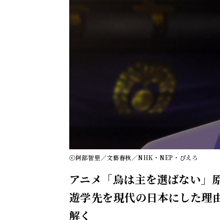
ⓒ阿部智里／文藝春秋／NHK・NEP・ぴえろ
アニメ「烏は主を選ばない」
遊学先を現代の日本にした理
解く