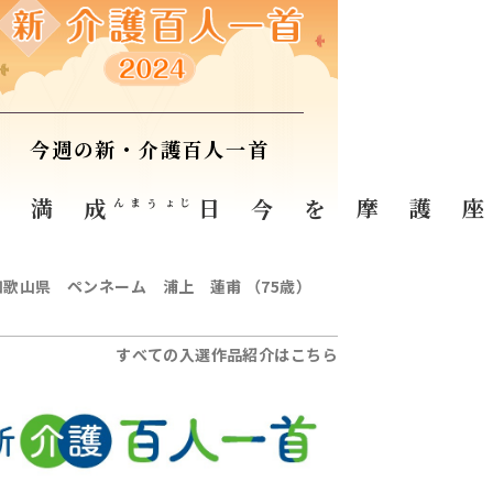
今週の新・介護百人一首
す
成満
じょうまん
今日
一万座護摩を
和歌山県 ペンネーム 浦上 蓮甫 （75歳）
すべての入選作品紹介はこちら