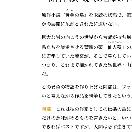
き
ん
原作小説『
黄
金
の烏』を未読の状態で、第
かの展開に呆然とされたに違いない。
巨大な岩の向こうの世界から雪哉が持ち帰
せん
にん
がい
烏たちを暴走させる禁断の薬「
仙
人
蓋
」の
に遊学していた若宮が、そこで暮らしてい
つまり、これまで描かれてきた異世界・山
だ。
この異色の物語を作り上げた阿部は、ファ
いと考えながら作品を執筆してきたとい
阿部
これは私の作家としての信条の話に
だけの意味があるものを書きたいと、いつ
できればベストですが、人間は必ず生きて