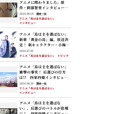
アニメに関わりました」原
作・阿部智里インタビュー
（前編）～アニメ「烏は主を
2024.08.18
銅本一谷
選ばない」ができるまで
アニメ「烏は主を選ばない」
インタビュー
アニメ「烏は主を選ばない」
新章「黄金の烏」編、放送決
定！ 新キャラクター・小梅役
は宮本侑芽
2024.07.05
アニメ「烏は主を選ばない」
トピック
アニメ「烏は主を選ばない」
衝撃の事実！ 后選びの行方
は!? 四家四姫インタビュ
ー・後編
2024.06.30
銅本一谷
アニメ「烏は主を選ばない」
インタビュー
アニメ「烏は主を選ばな
い」、后選びのバトルが佳境
に！ 四家四姫インタビュ