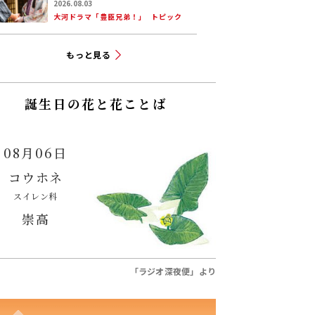
ーンを振り返る！
2026.08.03
大河ドラマ「豊臣兄弟！」
トピック
もっと見る
誕生日の花と花ことば
08月06日
コウホネ
スイレン科
崇高
「ラジオ深夜便」より