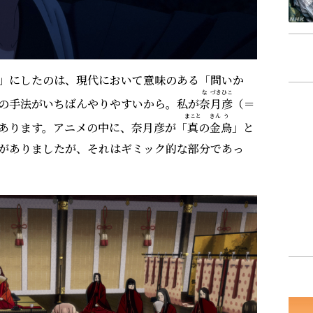
」にしたのは、現代において意味のある「問いか
な
づき
ひこ
の手法がいちばんやりやすいから。私が
奈
月
彦
（＝
まこと
きん
う
あります。アニメの中に、奈月彦が「
真
の
金
烏
」と
がありましたが、それはギミック的な部分であっ