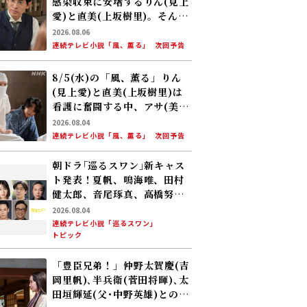
感染収束に安堵するりん(見上
愛)と直美(上坂樹里)。そんな
中、黒川(平埜生成)がりんに
2026.08.06
ある提案をする
連続テレビ小説「風、薫る」
次回予告
8/5(水)の「風、薫る」りん
(見上愛)と直美(上坂樹里)は
看護に奮闘する中、アサ(美山
加恋)の夫・太助(板橋駿谷)が
2026.08.04
避病院にやってくる
連続テレビ小説「風、薫る」
次回予告
朝ドラ｢巡るスワン｣新キャス
ト発表！夏帆、鳴海唯、田村
健太郎、音尾琢真、高橋努、
大倉孝二、角田晃広――主人公･美
2026.08.04
咲(森田望智)が交流する警察
連続テレビ小説「巡るスワン」
トピック
署の人々 2027年度前期放送
「豊臣兄弟！」仲野太賀――慶(吉
岡里帆)､半兵衛(菅田将暉)､太
田垣輝延(父･中野英雄)とのシ