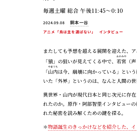
毎週土曜 総合 午後11:45～0:10
銅本一谷
2024.09.08
アニメ「烏は主を選ばない」
インタビュー
またしても予想を超える展開を迎えた、ア
わかみや
「猿」の狙いが見えてくる中で、
若宮
（声
やま
うち
「
山
内
は今、崩壊に向かっている」という
いた「外界」というのは、なんと人間の
異世界・山内が現代日本と同じ次元に存在
れたのか。原作・阿部智里インタビューの
れた秘密を読み解くための鍵を探る。
＊
物語誕生のきっかけなどを紹介した、イ