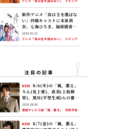
アニメ「烏は主を選ばない」
トピック
新作アニメ「烏は主を選ばな
い」四姫キャストに本泉莉
奈、七海ひろき、福原綾香、
釘宮理恵が決定！
2024.02.21
アニメ「烏は主を選ばない」
トピック
注目の記事
8/6(木)の「風、薫る」
NEW
りん(見上愛)、直美(上坂樹
里)、黒川(平埜生成)らの奮闘
に、村人たちも理解を示し始
2026.08.05
める。しかし、アサ(美山加
連続テレビ小説「風、薫る」
次回予告
恋)の容体はなかなか改善せ
ず……
8/7(金)の「風、薫る」
NEW