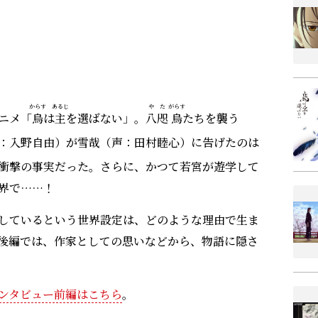
からす
あるじ
や
た
がらす
ニメ「
烏
は
主
を選ばない」。
八
咫
烏
たちを襲う
：入野自由）が雪哉（声：田村睦心）に告げたのは
衝撃の事実だった。さらに、かつて若宮が遊学して
世界で……！
しているという世界設定は、どのような理由で生ま
後編では、作家としての思いなどから、物語に隠さ
ンタビュー前編はこちら
。