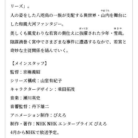
リーズ」。
やまうち
人の姿をした八咫烏の一族が支配する異世界・
山内
を舞台に
した和風大河ファンタジー。
ばってき
ゆきや
美しくも風変わりな若宮の側仕えに
抜擢
された少年・
雪哉
。
陰謀渦巻く宮中でさまざまな事件に遭遇するなかで、若宮と
奇妙な主従関係を結んでいく。
【メインスタッフ】
監督：京極義昭
シリーズ構成：山室有紀子
キャラクターデザイン：乘田拓茂
音楽：瀬川英史
音響監督：丹下雄二
アニメーション制作：ぴえろ
制作・著作：NHK NHK エンタープライズ ぴえろ
4月からNHKで放送予定。