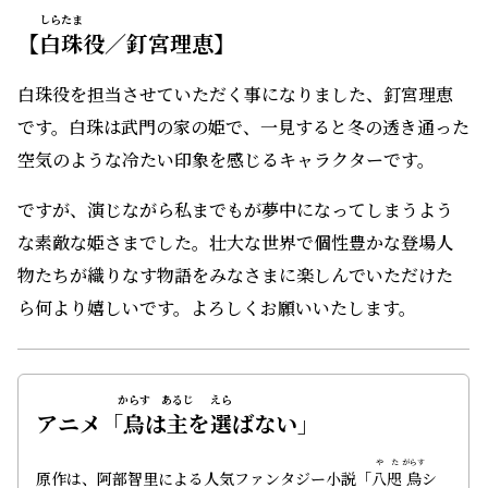
しらたま
【
白珠
役／釘宮理恵】
白珠役を担当させていただく事になりました、釘宮理恵
です。白珠は武門の家の姫で、一見すると冬の透き通った
空気のような冷たい印象を感じるキャラクターです。
ですが、演じながら私までもが夢中になってしまうよう
な素敵な姫さまでした。壮大な世界で個性豊かな登場人
物たちが織りなす物語をみなさまに楽しんでいただけた
ら何より嬉しいです。よろしくお願いいたします。
からす
あるじ
えら
アニメ「
烏
は
主
を
選
ばない」
や
た
がらす
原作は、阿部智里による人気ファンタジー小説「
八
咫
烏
シ