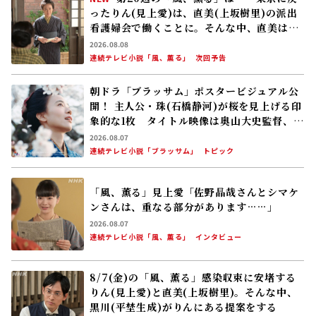
ったりん(見上愛)は、直美(上坂樹里)の派出
看護婦会で働くことに。そんな中、直美は自
分の理想とした無償の看護を始める
2026.08.08
連続テレビ小説「風、薫る」
次回予告
朝ドラ「ブラッサム」ポスタービジュアル公
開！ 主人公・珠(石橋静河)が桜を見上げる印
象的な1枚 タイトル映像は奥山大史監督、語
りは三條雅幸アナ 2026年度後期放送
2026.08.07
連続テレビ小説「ブラッサム」
トピック
「風、薫る」見上愛「佐野晶哉さんとシマケ
ンさんは、重なる部分があります……」
2026.08.07
連続テレビ小説「風、薫る」
インタビュー
8/7(金)の「風、薫る」感染収束に安堵する
りん(見上愛)と直美(上坂樹里)。そんな中、
黒川(平埜生成)がりんにある提案をする