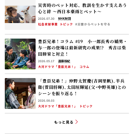
災害時のペット対応、教訓を生かす――支えあう
心と絆 〜西日本豪雨とペット〜
2026.07.30
NHK財団
社会貢献事業
トピック
#災害からペットを守る
豊臣兄弟！コラム #19 小一郎長秀の嫡男・
与一郎の登場は最新研究の成果!? 秀吉は柴
田勝家と対立！
2026.05.17
遠藤珠紀
大河ドラマ「豊臣兄弟！」
コラム
「豊臣兄弟！」仲野太賀――慶(吉岡里帆)､半兵
衛(菅田将暉)､太田垣輝延(父･中野英雄)との
シーンを振り返る！
2026.08.03
大河ドラマ「豊臣兄弟！」
トピック
もっと見る