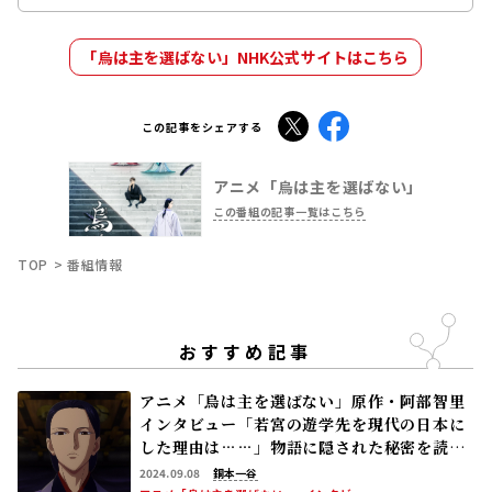
「烏は主を選ばない」NHK公式サイトはこちら
X
Facebook
この記事をシェアする
アニメ「烏は主を選ばない」
この番組の記事一覧はこちら
TOP
番組情報
おすすめ記事
アニメ「烏は主を選ばない」原作・阿部智里
インタビュー「若宮の遊学先を現代の日本に
した理由は……」物語に隠された秘密を読み
解く
2024.09.08
銅本一谷