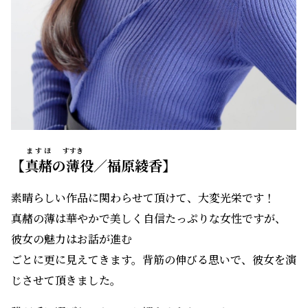
ますほ
すすき
【
真赭
の
薄
役／福原綾香】
素晴らしい作品に関わらせて頂けて、大変光栄です！
真赭の薄は華やかで美しく自信たっぷりな女性ですが、
彼女の魅力はお話が進む
ごとに更に見えてきます。背筋の伸びる思いで、彼女を演
じさせて頂きました。