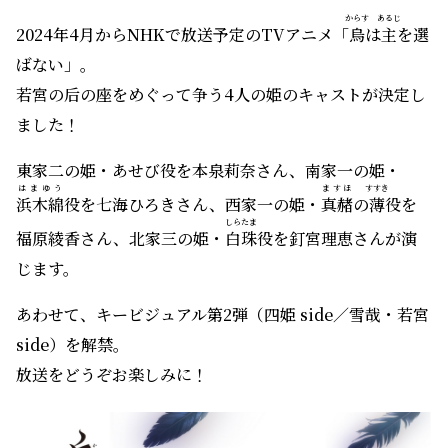
からす
あるじ
2024年4月からNHKで放送予定のTVアニメ「
烏
は
主
を選
ばない」。
若宮の后の座をめぐって争う4人の姫のキャストが決定し
ました！
東家二の姫・あせび役を本泉莉奈さん、南家一の姫・
はまゆう
ますほ
すすき
浜木綿
役を七海ひろきさん、西家一の姫・
真赭
の
薄
役を
しらたま
福原綾香さん、北家三の姫・
白珠
役を釘宮理恵さんが演
じます。
あわせて、キービジュアル第2弾（四姫 side／雪哉・若宮
side）を解禁。
放送をどうぞお楽しみに！