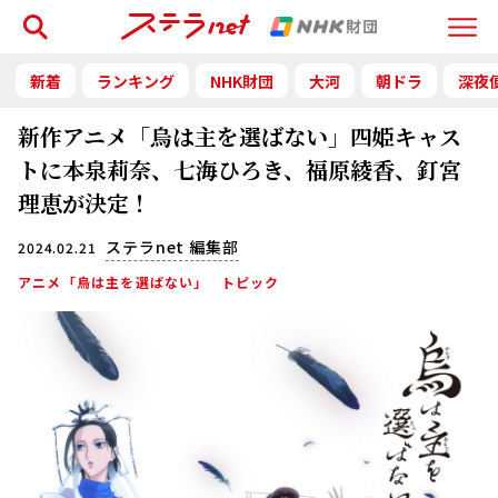
検索
Menu
新着
ランキング
NHK財団
大河
朝ドラ
深夜
新作アニメ「烏は主を選ばない」四姫キャス
トに本泉莉奈、七海ひろき、福原綾香、釘宮
理恵が決定！
ステラnet 編集部
2024.02.21
アニメ「烏は主を選ばない」
トピック