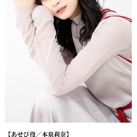
【あせび役／本泉莉奈】