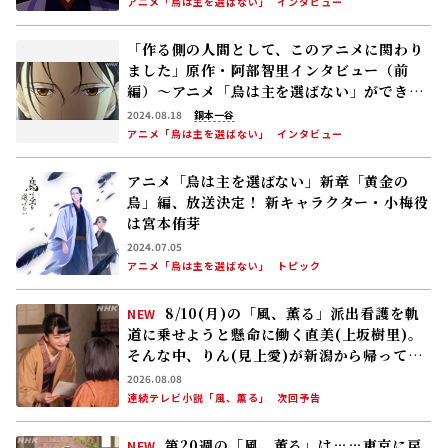
アニメ「烏は主を選ばない」
インタビュー
「作る側の人間として、このアニメに関わり
ました」原作・阿部智里インタビュー（前
編）～アニメ「烏は主を選ばない」ができる
まで
2024.08.18
銅本一谷
アニメ「烏は主を選ばない」
インタビュー
アニメ「烏は主を選ばない」新章「黄金の
烏」編、放送決定！ 新キャラクター・小梅役
は宮本侑芽
2024.07.05
アニメ「烏は主を選ばない」
トピック
8/10(月)の「風、薫る」派出看護を軌
NEW
道に乗せようと懸命に働く直美(上坂樹里)。
そんな中、りん(見上愛)が新潟から帰ってく
る
2026.08.08
連続テレビ小説「風、薫る」
次回予告
第20週の「風、薫る」は……東京に戻
NEW