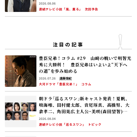
2026.08.06
連続テレビ小説「風、薫る」
次回予告
注目の記事
豊臣兄弟！コラム #29 山崎の戦いで明智光
秀に大勝利！ 豊臣兄弟はいよいよ“天下へ
の道”を歩み始める
2026.07.26
遠藤珠紀
大河ドラマ「豊臣兄弟！」
コラム
朝ドラ｢巡るスワン｣新キャスト発表！夏帆、
鳴海唯、田村健太郎、音尾琢真、高橋努、大
倉孝二、角田晃広――主人公･美咲(森田望智)が
交流する警察署の人々 2027年度前期放送
2026.08.04
連続テレビ小説「巡るスワン」
トピック