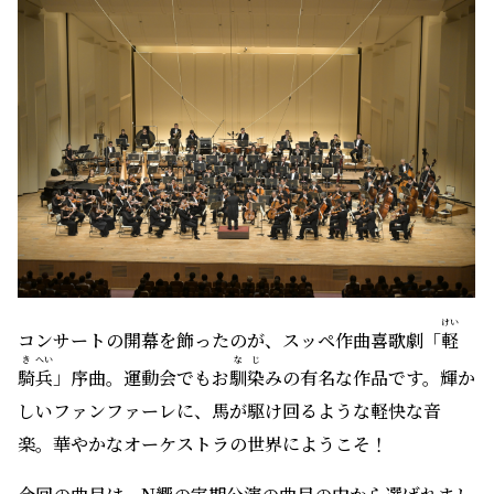
けい
コンサートの開幕を飾ったのが、スッペ作曲喜歌劇「
軽
き
へい
なじ
騎
兵
」序曲。運動会でもお
馴染
みの有名な作品です。輝か
しいファンファーレに、馬が駆け回るような軽快な音
楽。華やかなオーケストラの世界にようこそ！