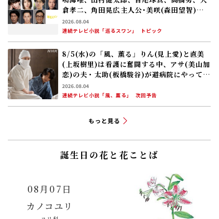
「ラジオ深夜便」より
今週の新・介護百人一首
日差しの中へ
渡り廊下の
あずけ行く
ナースに右腕
膝のばし