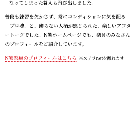
終演後のひとこま。写真左から、ナビゲーター・大林奈津子さん、今井仁志
さん、𠮷村結実さん、中実穂さん、下野竜也さん、勝俣泰さん、池上亘さ
ん。
「N響YouTubeチャンネル」でも公開
名曲のエッセンスがギュッと詰まった「N響ウェルカム・
コンサート」、とにかく手っ取り早くオーケストラの名曲
を楽しみたいと言う方にはうってつけです。
コンサートの模様は、
N響公式YouTubeチャンネル
（