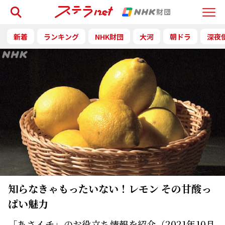
検索
Menu
新着
ランキング
NHK財団
大河
朝ドラ
深夜
知らなきゃもったいない！レモン その甘酸っ
ぱい魅力
「あさイチ」のお役立ち情報を紹介（2021年10月