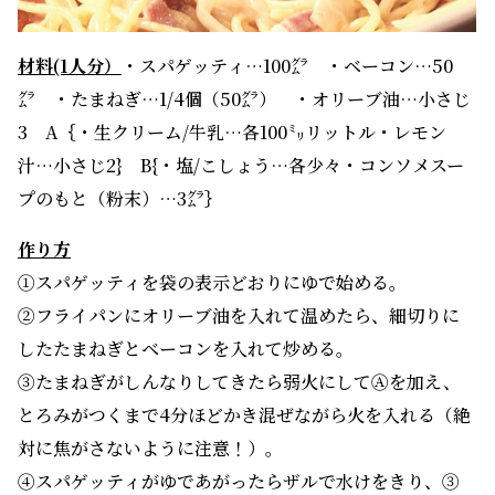
材料(1人分）
・スパゲッティ…100㌘ ・ベーコン…50
㌘ ・たまねぎ…1/4個（50㌘） ・オリーブ油…小さじ
3 A｛・生クリーム/牛乳…各100㍉リットル・レモン
汁…小さじ2} B{・塩/こしょう…各少々・コンソメスー
プのもと（粉末）…3㌘｝
作り方
①スパゲッティを袋の表示どおりにゆで始める。
②フライパンにオリーブ油を入れて温めたら、細切りに
したたまねぎとベーコンを入れて炒める。
③たまねぎがしんなりしてきたら弱火にしてⒶを加え、
とろみがつくまで4分ほどかき混ぜながら火を入れる（絶
対に焦がさないように注意！）。
④スパゲッティがゆであがったらザルで水けをきり、③