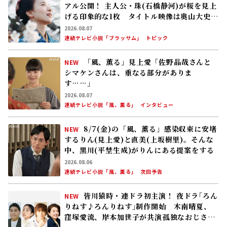
アル公開！ 主人公・珠(石橋静河)が桜を見上
げる印象的な1枚 タイトル映像は奥山大史監
督、語りは三條雅幸アナ 2026年度後期放
2026.08.07
送
連続テレビ小説「ブラッサム」
トピック
「風、薫る」見上愛「佐野晶哉さんと
NEW
シマケンさんは、重なる部分がありま
す……」
2026.08.07
連続テレビ小説「風、薫る」
インタビュー
8/7(金)の「風、薫る」感染収束に安堵
NEW
するりん(見上愛)と直美(上坂樹里)。そんな
中、黒川(平埜生成)がりんにある提案をする
2026.08.06
連続テレビ小説「風、薫る」
次回予告
皆川猿時・連ドラ初主演！ 夜ドラ｢ろん
NEW
りねす♪ろんりねす｣制作開始 木南晴夏、
窪塚愛流、岸本加世子が共演――孤独なおじさん