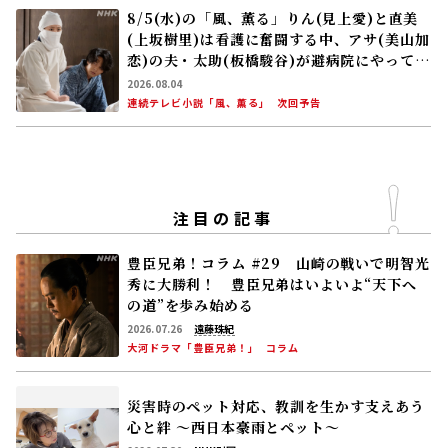
8/5(水)の「風、薫る」りん(見上愛)と直美
(上坂樹里)は看護に奮闘する中、アサ(美山加
恋)の夫・太助(板橋駿谷)が避病院にやってく
る
2026.08.04
連続テレビ小説「風、薫る」
次回予告
注目の記事
豊臣兄弟！コラム #29 山崎の戦いで明智光
秀に大勝利！ 豊臣兄弟はいよいよ“天下へ
の道”を歩み始める
2026.07.26
遠藤珠紀
大河ドラマ「豊臣兄弟！」
コラム
災害時のペット対応、教訓を生かす――支えあう
心と絆 〜西日本豪雨とペット〜