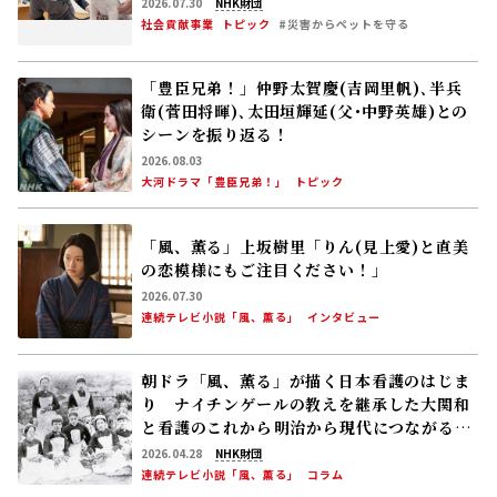
2026.07.30
NHK財団
社会貢献事業
トピック
#災害からペットを守る
「豊臣兄弟！」仲野太賀――慶(吉岡里帆)､半兵
衛(菅田将暉)､太田垣輝延(父･中野英雄)との
シーンを振り返る！
2026.08.03
大河ドラマ「豊臣兄弟！」
トピック
「風、薫る」上坂樹里「りん(見上愛)と直美
の恋模様にもご注目ください！」
2026.07.30
連続テレビ小説「風、薫る」
インタビュー
朝ドラ「風、薫る」が描く日本看護のはじま
り ナイチンゲールの教えを継承した大関和
と看護のこれから――明治から現代につながる道
【後編】
2026.04.28
NHK財団
連続テレビ小説「風、薫る」
コラム