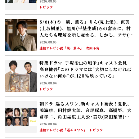
が､人生でやり残したことに向き合う
2026.08.05
トピック
8/6(木)の「風、薫る」りん(見上愛)、直美
(上坂樹里)、黒川(平埜生成)らの奮闘に、村
人たちも理解を示し始める。しかし、アサ(美
山加恋)の容体はなかなか改善せず……
2026.08.05
連続テレビ小説「風、薫る」
次回予告
特集ドラマ｢手塚治虫の戦争｣キャスト会見
高良健吾｢このドラマには“大切にしなければ
いけない何か”が､120％映っている」
2026.08.04
トピック
朝ドラ｢巡るスワン｣新キャスト発表！夏帆、
鳴海唯、田村健太郎、音尾琢真、高橋努、大
倉孝二、角田晃広――主人公･美咲(森田望智)が
交流する警察署の人々 2027年度前期放送
2026.08.04
連続テレビ小説「巡るスワン」
トピック