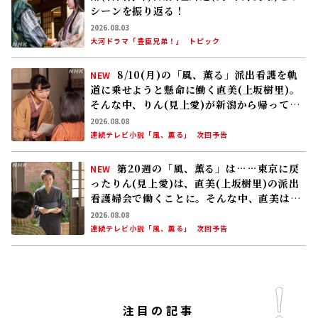
シーンを振り返る！
2026.08.03
大河ドラマ「豊臣兄弟！」
トピック
8/10(月)の「風、薫る」派出看護を軌
NEW
道に乗せようと懸命に働く直美(上坂樹里)。
そんな中、りん(見上愛)が新潟から帰ってく
る
2026.08.08
連続テレビ小説「風、薫る」
次回予告
第20週の「風、薫る」は……東京に戻
NEW
ったりん(見上愛)は、直美(上坂樹里)の派出
看護婦会で働くことに。そんな中、直美は自
分の理想とした無償の看護を始める
2026.08.08
連続テレビ小説「風、薫る」
次回予告
注目の記事