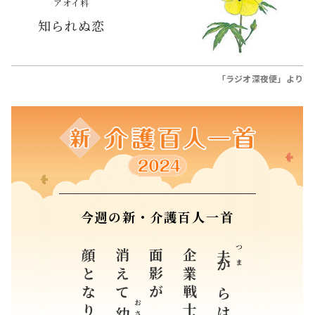
アオイ科
知られぬ恋
「ラジオ深夜便」より
今週の新・介護百人一首
顔となりたり
消えて
面影が
企業戦士の
つま
夫
からは