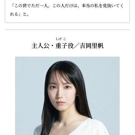
「この世でただ一人、この人だけは、本当の私を見抜いてく
れる」と――。
しげ
こ
主人公・
重
子
役／吉岡里帆