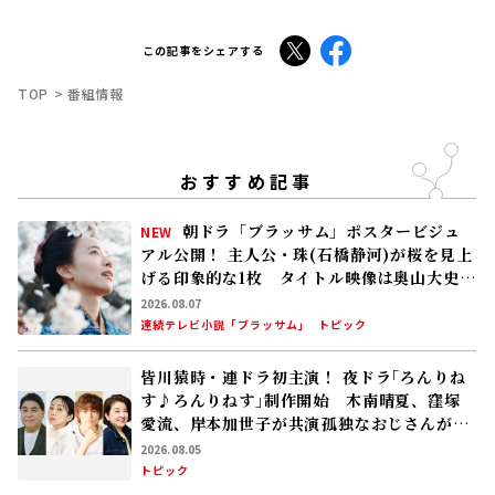
X
Facebook
この記事をシェアする
TOP
番組情報
おすすめ記事
朝ドラ「ブラッサム」ポスタービジュ
NEW
アル公開！ 主人公・珠(石橋静河)が桜を見上
げる印象的な1枚 タイトル映像は奥山大史監
督、語りは三條雅幸アナ 2026年度後期放
2026.08.07
送
連続テレビ小説「ブラッサム」
トピック
皆川猿時・連ドラ初主演！ 夜ドラ｢ろんりね
す♪ろんりねす｣制作開始 木南晴夏、窪塚
愛流、岸本加世子が共演――孤独なおじさんが､
人生でやり残したことに向き合う
2026.08.05
トピック