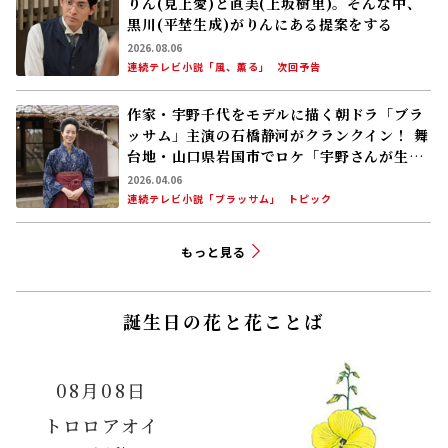
りん(見上愛)と直美(上坂樹里)。そんな中、
黒川(平埜生成)がりんにある提案をする
2026.08.06
連続テレビ小説「風、薫る」
次回予告
作家・宇野千代をモデルに描く朝ドラ「ブラ
ッサム」主演の石橋静河がクランクイン！ 舞
台地・山口県岩国市でロケ「宇野さんが生ま
れ育った故郷の岩国で、改めて深呼吸して幸
2026.04.06
せを感じています」26年度後期放送
連続テレビ小説「ブラッサム」
トピック
もっと見る
誕生日の花と花ことば
08月08日
トロロアオイ