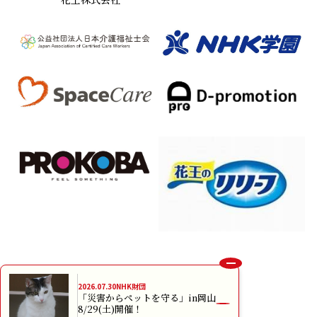
Xでも発信中！
2026.07.30
NHK財団
「災害からペットを守る」in岡山
8/29(土)開催！