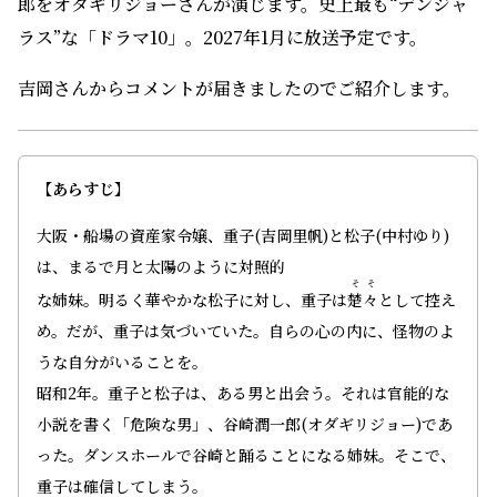
郎をオダギリジョーさんが演じます。史上最も“デンジャ
ラス”な「ドラマ10」。2027年1月に放送予定です。
吉岡さんからコメントが届きましたのでご紹介します。
【あらすじ】
大阪・船場の資産家令嬢、重子(吉岡里帆)と松子(中村ゆり)
は、まるで月と太陽のように対照的
そそ
な姉妹。明るく華やかな松子に対し、重子は
楚々
として控え
め。だが、重子は気づいていた。自らの心の内に、怪物のよ
うな自分がいることを。
昭和2年。重子と松子は、ある男と出会う。それは官能的な
小説を書く「危険な男」、谷崎潤一郎(オダギリジョー)であ
った。ダンスホールで谷崎と踊ることになる姉妹。そこで、
重子は確信してしまう。