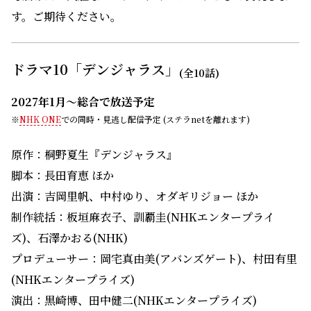
す。ご期待ください。
ドラマ10「デンジャラス」
(全10話)
2027年1月～総合で放送予定
※
NHK ONE
での同時・見逃し配信予定 (ステラnetを離れます)
原作：桐野夏生『デンジャラス』
脚本：長田育恵 ほか
出演：吉岡里帆、中村ゆり、オダギリジョー ほか
制作統括：板垣麻衣子、訓覇圭(NHKエンタープライ
ズ)、石澤かおる(NHK)
プロデューサー：岡宅真由美(アバンズゲート)、村田有里
(NHKエンタープライズ)
演出：黒崎博、田中健二(NHKエンタープライズ)