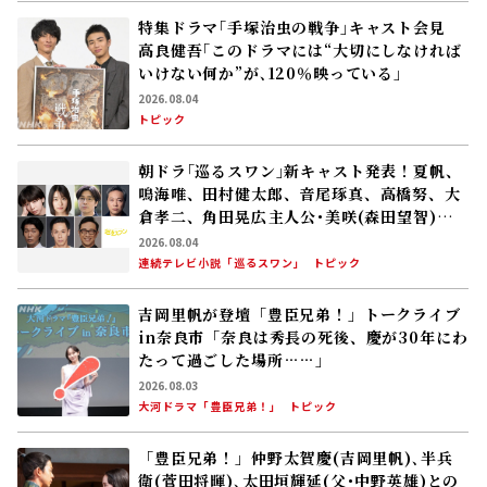
特集ドラマ｢手塚治虫の戦争｣キャスト会見
高良健吾｢このドラマには“大切にしなければ
いけない何か”が､120％映っている」
2026.08.04
トピック
朝ドラ｢巡るスワン｣新キャスト発表！夏帆、
鳴海唯、田村健太郎、音尾琢真、高橋努、大
倉孝二、角田晃広――主人公･美咲(森田望智)が
交流する警察署の人々 2027年度前期放送
2026.08.04
連続テレビ小説「巡るスワン」
トピック
吉岡里帆が登壇「豊臣兄弟！」トークライブ
in奈良市「奈良は秀長の死後、慶が30年にわ
たって過ごした場所……」
2026.08.03
大河ドラマ「豊臣兄弟！」
トピック
「豊臣兄弟！」仲野太賀――慶(吉岡里帆)､半兵
衛(菅田将暉)､太田垣輝延(父･中野英雄)との