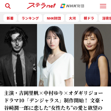
検索
Menu
新着
ランキング
NHK財団
大河
朝ドラ
深夜
主演・吉岡里帆×中村ゆり×オダギリジョー
ドラマ10「デンジャラス」制作開始！ 文豪・
谷崎潤一郎に恋した“女性たち”の愛と欲望の