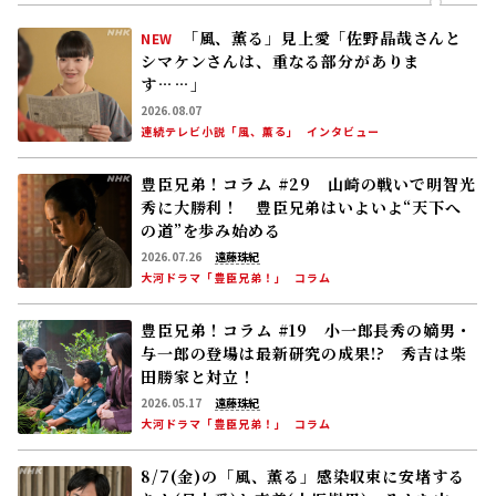
「風、薫る」見上愛「佐野晶哉さんと
NEW
シマケンさんは、重なる部分がありま
す……」
2026.08.07
連続テレビ小説「風、薫る」
インタビュー
豊臣兄弟！コラム #29 山崎の戦いで明智光
秀に大勝利！ 豊臣兄弟はいよいよ“天下へ
の道”を歩み始める
2026.07.26
遠藤珠紀
大河ドラマ「豊臣兄弟！」
コラム
豊臣兄弟！コラム #19 小一郎長秀の嫡男・
与一郎の登場は最新研究の成果!? 秀吉は柴
田勝家と対立！
2026.05.17
遠藤珠紀
大河ドラマ「豊臣兄弟！」
コラム
8/7(金)の「風、薫る」感染収束に安堵する