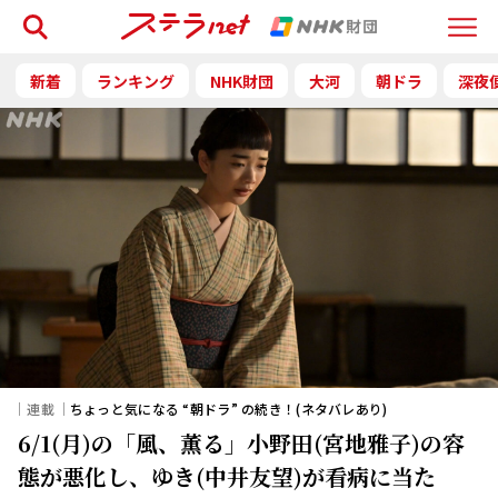
検索
Menu
新着
ランキング
NHK財団
大河
朝ドラ
深夜
｜連載｜
ちょっと気になる “朝ドラ” の続き！(ネタバレあり)
6/1(月)の「風、薫る」小野田(宮地雅子)の容
態が悪化し、ゆき(中井友望)が看病に当た