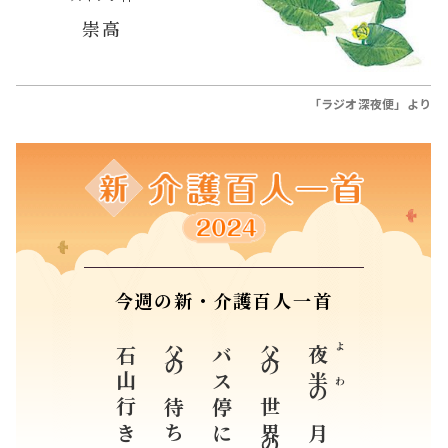
崇高
「ラジオ深夜便」より
今週の新・介護百人一首
石山行きバス
父の待ちたる
バス停に
父の世界の
夜半
よわ
の月