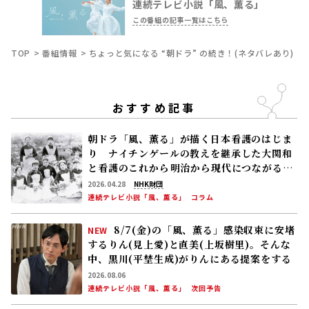
連続テレビ小説「風、薫る」
この番組の記事一覧はこちら
TOP
番組情報
ちょっと気になる “朝ドラ” の続き！(ネタバレあり)
おすすめ記事
朝ドラ「風、薫る」が描く日本看護のはじま
り ナイチンゲールの教えを継承した大関和
と看護のこれから――明治から現代につながる道
【後編】
2026.04.28
NHK財団
連続テレビ小説「風、薫る」
コラム
8/7(金)の「風、薫る」感染収束に安堵
NEW
するりん(見上愛)と直美(上坂樹里)。そんな
中、黒川(平埜生成)がりんにある提案をする
2026.08.06
連続テレビ小説「風、薫る」
次回予告