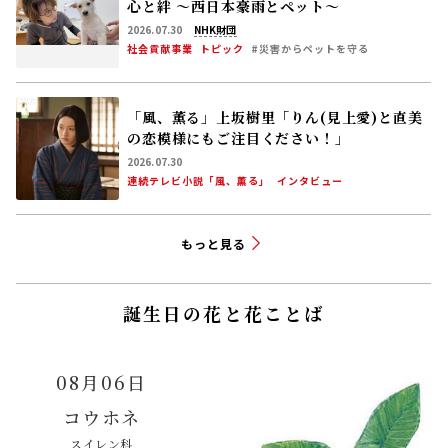
心と絆 〜西日本豪雨とペット〜
2026.07.30
NHK財団
社会貢献事業
トピック
#災害からペットを守る
「風、薫る」上坂樹里「りん(見上愛)と直美
の恋模様にもご注目ください！」
2026.07.30
連続テレビ小説「風、薫る」
インタビュー
もっと見る
誕生日の花と花ことば
08月06日
コウホネ
スイレン科