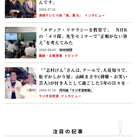
んです」
2026.07.31
連続テレビ小説「風、薫る」
インタビュー
「メディア・リテラシーを教室で」 NHK
の「メリ探」先生セミナーで“正解がない答
え”を考えてみた
2026.08.03
NHK財団
展開・広報事業
トピック
「“志村けん”さんは､クールで､人見知りで､
恥ずかしがり屋」――山崎まさや(俳優・お笑い
芸人)が付き人として過ごした5年の日々を語
る
2026.07.16
月刊誌『ラジオ深夜便』
ラジオ深夜便
インタビュー
注目の記事