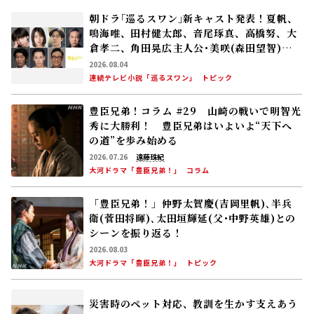
朝ドラ｢巡るスワン｣新キャスト発表！夏帆、
鳴海唯、田村健太郎、音尾琢真、高橋努、大
倉孝二、角田晃広――主人公･美咲(森田望智)が
交流する警察署の人々 2027年度前期放送
2026.08.04
連続テレビ小説「巡るスワン」
トピック
豊臣兄弟！コラム #29 山崎の戦いで明智光
秀に大勝利！ 豊臣兄弟はいよいよ“天下へ
の道”を歩み始める
2026.07.26
遠藤珠紀
大河ドラマ「豊臣兄弟！」
コラム
「豊臣兄弟！」仲野太賀――慶(吉岡里帆)､半兵
衛(菅田将暉)､太田垣輝延(父･中野英雄)との
シーンを振り返る！
2026.08.03
大河ドラマ「豊臣兄弟！」
トピック
災害時のペット対応、教訓を生かす――支えあう