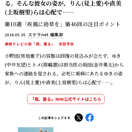
る。そんな彼女の姿が、りん(見上愛)や直美
(上坂樹里)らは心配で……
第10週「疾風に勁草を」第46回の注目ポイント
ステラnet 編集部
2026.05.30
連続テレビ小説「風、薫る」
次回予告
小野田(宮地雅子)の容態は回復の見込みが立たず、ゆき
(中井友望)とトメ(原嶋凛)は担当医の坂田(金井勇太)から
家族への連絡を促される。必死に看病にあたるゆきの姿
が、りん(見上愛)や直美(上坂樹里)らは心配で……。
「風、薫る」NHK公式サイトはこちら
X
Facebook
この記事をシェアする