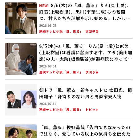
8/6(木)の「風、薫る」りん(見上愛)、
NEW
直美(上坂樹里)、黒川(平埜生成)らの奮闘
に、村人たちも理解を示し始める。しかし、
アサ(美山加恋)の容体はなかなか改善せ
2026.08.05
ず……
連続テレビ小説「風、薫る」
次回予告
8/5(水)の「風、薫る」りん(見上愛)と直美
(上坂樹里)は看護に奮闘する中、アサ(美山加
恋)の夫・太助(板橋駿谷)が避病院にやってく
る
2026.08.04
連続テレビ小説「風、薫る」
次回予告
朝ドラ「風、薫る」新キャストに 太田光、相
田翔子！――身寄りのない男と男爵家夫人役
2026.07.31
連続テレビ小説「風、薫る」
トピック
「風、薫る」佐野晶哉「告白できなかったの
ではなく、愛している以上の気持ちを伝えた