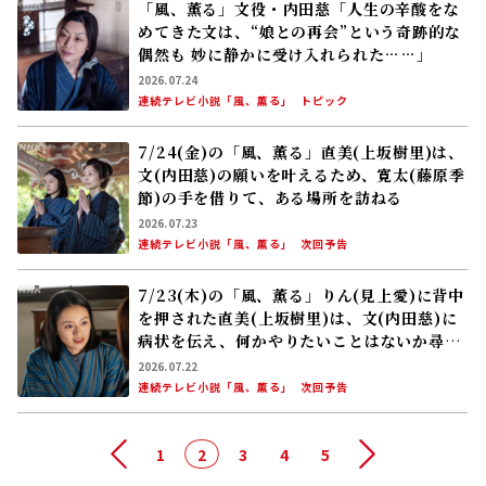
「風、薫る」文役・内田慈「人生の辛酸をな
めてきた文は、“娘との再会”という奇跡的な
偶然も 妙に静かに受け入れられた……」
2026.07.24
連続テレビ小説「風、薫る」
トピック
7/24(金)の「風、薫る」直美(上坂樹里)は、
文(内田慈)の願いを叶えるため、寛太(藤原季
節)の手を借りて、ある場所を訪ねる
2026.07.23
連続テレビ小説「風、薫る」
次回予告
7/23(木)の「風、薫る」りん(見上愛)に背中
を押された直美(上坂樹里)は、文(内田慈)に
病状を伝え、何かやりたいことはないか尋ね
る。文は……
2026.07.22
連続テレビ小説「風、薫る」
次回予告
前へ
1
2
3
4
5
次へ