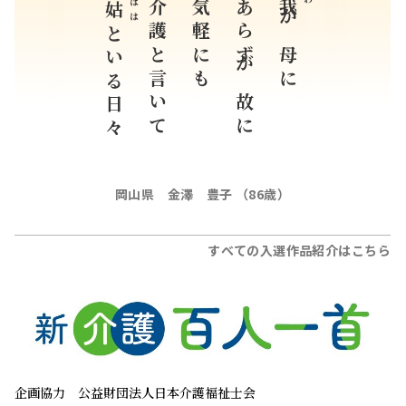
はは
介護と言いて
気軽にも
あらずが故に
我
姑
わ
が母に
といる日々
岡山県 金澤 豊子 （86歳）
すべての入選作品紹介はこちら
企画協力
公益財団法人日本介護福祉士会