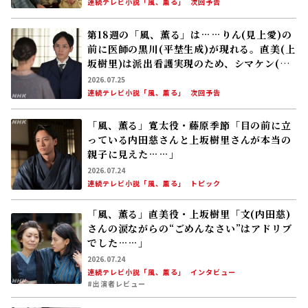
連続テレビ小説「風、薫る」
次回予告
第18週の「風、薫る」は……りん(見上愛)の
前に医師の黒川(平埜生成)が現れる。直美(上
坂樹里)は派出看護実現のため、シマケン(佐
野晶哉)らの協力を得て奔走するが……
2026.07.25
連続テレビ小説「風、薫る」
次回予告
「風、薫る」寛太役・藤原季節「目の前に立
っている内田慈さんと上坂樹里さんが本当の
親子に見えた……」
2026.07.24
連続テレビ小説「風、薫る」
トピック
「風、薫る」直美役・上坂樹里「文(内田慈)
さんの涙ながらの“ごめんなさい”はアドリブ
でした……」
2026.07.24
連続テレビ小説「風、薫る」
インタビュー
#出演者レビュー