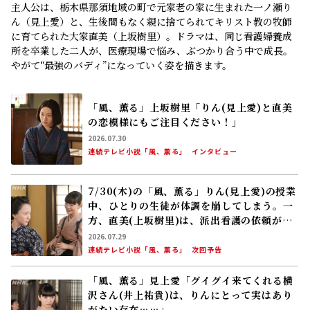
主人公は、栃木県那須地域の町で元家老の家に生まれた一ノ瀬り
ん（見上愛）と、生後間もなく親に捨てられてキリスト教の牧師
に育てられた大家直美（上坂樹里）。ドラマは、同じ看護婦養成
所を卒業した二人が、医療現場で悩み、ぶつかり合う中で成長。
やがて“最強のバディ”になっていく姿を描きます。
「風、薫る」上坂樹里「りん(見上愛)と直美
の恋模様にもご注目ください！」
2026.07.30
連続テレビ小説「風、薫る」
インタビュー
7/30(木)の「風、薫る」りん(見上愛)の授業
中、ひとりの生徒が体調を崩してしまう。一
方、直美(上坂樹里)は、派出看護の依頼がな
かなか来ず、頭を悩ませていた
2026.07.29
連続テレビ小説「風、薫る」
次回予告
「風、薫る」見上愛「グイグイ来てくれる横
沢さん(井上祐貴)は、りんにとって実はあり
がたい存在……」