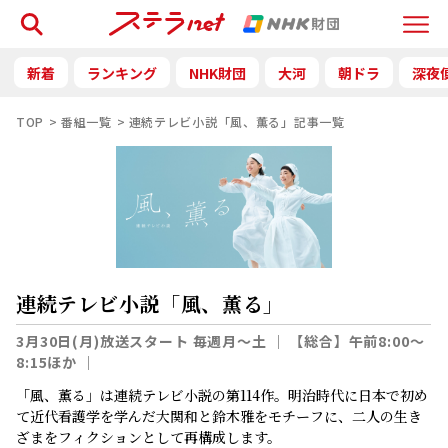
検索
Menu
新着
ランキング
NHK財団
大河
朝ドラ
深夜
TOP
番組一覧
連続テレビ小説「風、薫る」記事一覧
連続テレビ小説「風、薫る」
3月30日(月)放送スタート 毎週月～土
｜
【総合】午前8:00～
8:15ほか
｜
「風、薫る」は連続テレビ小説の第114作。明治時代に日本で初め
て近代看護学を学んだ大関和と鈴木雅をモチーフに、二人の生き
ざまをフィクションとして再構成します。