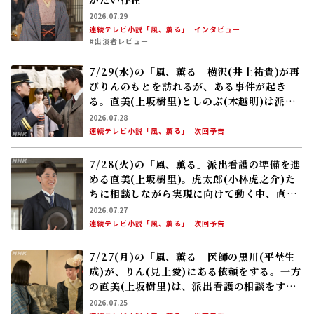
2026.07.29
連続テレビ小説「風、薫る」
インタビュー
#出演者レビュー
7/29(水)の「風、薫る」横沢(井上祐貴)が再
びりんのもとを訪れるが、ある事件が起き
る。直美(上坂樹里)としのぶ(木越明)は派出
看護を行う派出看護婦会を立ち上げる
2026.07.28
連続テレビ小説「風、薫る」
次回予告
7/28(火)の「風、薫る」派出看護の準備を進
める直美(上坂樹里)。虎太郎(小林虎之介)た
ちに相談しながら実現に向けて動く中、直美
のもとに吉江(原田泰造)がやってくる
2026.07.27
連続テレビ小説「風、薫る」
次回予告
7/27(月)の「風、薫る」医師の黒川(平埜生
成)が、りん(見上愛)にある依頼をする。一方
の直美(上坂樹里)は、派出看護の相談をする
ため捨松(多部未華子)のもとへ
2026.07.25