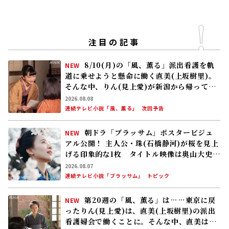
注目の記事
8/10(月)の「風、薫る」派出看護を軌
NEW
道に乗せようと懸命に働く直美(上坂樹里)。
そんな中、りん(見上愛)が新潟から帰ってく
る
2026.08.08
連続テレビ小説「風、薫る」
次回予告
朝ドラ「ブラッサム」ポスタービジュ
NEW
アル公開！ 主人公・珠(石橋静河)が桜を見上
げる印象的な1枚 タイトル映像は奥山大史監
督、語りは三條雅幸アナ 2026年度後期放
2026.08.07
送
連続テレビ小説「ブラッサム」
トピック
第20週の「風、薫る」は……東京に戻
NEW
ったりん(見上愛)は、直美(上坂樹里)の派出
看護婦会で働くことに。そんな中、直美は自