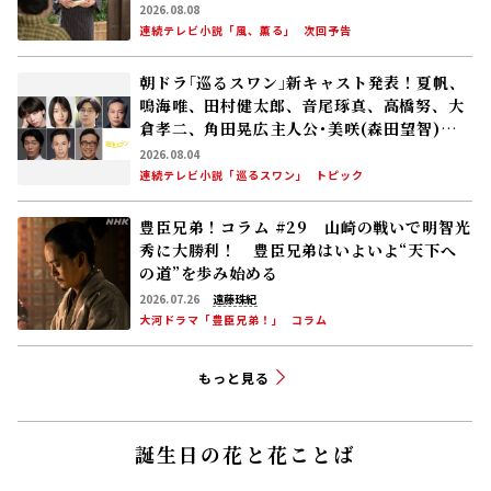
分の理想とした無償の看護を始める
2026.08.08
連続テレビ小説「風、薫る」
次回予告
朝ドラ｢巡るスワン｣新キャスト発表！夏帆、
鳴海唯、田村健太郎、音尾琢真、高橋努、大
倉孝二、角田晃広――主人公･美咲(森田望智)が
交流する警察署の人々 2027年度前期放送
2026.08.04
連続テレビ小説「巡るスワン」
トピック
豊臣兄弟！コラム #29 山崎の戦いで明智光
秀に大勝利！ 豊臣兄弟はいよいよ“天下へ
の道”を歩み始める
2026.07.26
遠藤珠紀
大河ドラマ「豊臣兄弟！」
コラム
もっと見る
誕生日の花と花ことば