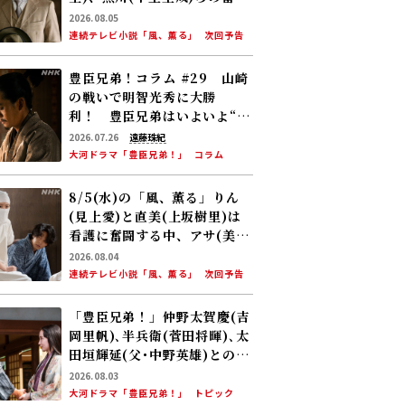
に、村人たちも理解を示し始
2026.08.05
める。しかし、アサ(美山加
連続テレビ小説「風、薫る」
次回予告
恋)の容体はなかなか改善せ
ず……
豊臣兄弟！コラム #29 山崎
の戦いで明智光秀に大勝
利！ 豊臣兄弟はいよいよ“天
下への道”を歩み始める
2026.07.26
遠藤珠紀
大河ドラマ「豊臣兄弟！」
コラム
8/5(水)の「風、薫る」りん
(見上愛)と直美(上坂樹里)は
看護に奮闘する中、アサ(美山
加恋)の夫・太助(板橋駿谷)が
2026.08.04
避病院にやってくる
連続テレビ小説「風、薫る」
次回予告
「豊臣兄弟！」仲野太賀――慶(吉
岡里帆)､半兵衛(菅田将暉)､太
田垣輝延(父･中野英雄)とのシ
ーンを振り返る！
2026.08.03
大河ドラマ「豊臣兄弟！」
トピック