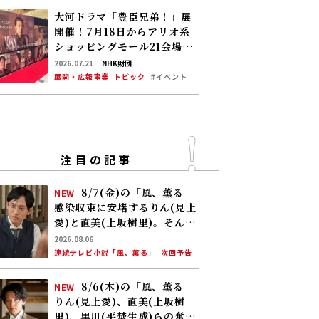
大河ドラマ「豊臣兄弟！」展
開催！――7月18日からアリオ系
ショッピングモール21会場で
巡回中
2026.07.21
NHK財団
展開・広報事業
トピック
#イベント
注目の記事
8/7(金)の「風、薫る」
NEW
感染収束に安堵するりん(見上
愛)と直美(上坂樹里)。そんな
中、黒川(平埜生成)がりんに
2026.08.06
ある提案をする
連続テレビ小説「風、薫る」
次回予告
8/6(木)の「風、薫る」
NEW
りん(見上愛)、直美(上坂樹
里)、黒川(平埜生成)らの奮闘