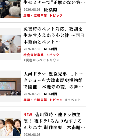
生セミナーで“正解がない答
え”を考えてみた
2026.08.03
NHK財団
展開・広報事業
トピック
災害時のペット対応、教訓を
生かす――支えあう心と絆 〜西日
本豪雨とペット〜
2026.07.30
NHK財団
社会貢献事業
トピック
#災害からペットを守る
大河ドラマ｢豊臣兄弟！｣トー
クショーを大津市歴史博物館
で開催――「本能寺の変」の舞台
裏を制作統括が語る！
2026.07.28
NHK財団
展開・広報事業
トピック
#イベント
皆川猿時・連ドラ初主
NEW
演！ 夜ドラ｢ろんりねす♪ろ
んりねす｣制作開始 木南晴
夏、窪塚愛流、岸本加世子が
2026.08.05