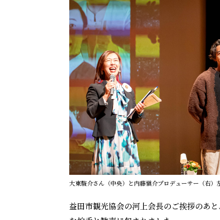
大東駿介さん（中央）と内藤愼介プロデューサー（右）
益田市観光協会の河上会長のご挨拶のあと