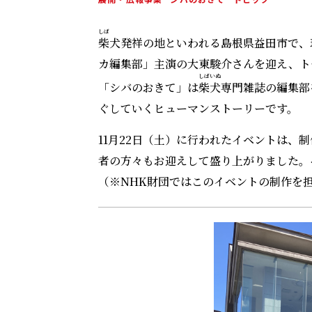
しば
柴
犬発祥の地といわれる島根県益田市で、
カ編集部」主演の大東駿介さんを迎え、ト
しばいぬ
「シバのおきて」は
柴犬
専門雑誌の編集部
ぐしていくヒューマンストーリーです。
11月22日（土）に行われたイベントは、
者の方々もお迎えして盛り上がりました。
（※NHK財団ではこのイベントの制作を