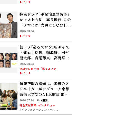
共演――孤独なおじさんが､人生で
トピック
やり残したことに向き合う
特集ドラマ｢手塚治虫の戦争｣
キャスト会見 高良健吾｢この
ドラマには“大切にしなければ
いけない何か”が､120％映っ
2026.08.04
ている」
トピック
朝ドラ｢巡るスワン｣新キャス
ト発表！夏帆、鳴海唯、田村
健太郎、音尾琢真、高橋努、
大倉孝二、角田晃広――主人公･美
2026.08.04
咲(森田望智)が交流する警察
連続テレビ小説「巡るスワン」
トピック
署の人々 2027年度前期放送
情報空間の課題に、未来のク
リエイターがアプローチ――京都
芸術大学でのNHK財団 出張
講座で考えた「インフォメー
2026.07.24
NHK財団
ション・ヘルス」
社会貢献事業
インタビュー
#インフォメーション・ヘルス