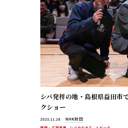
シバ発祥の地・島根県益田市
クショー
NHK財団
2025.11.28
展開・広報事業
シバのおきて
トピック