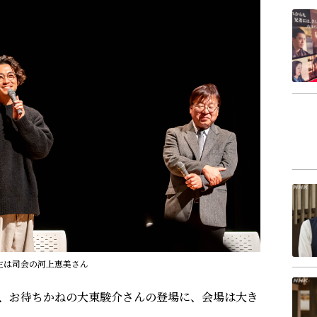
左は司会の河上恵美さん
、お待ちかねの大東駿介さんの登場に、会場は大き