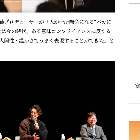
藤プロデューサーが「人が一所懸命になる“バカに
公は今の時代、ある意味コンプライアンスに反する
人間性・温かさでうまく表現することができた」と
富