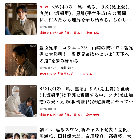
8/6(木)の「風、薫る」りん(見上愛)、
NEW
直美(上坂樹里)、黒川(平埜生成)らの奮闘
に、村人たちも理解を示し始める。しかし、
アサ(美山加恋)の容体はなかなか改善せ
2026.08.05
ず……
連続テレビ小説「風、薫る」
次回予告
豊臣兄弟！コラム #29 山崎の戦いで明智光
秀に大勝利！ 豊臣兄弟はいよいよ“天下へ
の道”を歩み始める
2026.07.26
遠藤珠紀
大河ドラマ「豊臣兄弟！」
コラム
8/5(水)の「風、薫る」りん(見上愛)と直美
(上坂樹里)は看護に奮闘する中、アサ(美山加
恋)の夫・太助(板橋駿谷)が避病院にやってく
る
2026.08.04
連続テレビ小説「風、薫る」
次回予告
朝ドラ｢巡るスワン｣新キャスト発表！夏帆、
鳴海唯、田村健太郎、音尾琢真、高橋努、大