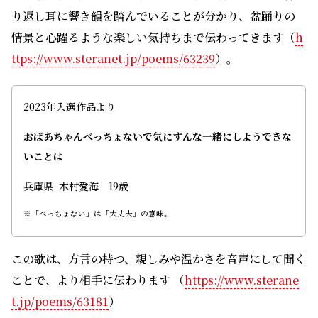
り返し耳に響き韻を踏んでいることが分かり、盆踊りの
情景と心躍るような楽しい気持ちまで伝わってきます（
h
ttps://www.steranet.jp/poems/63239
）。
2023年入選作品より
おばあちゃんべっちょないで気にすんな一緒にしようできな
いことは
兵庫県 木村愛海 19歳
※「べっちょない」は「大丈夫」の意味。
この歌は、方言の持つ、親しみや温かさを音声にして聞く
ことで、より相手に伝わります （
https://www.sterane
t.jp/poems/63181
）