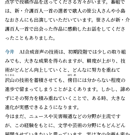
点字で投稿作品を送ってくださる方々がいます。番組で
は、新・介護百人一首の選者で歌人の笹公人さんや小島
なおさんにも出演していただいています。笹さんが新・介
護百人一首で出会った作品に感動したお話をしてくださ
ったこともありました。
今井
AI合成音声の技術は、初期段階では少しの取り組
みでも、大きな成果を得られますが、精度が上がり、技
術がどんどん向上していくと、どんなに努力を重ねて
たくさん
はた
め
沢山
の技術を蓄積させても、
傍
目
には分からない程度の
進歩で留まってしまうことがよくあります。しかし、諦め
ずにその努力を積み重ねていくことで、ある時、大きな
進化が実感できるようになります。
今はまだ、ニュースや災害報道などの分野が主流です
が、この経験をもとに、文学や芸術の分野にもどんどん
展開させていきたいと思っています。実は次の企画も密か