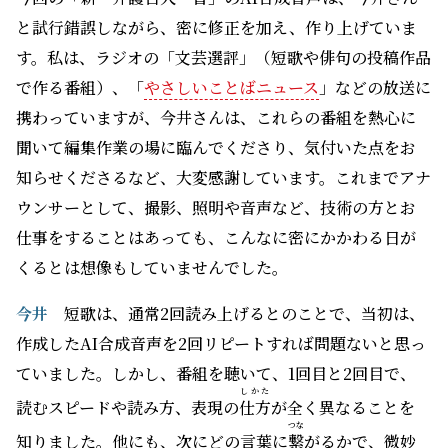
と試行錯誤しながら、密に修正を加え、作り上げていま
す。私は、ラジオの「文芸選評」（短歌や俳句の投稿作品
で作る番組）、「
やさしいことばニュース
」などの放送に
携わっていますが、今井さんは、これらの番組を熱心に
聞いて編集作業の場に臨んでくださり、気付いた点をお
知らせくださるなど、大変感謝しています。これまでアナ
ウンサーとして、撮影、照明や音声など、技術の方とお
仕事をすることはあっても、こんなに密にかかわる日が
くるとは想像もしていませんでした。
今井
短歌は、通常2回読み上げるとのことで、当初は、
作成したAI合成音声を2回リピートすれば問題ないと思っ
ていました。しかし、番組を聴いて、1回目と2回目で、
しかた
読むスピードや読み方、表現の
仕方
が全く異なることを
つな
知りました。他にも、次にどの言葉に
繋
がるかで、微妙