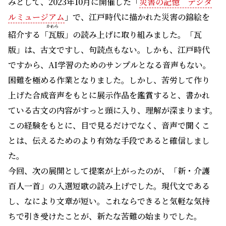
みとして、2023年10月に開催した「
災害の記憶 デジタ
ルミュージアム
」で、江戸時代に描かれた災害の錦絵を
かわら
紹介する「
瓦
版」の読み上げに取り組みました。「瓦
版」は、古文ですし、句読点もない。しかも、江戸時代
ですから、AI学習のためのサンプルとなる音声もない。
困難を極める作業となりました。しかし、苦労して作り
上げた合成音声をもとに展示作品を鑑賞すると、書かれ
ている古文の内容がすっと頭に入り、理解が深まります。
この経験をもとに、目で見るだけでなく、音声で聞くこ
とは、伝えるためのより有効な手段であると確信しまし
た。
今回、次の展開として提案が上がったのが、「新・介護
百人一首」の入選短歌の読み上げでした。現代文である
し、なにより文章が短い。これならできると気軽な気持
ちで引き受けたことが、新たな苦難の始まりでした。