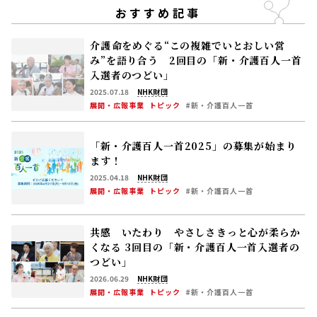
おすすめ記事
介護――命をめぐる“この複雑でいとおしい営
み”を語り合う 2回目の「新・介護百人一首
入選者のつどい」
2025.07.18
NHK財団
展開・広報事業
トピック
#新・介護百人一首
「新・介護百人一首2025」の募集が始まり
ます！
2025.04.18
NHK財団
展開・広報事業
トピック
#新・介護百人一首
共感 いたわり やさしさ――きっと心が柔らか
くなる 3回目の「新・介護百人一首入選者の
つどい」
2026.06.29
NHK財団
展開・広報事業
トピック
#新・介護百人一首