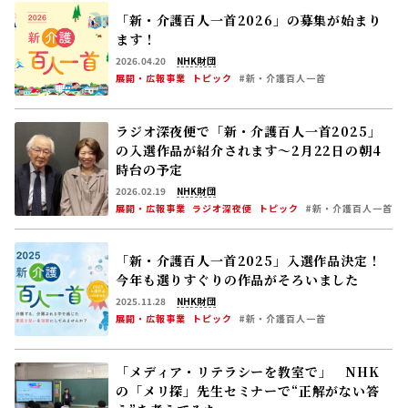
「新・介護百人一首2026」の募集が始まり
ます！
2026.04.20
NHK財団
展開・広報事業
トピック
#新・介護百人一首
ラジオ深夜便で「新・介護百人一首2025」
の入選作品が紹介されます～2月22日の朝4
時台の予定
2026.02.19
NHK財団
展開・広報事業
ラジオ深夜便
トピック
#新・介護百人一首
「新・介護百人一首2025」入選作品決定！
今年も選りすぐりの作品がそろいました
2025.11.28
NHK財団
展開・広報事業
トピック
#新・介護百人一首
「メディア・リテラシーを教室で」 NHK
の「メリ探」先生セミナーで“正解がない答