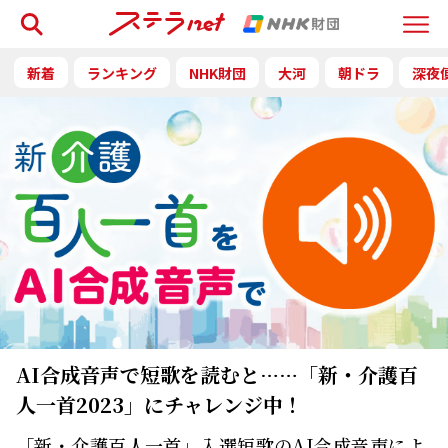
検索
Menu
新着
ランキング
NHK財団
大河
朝ドラ
深夜
AI合成音声で短歌を読むと……「新・介護百
人一首2023」にチャレンジ中！
「新・介護百人一首」入選短歌のAI合成音声によ