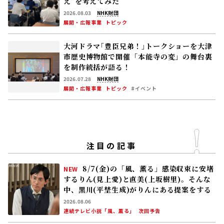
え”を考えてみた
2026.08.03
NHK財団
展開・広報事業
トピック
大河ドラマ｢豊臣兄弟！｣トークショーを大津
市歴史博物館で開催――「本能寺の変」の舞台裏
を制作統括が語る！
2026.07.28
NHK財団
展開・広報事業
トピック
#イベント
注目の記事
8/7(金)の「風、薫る」感染収束に安堵
NEW
するりん(見上愛)と直美(上坂樹里)。そんな
中、黒川(平埜生成)がりんにある提案をする
2026.08.06
連続テレビ小説「風、薫る」
次回予告