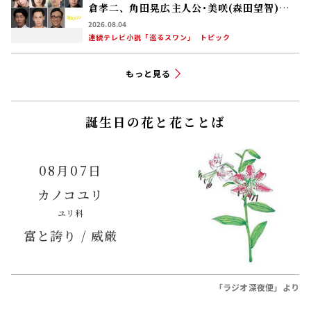
倉孝二、角田晃広――主人公･美咲(森田望智)が
交流する警察署の人々 2027年度前期放送
2026.08.04
連続テレビ小説「巡るスワン」
トピック
もっと見る
誕生日の花と花ことば
08月07日
カノコユリ
ユリ科
富と誇り / 威厳
「ラジオ深夜便」より