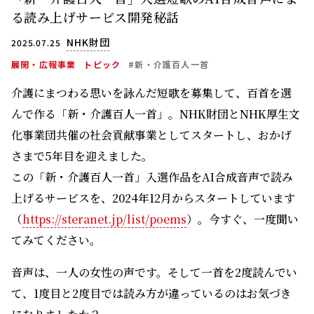
る読み上げサービス開発秘話
NHK財団
2025.07.25
展開・広報事業
トピック
#新・介護百人一首
介護にまつわる思いを詠んだ短歌を募集して、百首を選
んで作る「新・介護百人一首」。NHK財団とNHK厚生文
化事業団共催の社会貢献事業としてスタートし、おかげ
さまで5年目を迎えました。
この「新・介護百人一首」入選作品をAI合成音声で読み
上げるサービスを、2024年12月からスタートしています
（
https://steranet.jp/list/poems
）。今すぐ、一度聞い
てみてください。
音声は、一人の女性の声です。そして一首を2度読んでい
て、1度目と2度目では読み方が違っているのはお気づき