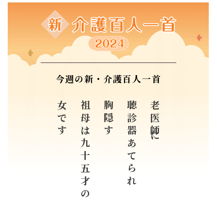
今週の新・介護百人一首
女です
祖母は九十五才の
胸隠す
聴診器あてられ
老医師に