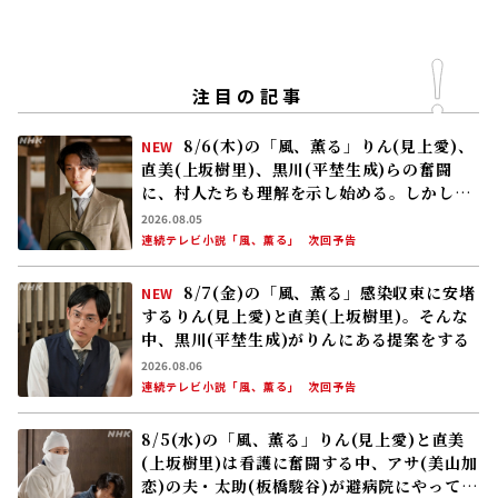
注目の記事
8/6(木)の「風、薫る」りん(見上愛)、
NEW
直美(上坂樹里)、黒川(平埜生成)らの奮闘
に、村人たちも理解を示し始める。しかし、
アサ(美山加恋)の容体はなかなか改善せ
2026.08.05
ず……
連続テレビ小説「風、薫る」
次回予告
8/7(金)の「風、薫る」感染収束に安堵
NEW
するりん(見上愛)と直美(上坂樹里)。そんな
中、黒川(平埜生成)がりんにある提案をする
2026.08.06
連続テレビ小説「風、薫る」
次回予告
8/5(水)の「風、薫る」りん(見上愛)と直美
(上坂樹里)は看護に奮闘する中、アサ(美山加
恋)の夫・太助(板橋駿谷)が避病院にやってく