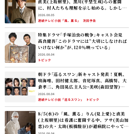
直美(上坂樹里)、黒川(平埜生成)らの奮闘
に、村人たちも理解を示し始める。しかし、
アサ(美山加恋)の容体はなかなか改善せ
2026.08.05
ず……
連続テレビ小説「風、薫る」
次回予告
特集ドラマ｢手塚治虫の戦争｣キャスト会見
高良健吾｢このドラマには“大切にしなければ
いけない何か”が､120％映っている」
2026.08.04
トピック
朝ドラ｢巡るスワン｣新キャスト発表！夏帆、
鳴海唯、田村健太郎、音尾琢真、高橋努、大
倉孝二、角田晃広――主人公･美咲(森田望智)が
交流する警察署の人々 2027年度前期放送
2026.08.04
連続テレビ小説「巡るスワン」
トピック
8/5(水)の「風、薫る」りん(見上愛)と直美
(上坂樹里)は看護に奮闘する中、アサ(美山加
恋)の夫・太助(板橋駿谷)が避病院にやってく
る
2026.08.04