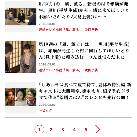
8/3(月)の「風、薫る」新潟の村で赤痢が発
生。黒川(平埜生成)から一緒に来てほしいと
お願いされたりん(見上愛)は……
2026.08.01
連続テレビ小説「風、薫る」
次回予告
第19週の「風、薫る」は……黒川(平埜生成)
は、赤痢が発生した村に同行してほしいとり
ん(見上愛)に頼み込む。りんは悩んだ末に――
2026.08.01
連続テレビ小説「風、薫る」
次回予告
｢しあわせは食べて寝て待て｣夏休み特別編 新
キャストに大西利空､徳永えり､根岸季衣――ドラ
マで作る“薬膳ごはん”のレシピも先行公開！
2026.08.01
トピック
1
2
3
4
5
次へ