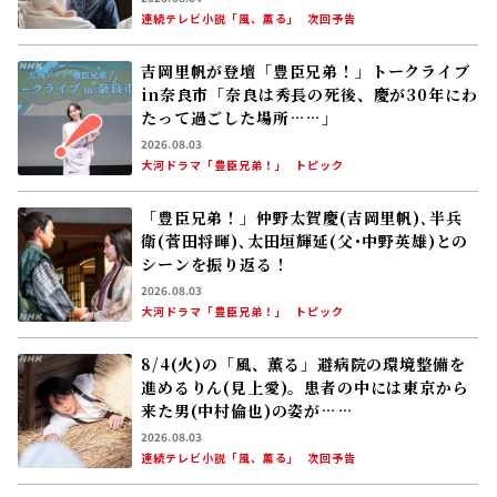
連続テレビ小説「風、薫る」
次回予告
吉岡里帆が登壇「豊臣兄弟！」トークライブ
in奈良市「奈良は秀長の死後、慶が30年にわ
たって過ごした場所……」
2026.08.03
大河ドラマ「豊臣兄弟！」
トピック
「豊臣兄弟！」仲野太賀――慶(吉岡里帆)､半兵
衛(菅田将暉)､太田垣輝延(父･中野英雄)との
シーンを振り返る！
2026.08.03
大河ドラマ「豊臣兄弟！」
トピック
8/4(火)の「風、薫る」避病院の環境整備を
進めるりん(見上愛)。患者の中には東京から
来た男(中村倫也)の姿が……
2026.08.03
連続テレビ小説「風、薫る」
次回予告