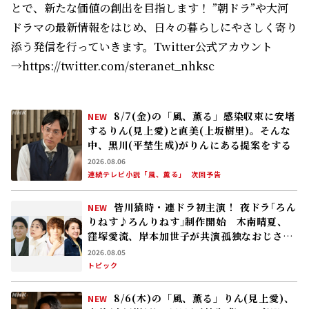
とで、新たな価値の創出を目指します！ ”朝ドラ”や大河
ドラマの最新情報をはじめ、日々の暮らしにやさしく寄り
添う発信を行っていきます。Twitter公式アカウント
→https://twitter.com/steranet_nhksc
8/7(金)の「風、薫る」感染収束に安堵
NEW
するりん(見上愛)と直美(上坂樹里)。そんな
中、黒川(平埜生成)がりんにある提案をする
2026.08.06
連続テレビ小説「風、薫る」
次回予告
皆川猿時・連ドラ初主演！ 夜ドラ｢ろん
NEW
りねす♪ろんりねす｣制作開始 木南晴夏、
窪塚愛流、岸本加世子が共演――孤独なおじさん
が､人生でやり残したことに向き合う
2026.08.05
トピック
8/6(木)の「風、薫る」りん(見上愛)、
NEW