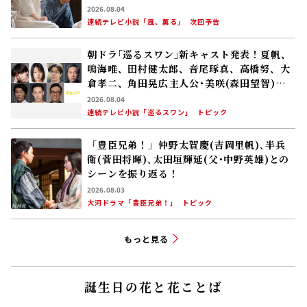
る
2026.08.04
連続テレビ小説「風、薫る」
次回予告
朝ドラ｢巡るスワン｣新キャスト発表！夏帆、
鳴海唯、田村健太郎、音尾琢真、高橋努、大
倉孝二、角田晃広――主人公･美咲(森田望智)が
交流する警察署の人々 2027年度前期放送
2026.08.04
連続テレビ小説「巡るスワン」
トピック
「豊臣兄弟！」仲野太賀――慶(吉岡里帆)､半兵
衛(菅田将暉)､太田垣輝延(父･中野英雄)との
シーンを振り返る！
2026.08.03
大河ドラマ「豊臣兄弟！」
トピック
もっと見る
誕生日の花と花ことば