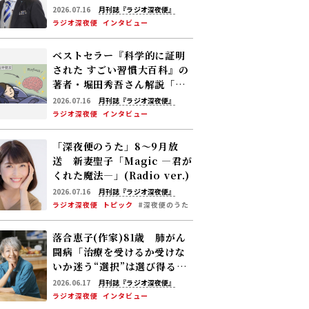
2026.07.16
月刊誌『ラジオ深夜便』
ラジオ深夜便
インタビュー
ベストセラー『科学的に証明
された すごい習慣大百科』の
著者・堀田秀吾さん解説「睡
眠で脳の“ごみ”を洗い流す」――
2026.07.16
月刊誌『ラジオ深夜便』
認知症リスクを下げる休養の
ラジオ深夜便
インタビュー
新常識
「深夜便のうた」8～9月放
送 新妻聖子「Magic ―君が
くれた魔法―」(Radio ver.)
2026.07.16
月刊誌『ラジオ深夜便』
ラジオ深夜便
トピック
#深夜便のうた
落合恵子(作家)81歳 肺がん
闘病「治療を受けるか受けな
いか迷う――“選択”は選び得るも
のがあって初めてできる」
2026.06.17
月刊誌『ラジオ深夜便』
ラジオ深夜便
インタビュー