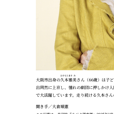
ひさもと
まさ
み
大阪市出身の
久本
雅
美
さん（66歳）は子
出同然に上京し、憧れの劇団に押しかけ入
で大活躍しています。走り続ける久本さん
聞き手／大倉順憲