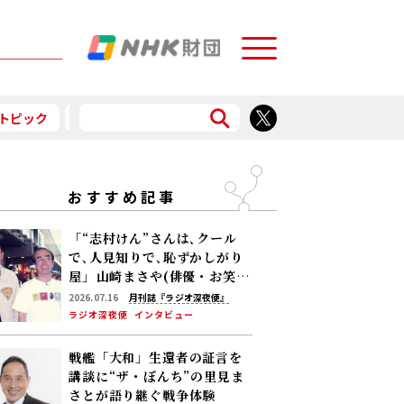
Menu
トピック
予告
食で応援
おすすめ記事
「“志村けん”さんは､クール
で､人見知りで､恥ずかしがり
屋」――山崎まさや(俳優・お笑い
芸人)が付き人として過ごした
2026.07.16
月刊誌『ラジオ深夜便』
5年の日々を語る
ラジオ深夜便
インタビュー
戦艦「大和」生還者の証言を
講談に――“ザ・ぼんち”の里見ま
さとが語り継ぐ戦争体験