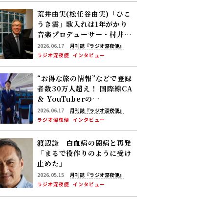
荒井由実(松任谷由実)「ひこ
うき雲」歌入れは1年がかり
音楽プロデューサー・村井邦
彦が語る“ユーミン､YMO 誕
2026.06.17
月刊誌『ラジオ深夜便』
生秘話”
ラジオ深夜便
インタビュー
“お得な旅の情報”などで登録
者数30万人超え！ 国際線CA
＆ YouTuberの
Ryucrew(リュークルー) さ
2026.06.17
月刊誌『ラジオ深夜便』
ん――旅の豆知識がどんどん蓄積‼
ラジオ深夜便
インタビュー
渡辺謙 白血病の闘病と再発
「まるで役作りのように受け
止めた」
2026.05.15
月刊誌『ラジオ深夜便』
ラジオ深夜便
インタビュー