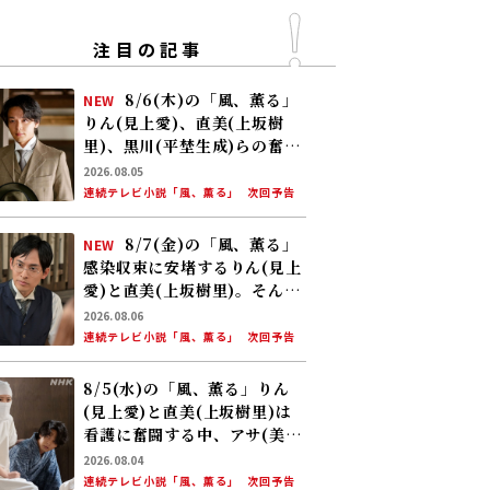
注目の記事
8/6(木)の「風、薫る」
NEW
りん(見上愛)、直美(上坂樹
里)、黒川(平埜生成)らの奮闘
に、村人たちも理解を示し始
2026.08.05
める。しかし、アサ(美山加
連続テレビ小説「風、薫る」
次回予告
恋)の容体はなかなか改善せ
ず……
8/7(金)の「風、薫る」
NEW
感染収束に安堵するりん(見上
愛)と直美(上坂樹里)。そんな
中、黒川(平埜生成)がりんに
2026.08.06
ある提案をする
連続テレビ小説「風、薫る」
次回予告
8/5(水)の「風、薫る」りん
(見上愛)と直美(上坂樹里)は
看護に奮闘する中、アサ(美山
加恋)の夫・太助(板橋駿谷)が
2026.08.04
避病院にやってくる
連続テレビ小説「風、薫る」
次回予告