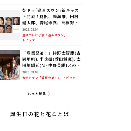
朝ドラ｢巡るスワン｣新キャス
ト発表！夏帆、鳴海唯、田村
健太郎、音尾琢真、高橋努、
大倉孝二、角田晃広――主人公･美
2026.08.04
咲(森田望智)が交流する警察
連続テレビ小説「巡るスワン」
トピック
署の人々 2027年度前期放送
「豊臣兄弟！」仲野太賀――慶(吉
岡里帆)､半兵衛(菅田将暉)､太
田垣輝延(父･中野英雄)とのシ
ーンを振り返る！
2026.08.03
大河ドラマ「豊臣兄弟！」
トピック
もっと見る
誕生日の花と花ことば