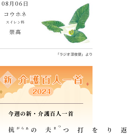
08月06日
コウホネ
スイレン科
崇高
「ラジオ深夜便」より
今週の新・介護百人一首
い
抗
あらが
の
夫
つま
寝返りを打つ