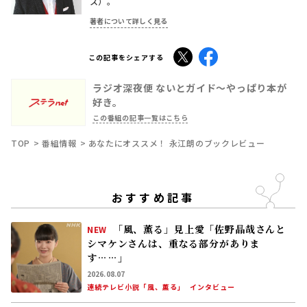
ス）。
著者について詳しく見る
X
Facebook
この記事をシェアする
ラジオ深夜便 ないとガイド〜やっぱり本が
好き。
この番組の記事一覧はこちら
TOP
番組情報
あなたにオススメ！ 永江朗のブックレビュー
おすすめ記事
「風、薫る」見上愛「佐野晶哉さんと
NEW
シマケンさんは、重なる部分がありま
す……」
2026.08.07
連続テレビ小説「風、薫る」
インタビュー