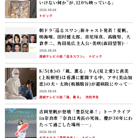
いけない何か”が､120％映っている」
2026.08.04
トピック
朝ドラ｢巡るスワン｣新キャスト発表！夏帆、
鳴海唯、田村健太郎、音尾琢真、高橋努、大
倉孝二、角田晃広――主人公･美咲(森田望智)が
交流する警察署の人々 2027年度前期放送
2026.08.04
連続テレビ小説「巡るスワン」
トピック
8/5(水)の「風、薫る」りん(見上愛)と直美
(上坂樹里)は看護に奮闘する中、アサ(美山加
恋)の夫・太助(板橋駿谷)が避病院にやってく
る
2026.08.04
連続テレビ小説「風、薫る」
次回予告
吉岡里帆が登壇「豊臣兄弟！」トークライブ
in奈良市「奈良は秀長の死後、慶が30年にわ
たって過ごした場所……」
2026.08.03
大河ドラマ「豊臣兄弟！」
トピック