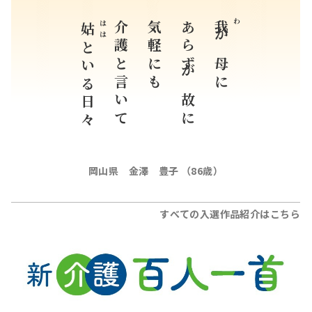
はは
介護と言いて
気軽にも
あらずが故に
我
姑
わ
が母に
といる日々
岡山県 金澤 豊子 （86歳）
すべての入選作品紹介はこちら