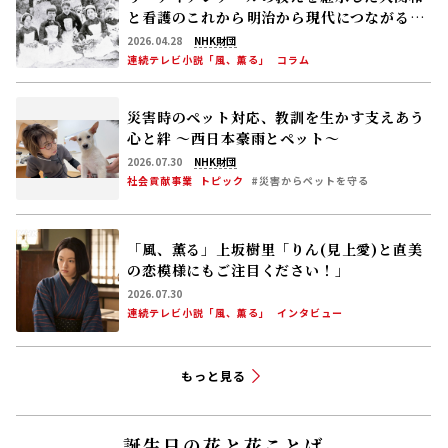
と看護のこれから――明治から現代につながる道
【後編】
2026.04.28
NHK財団
連続テレビ小説「風、薫る」
コラム
災害時のペット対応、教訓を生かす――支えあう
心と絆 〜西日本豪雨とペット〜
2026.07.30
NHK財団
社会貢献事業
トピック
#災害からペットを守る
「風、薫る」上坂樹里「りん(見上愛)と直美
の恋模様にもご注目ください！」
2026.07.30
連続テレビ小説「風、薫る」
インタビュー
もっと見る
誕生日の花と花ことば