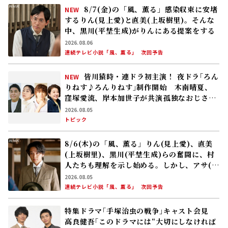
8/7(金)の「風、薫る」感染収束に安堵
NEW
するりん(見上愛)と直美(上坂樹里)。そんな
中、黒川(平埜生成)がりんにある提案をする
2026.08.06
連続テレビ小説「風、薫る」
次回予告
皆川猿時・連ドラ初主演！ 夜ドラ｢ろん
NEW
りねす♪ろんりねす｣制作開始 木南晴夏、
窪塚愛流、岸本加世子が共演――孤独なおじさん
が､人生でやり残したことに向き合う
2026.08.05
トピック
8/6(木)の「風、薫る」りん(見上愛)、直美
(上坂樹里)、黒川(平埜生成)らの奮闘に、村
人たちも理解を示し始める。しかし、アサ(美
山加恋)の容体はなかなか改善せず……
2026.08.05
連続テレビ小説「風、薫る」
次回予告
特集ドラマ｢手塚治虫の戦争｣キャスト会見
高良健吾｢このドラマには“大切にしなければ