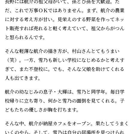
長野には航介の祖父母がいて、孫とひ孫を大歓迎。た
だ、これで万事ＯＫではありません。まず、航介の農業
に対する考え方が甘い。見栄えのする野菜を作ってネッ
ト販売すれば売れると軽く考えていて、祖父からがつん
と怒られるんです。
そんな軽薄な航介の描き方が、村山さんとてもうまい
（笑）。一方、雪乃も新しい学校になじめるかと考えす
ぎて、また不登校に。でも、そんな父娘を助けてくれる
人も出てきます。
航介の幼なじみの息子・大輝は、雪乃と同学年。毎日学
校帰りに立ち寄り、何かと雪乃の面倒を見てくれる。子
どもたちの優しさが胸を打ちます。
そんな中、航介が納屋カフェをオープン。果たしてうまく
いくのやら。そして、雪乃は自分の居場所を見つけられ