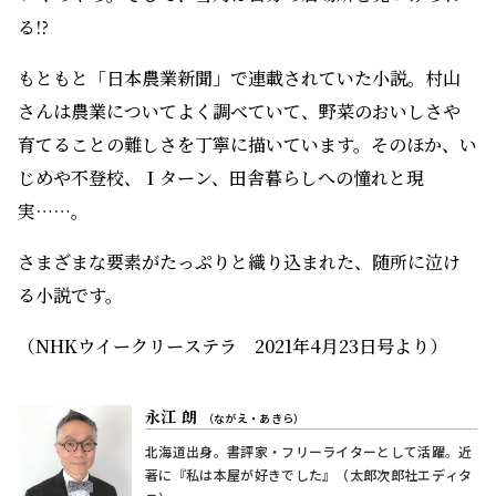
る⁉
もともと「日本農業新聞」で連載されていた小説。村山
さんは農業についてよく調べていて、野菜のおいしさや
育てることの難しさを丁寧に描いています。そのほか、い
じめや不登校、Ｉターン、田舎暮らしへの憧れと現
実……。
さまざまな要素がたっぷりと織り込まれた、随所に泣け
る小説です。
（NHKウイークリーステラ 2021年4月23日号より）
永江 朗
（ながえ・あきら）
北海道出身。書評家・フリーライターとして活躍。近
著に『私は本屋が好きでした』（太郎次郎社エディタ