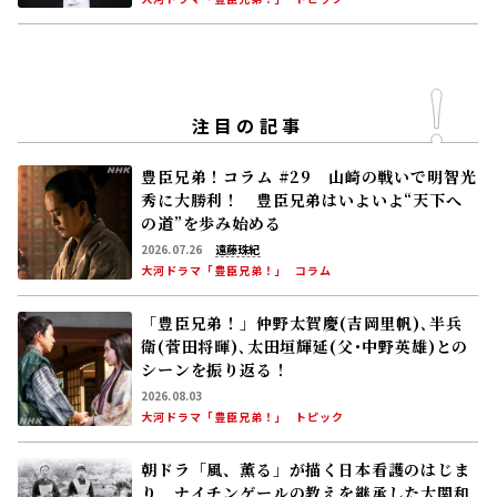
注目の記事
豊臣兄弟！コラム #29 山崎の戦いで明智光
秀に大勝利！ 豊臣兄弟はいよいよ“天下へ
の道”を歩み始める
2026.07.26
遠藤珠紀
大河ドラマ「豊臣兄弟！」
コラム
「豊臣兄弟！」仲野太賀――慶(吉岡里帆)､半兵
衛(菅田将暉)､太田垣輝延(父･中野英雄)との
シーンを振り返る！
2026.08.03
大河ドラマ「豊臣兄弟！」
トピック
朝ドラ「風、薫る」が描く日本看護のはじま
り ナイチンゲールの教えを継承した大関和