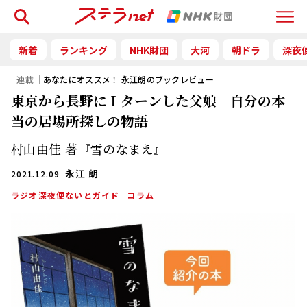
検索
Menu
新着
ランキング
NHK財団
大河
朝ドラ
深夜
｜連載｜
あなたにオススメ！ 永江朗のブックレビュー
東京から長野にＩターンした父娘 自分の本
当の居場所探しの物語
村山由佳 著『雪のなまえ』
永江 朗
2021.12.09
ラジオ深夜便ないとガイド
コラム