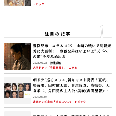
トピック
注目の記事
豊臣兄弟！コラム #29 山崎の戦いで明智光
秀に大勝利！ 豊臣兄弟はいよいよ“天下へ
の道”を歩み始める
2026.07.26
遠藤珠紀
大河ドラマ「豊臣兄弟！」
コラム
朝ドラ｢巡るスワン｣新キャスト発表！夏帆、
鳴海唯、田村健太郎、音尾琢真、高橋努、大
倉孝二、角田晃広――主人公･美咲(森田望智)が
交流する警察署の人々 2027年度前期放送
2026.08.04
連続テレビ小説「巡るスワン」
トピック