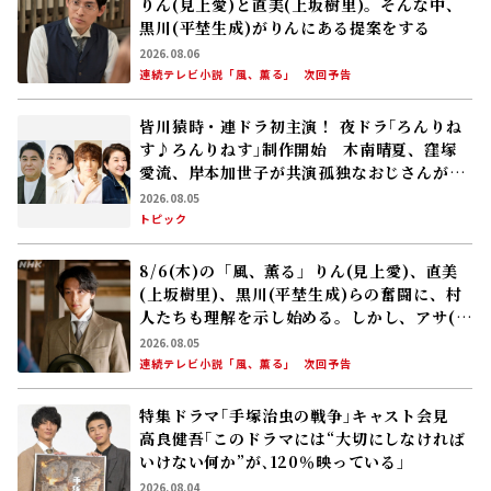
りん(見上愛)と直美(上坂樹里)。そんな中、
黒川(平埜生成)がりんにある提案をする
2026.08.06
連続テレビ小説「風、薫る」
次回予告
皆川猿時・連ドラ初主演！ 夜ドラ｢ろんりね
す♪ろんりねす｣制作開始 木南晴夏、窪塚
愛流、岸本加世子が共演――孤独なおじさんが､
人生でやり残したことに向き合う
2026.08.05
トピック
8/6(木)の「風、薫る」りん(見上愛)、直美
(上坂樹里)、黒川(平埜生成)らの奮闘に、村
人たちも理解を示し始める。しかし、アサ(美
山加恋)の容体はなかなか改善せず……
2026.08.05
連続テレビ小説「風、薫る」
次回予告
特集ドラマ｢手塚治虫の戦争｣キャスト会見
高良健吾｢このドラマには“大切にしなければ
いけない何か”が､120％映っている」
2026.08.04