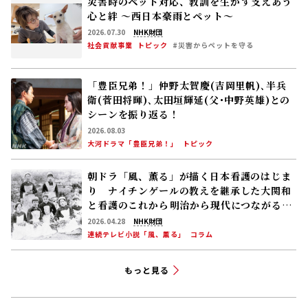
災害時のペット対応、教訓を生かす――支えあう
心と絆 〜西日本豪雨とペット〜
2026.07.30
NHK財団
社会貢献事業
トピック
#災害からペットを守る
「豊臣兄弟！」仲野太賀――慶(吉岡里帆)､半兵
衛(菅田将暉)､太田垣輝延(父･中野英雄)との
シーンを振り返る！
2026.08.03
大河ドラマ「豊臣兄弟！」
トピック
朝ドラ「風、薫る」が描く日本看護のはじま
り ナイチンゲールの教えを継承した大関和
と看護のこれから――明治から現代につながる道
【後編】
2026.04.28
NHK財団
連続テレビ小説「風、薫る」
コラム
もっと見る