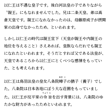
以仁王は不遇な皇子です。後白河法皇の子でありながら
〝親王〟にもなれませんでした。兄は二条天皇、弟は高
倉天皇です。親王になれなかったのは、母藤原成子が摂関
家の出身でなかったため、といわれます。
しかし以仁王の時代は親王宣下（天皇が親王や内親王の
地位を与えること）さえあれば、皇族ならだれでも親王
になれたといわれます。そうだとすれば父である法皇が、
天皇であるころから以仁王にとくべつな感情をもってい
た、とも考えられます。
あき
こ
以仁王は鳥羽法皇の皇女八条院
暲
子
の猶子（養子）でし
た。八条院は日本各地にぼう大な荘園をもっていまし
りょう
じ
た。以仁王が反平家の
令
旨
を出す背景には、八条院のゆ
たかな財力があったためといわれます。