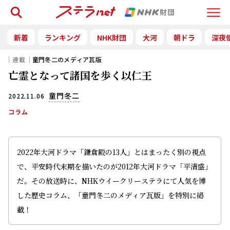
検索
Menu
新着
ランキング
NHK財団
大河
朝ドラ
深夜
｜連載｜
童門冬二のメディア瓦版
亡霊となって諸国を歩く以仁王
童門冬二
2022.11.06
コラム
2022年大河ドラマ「鎌倉殿の13人」とはまったく別の視点
で、平安時代末期を描いたのが2012年大河ドラマ「平清盛」
だ。その放送時に、NHKウイークリーステラにて人気を博
した歴史コラム、「童門冬二のメディア瓦版」を特別に掲
載！