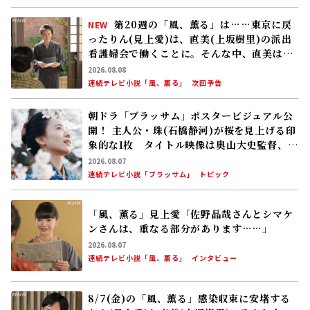
第20週の「風、薫る」は……東京に戻
NEW
ったりん(見上愛)は、直美(上坂樹里)の派出
看護婦会で働くことに。そんな中、直美は自
分の理想とした無償の看護を始める
2026.08.08
連続テレビ小説「風、薫る」
次回予告
朝ドラ「ブラッサム」ポスタービジュアル公
開！ 主人公・珠(石橋静河)が桜を見上げる印
象的な1枚 タイトル映像は奥山大史監督、語
りは三條雅幸アナ 2026年度後期放送
2026.08.07
連続テレビ小説「ブラッサム」
トピック
「風、薫る」見上愛「佐野晶哉さんとシマケ
ンさんは、重なる部分があります……」
2026.08.07
連続テレビ小説「風、薫る」
インタビュー
8/7(金)の「風、薫る」感染収束に安堵する