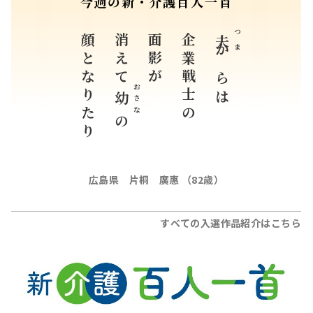
今週の新・介護百人一首
顔となりたり
消えて
面影が
企業戦士の
つま
夫
からは
おさな
幼
の
広島県 片桐 廣惠 （82歳）
すべての入選作品紹介はこちら