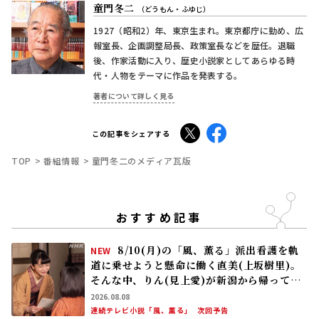
童門冬二
（どうもん・ふゆじ）
1927（昭和2）年、東京生まれ。東京都庁に勤め、広
報室長、企画調整局長、政策室長などを歴任。退職
後、作家活動に入り、歴史小説家としてあらゆる時
代・人物をテーマに作品を発表する。
著者について詳しく見る
X
Facebook
この記事をシェアする
TOP
番組情報
童門冬二のメディア瓦版
おすすめ記事
8/10(月)の「風、薫る」派出看護を軌
NEW
道に乗せようと懸命に働く直美(上坂樹里)。
そんな中、りん(見上愛)が新潟から帰ってく
る
2026.08.08
連続テレビ小説「風、薫る」
次回予告