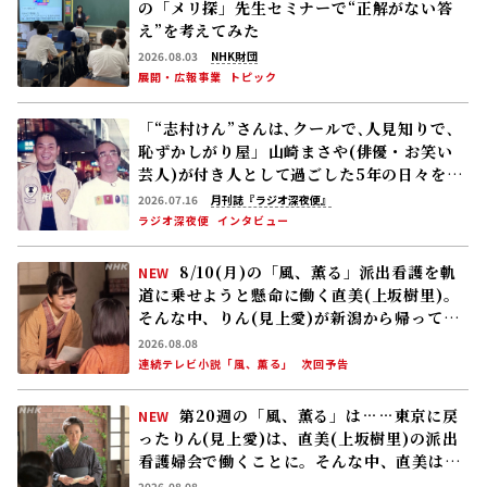
の「メリ探」先生セミナーで“正解がない答
え”を考えてみた
2026.08.03
NHK財団
展開・広報事業
トピック
「“志村けん”さんは､クールで､人見知りで､
恥ずかしがり屋」――山崎まさや(俳優・お笑い
芸人)が付き人として過ごした5年の日々を語
る
2026.07.16
月刊誌『ラジオ深夜便』
ラジオ深夜便
インタビュー
8/10(月)の「風、薫る」派出看護を軌
NEW
道に乗せようと懸命に働く直美(上坂樹里)。
そんな中、りん(見上愛)が新潟から帰ってく
る
2026.08.08
連続テレビ小説「風、薫る」
次回予告
第20週の「風、薫る」は……東京に戻
NEW
ったりん(見上愛)は、直美(上坂樹里)の派出
看護婦会で働くことに。そんな中、直美は自
分の理想とした無償の看護を始める
2026.08.08