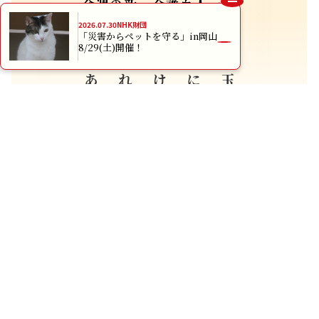
今週の新・介護百人一首
2026.07.30
NHK財団
「災害からペットを守る」in岡山
おばあちゃん
渡されてないよ
言うけれど
上手に使えと
お年玉
8/29(土)開催！
広島県 岡光 杏実 （18歳）
すべての入選作品紹介はこちら