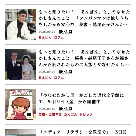
もっと知りたい！ 「あんぱん」と、やなせた
かしさんのこと 「アンパンマンは独り立ち
をしたから安心だ」秘書・越尾正子さんが語
る、やなせたかしさんの晩年
2025.09.29
NHK財団
あんぱん
コラム
もっと知りたい！ 「あんぱん」と、やなせた
かしさんのこと 秘書・越尾正子さんが暢さ
んから託されたもの――二人旅とやなせたかしさ
んの“花婿修行”
2025.09.26
NHK財団
あんぱん
コラム
「やなせたかし展」かごしま近代文学館に
て、9月19日（金）から開催中！
2025.09.19
NHK財団
展開・広報事業
あんぱん
トピック
「メディア・リテラシーを教室で」 NHK