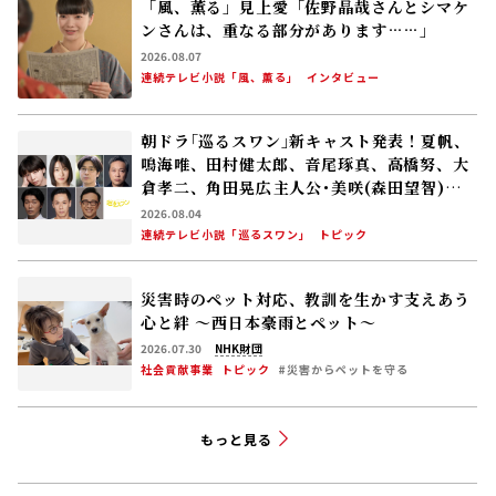
「風、薫る」見上愛「佐野晶哉さんとシマケ
ンさんは、重なる部分があります……」
2026.08.07
連続テレビ小説「風、薫る」
インタビュー
朝ドラ｢巡るスワン｣新キャスト発表！夏帆、
鳴海唯、田村健太郎、音尾琢真、高橋努、大
倉孝二、角田晃広――主人公･美咲(森田望智)が
交流する警察署の人々 2027年度前期放送
2026.08.04
連続テレビ小説「巡るスワン」
トピック
災害時のペット対応、教訓を生かす――支えあう
心と絆 〜西日本豪雨とペット〜
2026.07.30
NHK財団
社会貢献事業
トピック
#災害からペットを守る
もっと見る