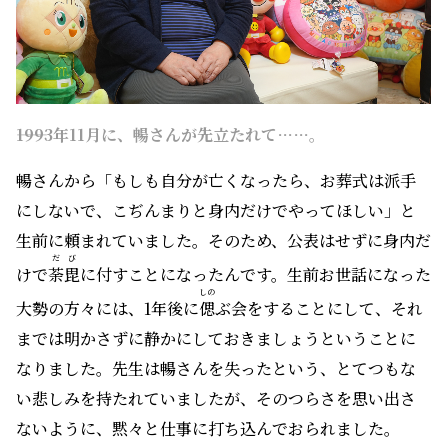
――1993年11月に、暢さんが先立たれて……。
暢さんから「もしも自分が亡くなったら、お葬式は派手
にしないで、こぢんまりと身内だけでやってほしい」と
生前に頼まれていました。そのため、公表はせずに身内だ
だび
けで
荼毘
に付すことになったんです。生前お世話になった
しの
大勢の方々には、1年後に
偲
ぶ会をすることにして、それ
までは明かさずに静かにしておきましょうということに
なりました。先生は暢さんを失ったという、とてつもな
い悲しみを持たれていましたが、そのつらさを思い出さ
ないように、黙々と仕事に打ち込んでおられました。