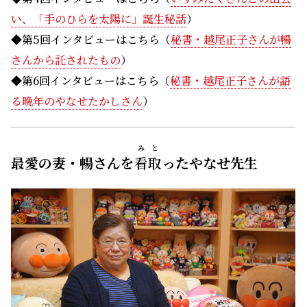
い、「手のひらを太陽に」誕生秘話
）
◆第5回インタビューはこちら（
秘書・越尾正子さんが暢
さんから託されたもの
）
◆第6回インタビューはこちら（
秘書・越尾正子さんが語
る晩年のやなせたかしさん
）
みと
最愛の妻・暢さんを
看取
ったやなせ先生