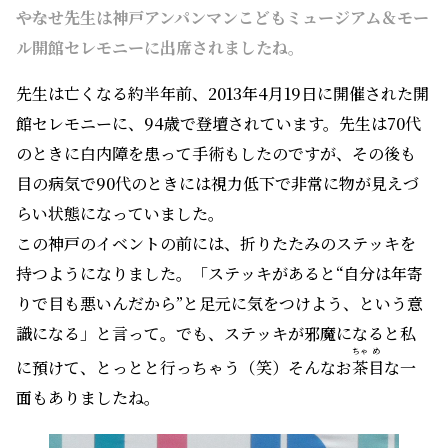
――やなせ先生は神戸アンパンマンこどもミュージアム＆モー
ル開館セレモニーに出席されましたね。
先生は亡くなる約半年前、2013年4月19日に開催された開
館セレモニーに、94歳で登壇されています。先生は70代
のときに白内障を患って手術もしたのですが、その後も
目の病気で90代のときには視力低下で非常に物が見えづ
らい状態になっていました。
この神戸のイベントの前には、折りたたみのステッキを
持つようになりました。「ステッキがあると“自分は年寄
りで目も悪いんだから”と足元に気をつけよう、という意
識になる」と言って。でも、ステッキが邪魔になると私
ちゃ
め
に預けて、とっとと行っちゃう（笑）そんなお
茶
目
な一
面もありましたね。