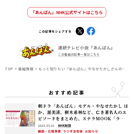
「あんぱん」NHK公式サイトはこちら
X
Facebook
この記事をシェアする
連続テレビ小説「あんぱん」
この番組の記事一覧はこちら
TOP
番組情報
もっと知りたい「あんぱん」やなせたかしさんのこと
おすすめ記事
朝ドラ「あんぱん」モデル・やなせたかし ほ
か、渥美清、樹木希林など、亡き著名人のエ
ピソードをまとめた、ステラMOOK「ラジ
オ深夜便 わが心の人」が好評発売中！
2025.03.31
NHK財団
展開・広報事業
ラジオ深夜便
お知らせ