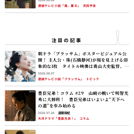
連続テレビ小説「風、薫る」
次回予告
注目の記事
朝ドラ「ブラッサム」ポスタービジュアル公
開！ 主人公・珠(石橋静河)が桜を見上げる印
象的な1枚 タイトル映像は奥山大史監督、語
りは三條雅幸アナ 2026年度後期放送
2026.08.07
連続テレビ小説「ブラッサム」
トピック
豊臣兄弟！コラム #29 山崎の戦いで明智光
秀に大勝利！ 豊臣兄弟はいよいよ“天下へ
の道”を歩み始める
2026.07.26
遠藤珠紀
大河ドラマ「豊臣兄弟！」
コラム