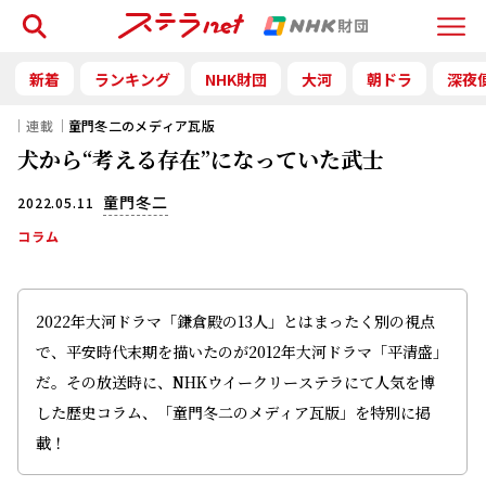
検索
Menu
新着
ランキング
NHK財団
大河
朝ドラ
深夜
｜連載｜
童門冬二のメディア瓦版
犬から“考える存在”になっていた武士
童門冬二
2022.05.11
コラム
2022年大河ドラマ「鎌倉殿の13人」とはまったく別の視点
で、平安時代末期を描いたのが2012年大河ドラマ「平清盛」
だ。その放送時に、NHKウイークリーステラにて人気を博
した歴史コラム、「童門冬二のメディア瓦版」を特別に掲
載！