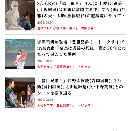
8/5(水)の「風、薫る」りん(見上愛)と直美
(上坂樹里)は看護に奮闘する中、アサ(美山加
恋)の夫・太助(板橋駿谷)が避病院にやってく
る
2026.08.04
連続テレビ小説「風、薫る」
次回予告
吉岡里帆が登壇「豊臣兄弟！」トークライブ
in奈良市「奈良は秀長の死後、慶が30年にわ
たって過ごした場所……」
2026.08.03
大河ドラマ「豊臣兄弟！」
トピック
「豊臣兄弟！」仲野太賀――慶(吉岡里帆)､半兵
衛(菅田将暉)､太田垣輝延(父･中野英雄)との
シーンを振り返る！
2026.08.03
大河ドラマ「豊臣兄弟！」
トピック