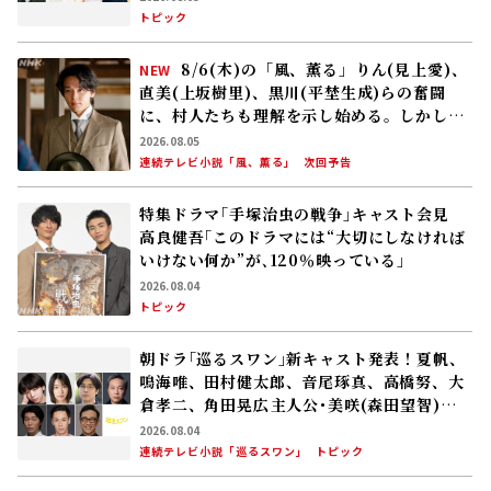
トピック
8/6(木)の「風、薫る」りん(見上愛)、
NEW
直美(上坂樹里)、黒川(平埜生成)らの奮闘
に、村人たちも理解を示し始める。しかし、
アサ(美山加恋)の容体はなかなか改善せ
2026.08.05
ず……
連続テレビ小説「風、薫る」
次回予告
特集ドラマ｢手塚治虫の戦争｣キャスト会見
高良健吾｢このドラマには“大切にしなければ
いけない何か”が､120％映っている」
2026.08.04
トピック
朝ドラ｢巡るスワン｣新キャスト発表！夏帆、
鳴海唯、田村健太郎、音尾琢真、高橋努、大
倉孝二、角田晃広――主人公･美咲(森田望智)が
交流する警察署の人々 2027年度前期放送
2026.08.04
連続テレビ小説「巡るスワン」
トピック