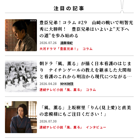
注目の記事
豊臣兄弟！コラム #29 山崎の戦いで明智光
秀に大勝利！ 豊臣兄弟はいよいよ“天下へ
の道”を歩み始める
2026.07.26
遠藤珠紀
大河ドラマ「豊臣兄弟！」
コラム
朝ドラ「風、薫る」が描く日本看護のはじま
り ナイチンゲールの教えを継承した大関和
と看護のこれから――明治から現代につながる道
【後編】
2026.04.28
NHK財団
連続テレビ小説「風、薫る」
コラム
「風、薫る」上坂樹里「りん(見上愛)と直美
の恋模様にもご注目ください！」
2026.07.30
連続テレビ小説「風、薫る」
インタビュー