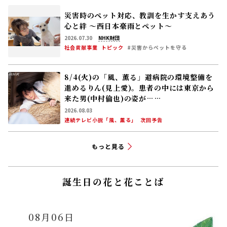
災害時のペット対応、教訓を生かす――支えあう
心と絆 〜西日本豪雨とペット〜
2026.07.30
NHK財団
社会貢献事業
トピック
#災害からペットを守る
8/4(火)の「風、薫る」避病院の環境整備を
進めるりん(見上愛)。患者の中には東京から
来た男(中村倫也)の姿が……
2026.08.03
連続テレビ小説「風、薫る」
次回予告
もっと見る
誕生日の花と花ことば
08月06日