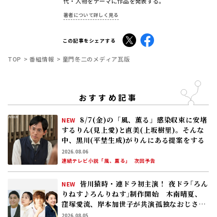
代・人物をテーマに作品を発表する。
著者について詳しく見る
X
Facebook
この記事をシェアする
TOP
番組情報
童門冬二のメディア瓦版
おすすめ記事
8/7(金)の「風、薫る」感染収束に安堵
NEW
するりん(見上愛)と直美(上坂樹里)。そんな
中、黒川(平埜生成)がりんにある提案をする
2026.08.06
連続テレビ小説「風、薫る」
次回予告
皆川猿時・連ドラ初主演！ 夜ドラ｢ろん
NEW
りねす♪ろんりねす｣制作開始 木南晴夏、
窪塚愛流、岸本加世子が共演――孤独なおじさん
が､人生でやり残したことに向き合う
2026.08.05