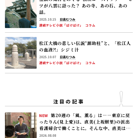
ツが八雲に語った？ あの寺、あの石、あの
話。
2025.10.15
日高むつみ
連続テレビ小説「ばけばけ」
コラム
松江大橋の悲しい伝説“源助柱”と、「松江人
の血液⁈」シジミ汁
2025.10.07
日高むつみ
連続テレビ小説「ばけばけ」
コラム
注目の記事
第20週の「風、薫る」は……東京に戻
NEW
ったりん(見上愛)は、直美(上坂樹里)の派出
看護婦会で働くことに。そんな中、直美は自
分の理想とした無償の看護を始める
2026.08.08