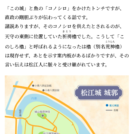
「この城」と魚の「コノシロ」をかけたトンチですが、
直政の剛胆ぶりが伝わってくる話です。
諸説ありますが、そのコノシロを供えたとされるのが、
きとう
天守の東側に位置していた
祈祷
櫓でした。こうして「こ
こうじん
のしろ櫓」と呼ばれるようになったは櫓（別名
荒神
櫓）
は現存せず、あとを示す案内板があるばかりですが、その
言い伝えは松江人に脈々と受け継がれています。