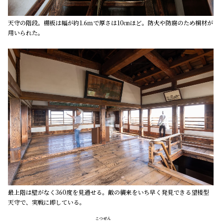
天守の階段。棚板は幅が約1.6ｍで厚さは10㎝ほど。防火や防腐のため桐材が
用いられた。
最上階は壁がなく360度を見通せる。敵の襲来をいち早く発見できる望楼型
天守で、実戦に即している。
こつぜん