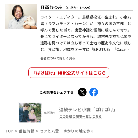
日高むつみ
（ひだか・むつみ）
ライター・エディター。島根県松江市生まれ。小泉八
雲（ラフカディオ・ハーン）が「神々の国の首都」と
呼んで愛した街で、出雲神話と怪談に親しんで育つ。
長じてライターとなってからも、取材先で神社仏閣や
遺跡を見つけては立ち寄って土地の歴史や文化に親し
む。食と旅、地域をテーマに『BRUTUS』『Casa
BRUTUS』『Hanako』などの雑誌やWEB媒体で執
著者について詳しく見る
筆。
「ばけばけ」NHK公式サイトはこちら
X
Facebook
この記事をシェアする
連続テレビ小説「ばけばけ」
この番組の記事一覧はこちら
TOP
番組情報
セツと八雲 ゆかりの地を歩く