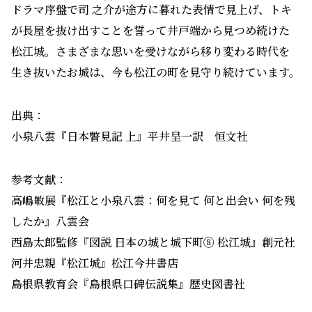
ドラマ序盤で
司
之
介
が途方に暮れた表情で見上げ、トキ
が長屋を抜け出すことを誓って井戸端から見つめ続けた
松江城。さまざまな思いを受けながら移り変わる時代を
生き抜いたお城は、今も松江の町を見守り続けています。
出典：
小泉八雲『日本瞥見記 上』平井呈一訳 恒文社
参考文献：
高嶋敏展『松江と小泉八雲：何を見て 何と出会い 何を残
したか』八雲会
西島太郎監修『図説 日本の城と城下町⑧ 松江城』創元社
河井忠親『松江城』松江今井書店
島根県教育会『島根県口碑伝説集』歴史図書社