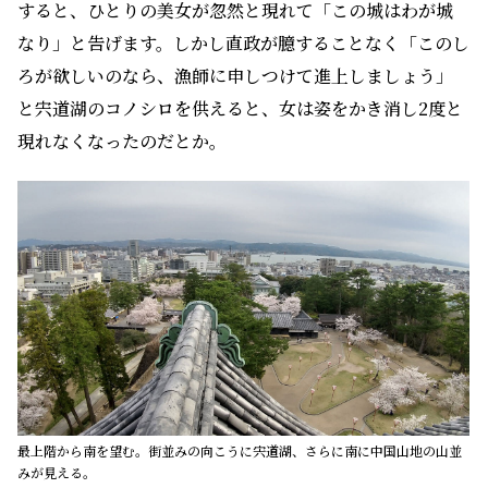
すると、ひとりの美女が
忽然
と現れて「この城はわが城
なり」と告げます。しかし直政が臆することなく「このし
ろが欲しいのなら、漁師に申しつけて進上しましょう」
と宍道湖のコノシロを供えると、女は姿をかき消し2度と
現れなくなったのだとか。
最上階から南を望む。街並みの向こうに宍道湖、さらに南に中国山地の山並
みが見える。