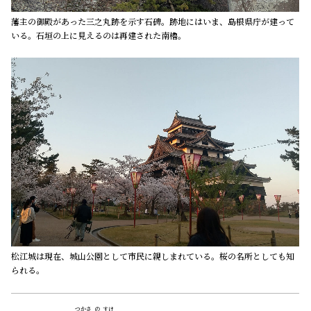
藩主の御殿があった三之丸跡を示す石碑。跡地にはいま、島根県庁が建って
いる。石垣の上に見えるのは再建された南櫓。
松江城は現在、城山公園として市民に親しまれている。桜の名所としても知
られる。
つかさ
の
すけ