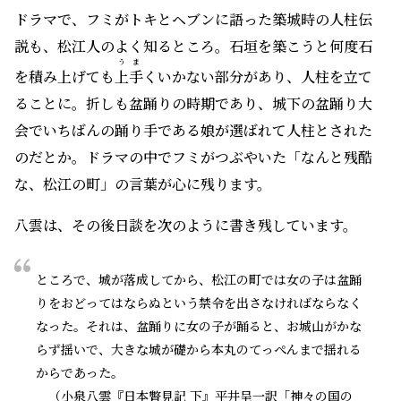
ドラマで、フミがトキとヘブンに語った築城時の人柱伝
説も、松江人のよく知るところ。石垣を築こうと何度石
うま
を積み上げても
上手
くいかない部分があり、人柱を立て
ることに。折しも盆踊りの時期であり、城下の盆踊り大
会でいちばんの踊り手である娘が選ばれて人柱とされた
のだとか。ドラマの中でフミがつぶやいた「なんと残酷
な、松江の町」の言葉が心に残ります。
八雲は、その後日談を次のように書き残しています。
ところで、城が落成してから、松江の町では女の子は盆踊
りをおどってはならぬという禁令を出さなければならなく
なった。それは、盆踊りに女の子が踊ると、お城山がかな
らず揺いで、大きな城が礎から本丸のてっぺんまで揺れる
からであった。
（小泉八雲『日本瞥見記 下』平井呈一訳「神々の国の