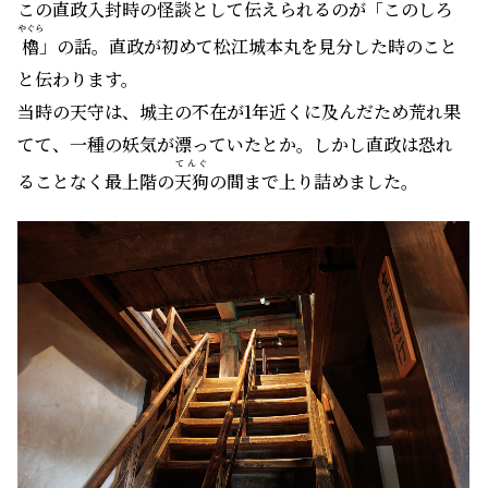
この直政入封時の怪談として伝えられるのが「このしろ
やぐら
櫓
」の話。直政が初めて松江城本丸を見分した時のこと
と伝わります。
当時の天守は、城主の不在が1年近くに及んだため荒れ果
てて、一種の妖気が漂っていたとか。しかし直政は恐れ
てんぐ
ることなく最上階の
天狗
の間まで上り詰めました。