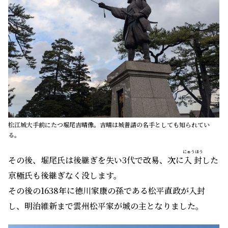
松江城大手前にたつ堀尾吉晴像。吉晴は城普請の名手としても知られてい
る。
にゅうほう
その後、堀尾氏は後継ぎを失い3代で改易、次に
入封
した
京極氏も後継ぎなく没します。
その後の1638年に徳川家康の孫である松平直政が入封
し、明治維新まで雲州松平家が城の主となりました。