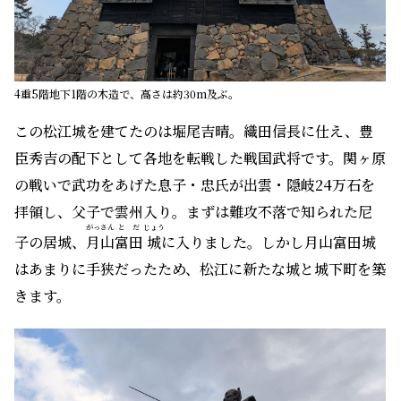
4重5階地下1階の木造で、高さは約30m及ぶ。
この松江城を建てたのは堀尾吉晴。織田信長に仕え、豊
臣秀吉の配下として各地を転戦した戦国武将です。関ヶ原
の戦いで武功をあげた息子・忠氏が出雲・隠岐24万石を
拝領し、父子で雲州入り。まずは難攻不落で知られた尼
がっさん
とだ
じょう
子の居城、
月山
富田
城
に入りました。しかし月山富田城
はあまりに手狭だったため、松江に新たな城と城下町を築
きます。