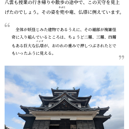
八雲も授業の行き帰りや散歩の途中で、この天守を見上
かぶと
げたのでしょう。その姿を
兜
や竜、仏塔に例えています。
全体が妖怪じみた建物であるうえに、その細部が複雑怪
奇に入り組んでいるところは、ちょうど二層、三層、四層
パゴダ
もある巨大な
仏塔
が、おのれの重みで押しつぶされたとで
もいったふうに見える。