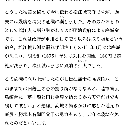
こうした物語を秘めて今に伝わる松江城天守ですが、過
ひん
去には幾度も消失の危機に
瀕
しました。その最たるもの
として松江人に語り継がれるのが明治政府による廃城令
です。これは政府が軍用として使う以外は取り壊せという
命令。松江城も例に漏れず明治4（1871）年4月には廃城
が決まり、明治8（1875）年には入札を開始。180円で落
ともしび
札が決まり、松江城はまさに風前の
灯火
でした。
この危機に立ち上がったのが旧松江藩士の高城権八。こ
よ
のままでは旧藩士の心の
拠
り所がなくなると、陸軍省広
島鎮台に「落札額と同じ金額を納めるから天守だけでも
残して欲しい」と懇願。高城の働きかけに応じた地元の
豪農・勝部本右衛門父子の尽力もあり、天守は破壊を免
れたのだといいます。