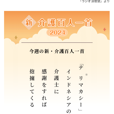
「ラジオ深夜便」より
今週の新・介護百人一首
抱擁してくる
感謝をすれば
介護士に
インドネシアの
「
テリ
※
マカシー」と