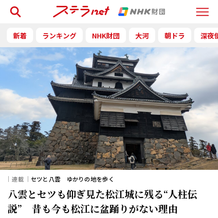
検索
Menu
新着
ランキング
NHK財団
大河
朝ドラ
深夜
｜連載｜
セツと八雲 ゆかりの地を歩く
八雲とセツも仰ぎ見た松江城に残る“人柱伝
説” 昔も今も松江に盆踊りがない理由