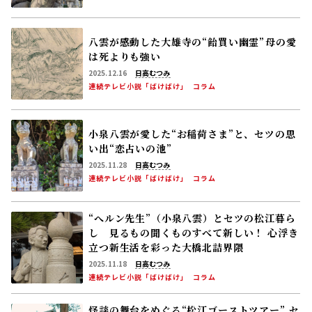
八雲が感動した大雄寺の“飴買い幽霊”――母の愛
は死よりも強い
2025.12.16
日高むつみ
連続テレビ小説「ばけばけ」
コラム
小泉八雲が愛した“お稲荷さま”と、セツの思
い出“恋占いの池”
2025.11.28
日高むつみ
連続テレビ小説「ばけばけ」
コラム
“へルン先生”（小泉八雲）とセツの松江暮ら
し 見るもの聞くものすべて新しい！ 心浮き
立つ新生活を彩った大橋北詰界隈
2025.11.18
日高むつみ
連続テレビ小説「ばけばけ」
コラム
怪談の舞台をめぐる“松江ゴーストツアー” セ