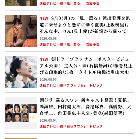
連続テレビ小説「風、薫る」
次回予告
8/10(月)の「風、薫る」派出看護を軌
NEW
道に乗せようと懸命に働く直美(上坂樹里)。
そんな中、りん(見上愛)が新潟から帰ってく
る
2026.08.08
連続テレビ小説「風、薫る」
次回予告
朝ドラ「ブラッサム」ポスタービジュ
NEW
アル公開！ 主人公・珠(石橋静河)が桜を見上
げる印象的な1枚 タイトル映像は奥山大史監
督、語りは三條雅幸アナ 2026年度後期放
2026.08.07
送
連続テレビ小説「ブラッサム」
トピック
朝ドラ｢巡るスワン｣新キャスト発表！夏帆、
鳴海唯、田村健太郎、音尾琢真、高橋努、大
倉孝二、角田晃広――主人公･美咲(森田望智)が
交流する警察署の人々 2027年度前期放送
2026.08.04
連続テレビ小説「巡るスワン」
トピック