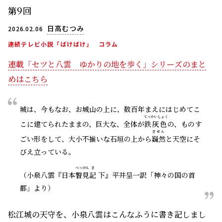
第9回
日高むつみ
2026.02.06
連続テレビ小説「ばけばけ」
コラム
連載「セツと八雲 ゆかりの地を歩く」シリーズのまと
めはこちら
城は、今もなお、お城山の上に、数百年まえにはじめてこ
てっかいしょく
こに建てられたままの、巨大な、全体が
鉄灰色
の、ものす
ぎぜん
ごい形をして、大小不揃いな石垣の上から
巍然
と天空にそ
びえ立っている。
べっけん
き
（小泉八雲『日本
瞥見
記
下』平井呈一訳「神々の国の首
都」より）
松江城の天守を、小泉八雲はこんなふうに書き記しまし