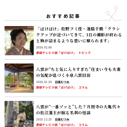
おすすめ記事
「ばけばけ」松野フミ役・池脇千鶴「クラン
クアップが近づいてきて、1日の撮影が終わる
と胸が詰まるような思いに駆られます」
2026.02.06
連続テレビ小説「ばけばけ」
トピック
八雲が“ちと気に入りすぎた”住まい――今も夫妻
の気配が息づく小泉八雲旧居
2026.01.30
日高むつみ
連続テレビ小説「ばけばけ」
コラム
八雲が“一番ゾッと”した？月照寺の大亀――代々
の松江藩主が眠る名刹の怪談
2025.12.25
日高むつみ
連続テレビ小説「ばけばけ」
コラム