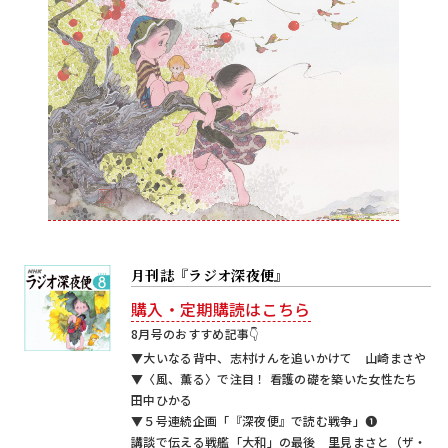
月刊誌『ラジオ深夜便』
購入・定期購読はこちら
8月号のおすすめ記事👇
▼大いなる背中、志村けんを追いかけて 山崎まさや
▼〈風、薫る〉で注目！ 看護の礎を築いた女性たち
田中ひかる
▼５号連続企画「『深夜便』で読む戦争」❶
講談で伝える戦艦「大和」の最後 里見まさと（ザ・