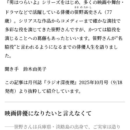
『男はつらいよ』シリーズをはじめ、多くの映画や舞台・
ささ
の
たか
し
ドラマなどで活躍している俳優の
笹
野
高
史
さん（77
歳）。シリアスな作品からコメディーまで確かな演技で
多彩な役を演じてきた笹野さんですが、かつては脇役を
演じることへの葛藤もあったといいます。笹野さんが“名
脇役”と言われるようになるまでの俳優人生を語りまし
た。
聞き手 鈴木由美子
この記事は月刊誌『ラジオ深夜便』2025年10月号（9/18
発売）より抜粋して紹介しています。
映画俳優になりたいと言えなくて
──笹野さんは兵庫県・淡路島の出身で、ご実家は造り