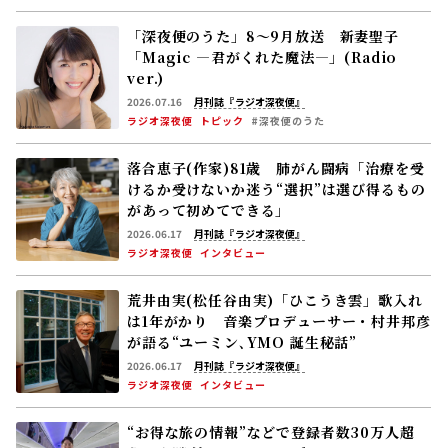
「深夜便のうた」8～9月放送 新妻聖子
「Magic ―君がくれた魔法―」(Radio
ver.)
2026.07.16
月刊誌『ラジオ深夜便』
ラジオ深夜便
トピック
#深夜便のうた
落合恵子(作家)81歳 肺がん闘病「治療を受
けるか受けないか迷う――“選択”は選び得るもの
があって初めてできる」
2026.06.17
月刊誌『ラジオ深夜便』
ラジオ深夜便
インタビュー
荒井由実(松任谷由実)「ひこうき雲」歌入れ
は1年がかり 音楽プロデューサー・村井邦彦
が語る“ユーミン､YMO 誕生秘話”
2026.06.17
月刊誌『ラジオ深夜便』
ラジオ深夜便
インタビュー
“お得な旅の情報”などで登録者数30万人超