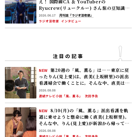
え！ 国際線CA ＆ YouTuberの
Ryucrew(リュークルー) さん――旅の豆知識が
どんどん蓄積‼
2026.06.17
月刊誌『ラジオ深夜便』
ラジオ深夜便
インタビュー
注目の記事
第20週の「風、薫る」は……東京に戻
NEW
ったりん(見上愛)は、直美(上坂樹里)の派出
看護婦会で働くことに。そんな中、直美は自
分の理想とした無償の看護を始める
2026.08.08
連続テレビ小説「風、薫る」
次回予告
8/10(月)の「風、薫る」派出看護を軌
NEW
道に乗せようと懸命に働く直美(上坂樹里)。
そんな中、りん(見上愛)が新潟から帰ってく
る
2026.08.08
連続テレビ小説「風、薫る」
次回予告