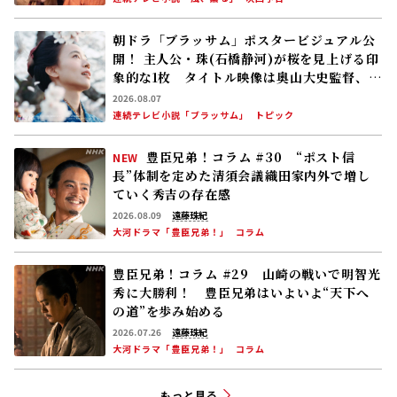
朝ドラ「ブラッサム」ポスタービジュアル公
開！ 主人公・珠(石橋静河)が桜を見上げる印
象的な1枚 タイトル映像は奥山大史監督、語
りは三條雅幸アナ 2026年度後期放送
2026.08.07
連続テレビ小説「ブラッサム」
トピック
豊臣兄弟！コラム #30 “ポスト信
NEW
長”体制を定めた清須会議――織田家内外で増し
ていく秀吉の存在感
2026.08.09
遠藤珠紀
大河ドラマ「豊臣兄弟！」
コラム
豊臣兄弟！コラム #29 山崎の戦いで明智光
秀に大勝利！ 豊臣兄弟はいよいよ“天下へ
の道”を歩み始める
2026.07.26
遠藤珠紀
大河ドラマ「豊臣兄弟！」
コラム
もっと見る