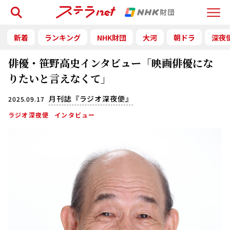
検索
Menu
新着
ランキング
NHK財団
大河
朝ドラ
深夜
俳優・笹野高史インタビュー「映画俳優にな
りたいと言えなくて」
月刊誌『ラジオ深夜便』
2025.09.17
ラジオ深夜便
インタビュー