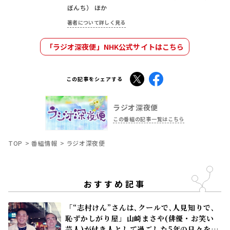
ぼんち） ほか
著者について詳しく見る
「ラジオ深夜便」NHK公式サイトはこちら
X
Facebook
この記事をシェアする
ラジオ深夜便
この番組の記事一覧はこちら
TOP
番組情報
ラジオ深夜便
おすすめ記事
「“志村けん”さんは､クールで､人見知りで､
恥ずかしがり屋」――山崎まさや(俳優・お笑い
芸人)が付き人として過ごした5年の日々を語