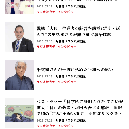
る
2026.07.16
月刊誌『ラジオ深夜便』
ラジオ深夜便
インタビュー
戦艦「大和」生還者の証言を講談に――“ザ・ぼ
んち”の里見まさとが語り継ぐ戦争体験
2026.07.16
月刊誌『ラジオ深夜便』
ラジオ深夜便
インタビュー
千玄室さんが一碗に込めた平和への思い
2023.12.15
月刊誌『ラジオ深夜便』
ラジオ深夜便
インタビュー
ベストセラー『科学的に証明された すごい習
慣大百科』の著者・堀田秀吾さん解説「睡眠
で脳の“ごみ”を洗い流す」――認知症リスクを下
げる休養の新常識
2026.07.16
月刊誌『ラジオ深夜便』
ラジオ深夜便
インタビュー