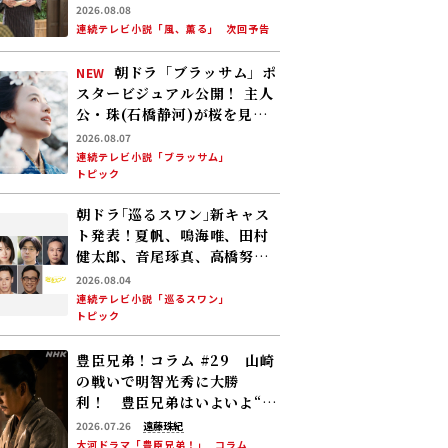
看護婦会で働くことに。そん
2026.08.08
な中、直美は自分の理想とし
連続テレビ小説「風、薫る」
次回予告
た無償の看護を始める
朝ドラ「ブラッサム」ポ
NEW
スタービジュアル公開！ 主人
公・珠(石橋静河)が桜を見上
げる印象的な1枚 タイトル映
2026.08.07
像は奥山大史監督、語りは三
連続テレビ小説「ブラッサム」
トピック
條雅幸アナ 2026年度後期放
送
朝ドラ｢巡るスワン｣新キャス
ト発表！夏帆、鳴海唯、田村
健太郎、音尾琢真、高橋努、
大倉孝二、角田晃広――主人公･美
2026.08.04
咲(森田望智)が交流する警察
連続テレビ小説「巡るスワン」
トピック
署の人々 2027年度前期放送
豊臣兄弟！コラム #29 山崎
の戦いで明智光秀に大勝
利！ 豊臣兄弟はいよいよ“天
下への道”を歩み始める
2026.07.26
遠藤珠紀
大河ドラマ「豊臣兄弟！」
コラム