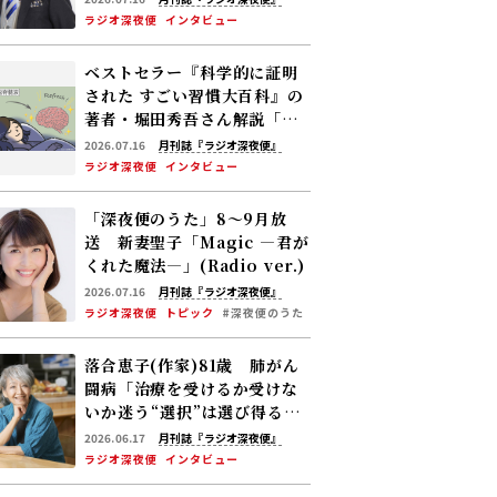
ラジオ深夜便
インタビュー
ベストセラー『科学的に証明
された すごい習慣大百科』の
著者・堀田秀吾さん解説「睡
眠で脳の“ごみ”を洗い流す」――
2026.07.16
月刊誌『ラジオ深夜便』
認知症リスクを下げる休養の
ラジオ深夜便
インタビュー
新常識
「深夜便のうた」8～9月放
送 新妻聖子「Magic ―君が
くれた魔法―」(Radio ver.)
2026.07.16
月刊誌『ラジオ深夜便』
ラジオ深夜便
トピック
#深夜便のうた
落合恵子(作家)81歳 肺がん
闘病「治療を受けるか受けな
いか迷う――“選択”は選び得るも
のがあって初めてできる」
2026.06.17
月刊誌『ラジオ深夜便』
ラジオ深夜便
インタビュー