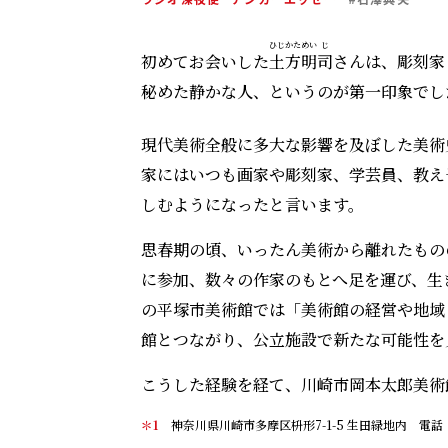
ひじかた
めい
じ
初めてお会いした
土方
明
司
さんは、彫刻家
秘めた静かな人、というのが第一印象でし
現代美術全般に多大な影響を及ぼした美術
家にはいつも画家や彫刻家、学芸員、教え
しむようになったと言います。
思春期の頃、いったん美術から離れたもの
に参加、数々の作家のもとへ足を運び、生
の平塚市美術館では「美術館の経営や地域
館とつながり、公立施設で新たな可能性を
こうした経験を経て、川崎市岡本太郎美術
＊1
神奈川県川崎市多摩区枡形7-1-5 生田緑地内 電話：04