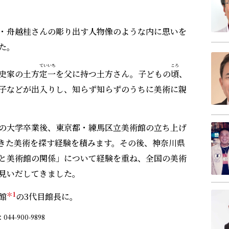
・舟越桂さんの彫り出す人物像のような内に思いを
た。
ていいち
ころ
史家の土方
定一
を父に持つ土方さん。子どもの
頃
、
子などが出入りし、知らず知らずのうちに美術に親
の大学卒業後、東京都・練馬区立美術館の立ち上げ
きた美術を探す経験を積みます。その後、神奈川県
と美術館の関係」について経験を重ね、全国の美術
見いだしてきました。
＊1
館
の3代目館長に。
4-900-9898