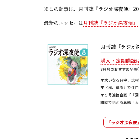
※この記事は、月刊誌『ラジオ深夜便』20
最新のエッセーは
月刊誌『ラジオ深夜便』
月刊誌『ラジオ
購入・定期購読
8月号のおすすめ記事
▼大いなる背中、志村
▼〈風、薫る〉で注目
▼５号連続企画「『深
講談で伝える戦艦「大
「ラジオ深夜便