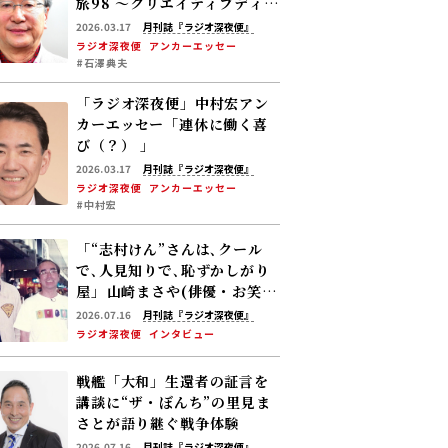
旅98 ～クリエイティブディレ
クター・茅野しのぶさん」
2026.03.17
月刊誌『ラジオ深夜便』
ラジオ深夜便
アンカーエッセー
#石澤典夫
「ラジオ深夜便」中村宏アン
カーエッセー「連休に働く喜
び（？） 」
2026.03.17
月刊誌『ラジオ深夜便』
ラジオ深夜便
アンカーエッセー
#中村宏
「“志村けん”さんは､クール
で､人見知りで､恥ずかしがり
屋」――山崎まさや(俳優・お笑い
芸人)が付き人として過ごした
2026.07.16
月刊誌『ラジオ深夜便』
5年の日々を語る
ラジオ深夜便
インタビュー
戦艦「大和」生還者の証言を
講談に――“ザ・ぼんち”の里見ま
さとが語り継ぐ戦争体験
2026.07.16
月刊誌『ラジオ深夜便』