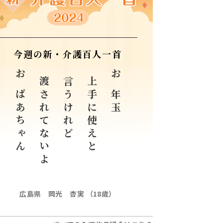
今週の新・介護百人一首
おばあちゃん
渡されてないよ
言うけれど
上手に使えと
お年玉
広島県 岡光 杏実 （18歳）