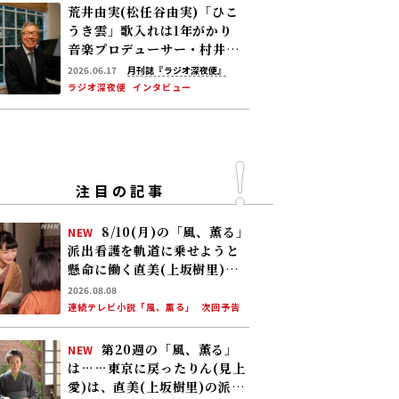
荒井由実(松任谷由実)「ひこ
うき雲」歌入れは1年がかり
音楽プロデューサー・村井邦
彦が語る“ユーミン､YMO 誕
2026.06.17
月刊誌『ラジオ深夜便』
生秘話”
ラジオ深夜便
インタビュー
注目の記事
8/10(月)の「風、薫る」
NEW
派出看護を軌道に乗せようと
懸命に働く直美(上坂樹里)。
そんな中、りん(見上愛)が新
2026.08.08
潟から帰ってくる
連続テレビ小説「風、薫る」
次回予告
第20週の「風、薫る」
NEW
は……東京に戻ったりん(見上
愛)は、直美(上坂樹里)の派出