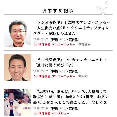
おすすめ記事
「ラジオ深夜便」石澤典夫アンカーエッセー
「人生出会い旅98 ～クリエイティブディレ
クター・茅野しのぶさん」
2026.03.17
月刊誌『ラジオ深夜便』
ラジオ深夜便
アンカーエッセー
#石澤典夫
「ラジオ深夜便」中村宏アンカーエッセー
「連休に働く喜び（？） 」
2026.03.17
月刊誌『ラジオ深夜便』
ラジオ深夜便
アンカーエッセー
#中村宏
「“志村けん”さんは､クールで､人見知りで､
恥ずかしがり屋」――山崎まさや(俳優・お笑い
芸人)が付き人として過ごした5年の日々を語
る
2026.07.16
月刊誌『ラジオ深夜便』
ラジオ深夜便
インタビュー