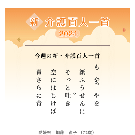
今週の新・介護百人一首
青さらに青
空にはじけば
そっと
紙ふうせんに
もやもやを
吐
つ
き
愛媛県 加藤 直子 （72歳）