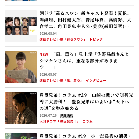
朝ドラ｢巡るスワン｣新キャスト発表！夏帆、
鳴海唯、田村健太郎、音尾琢真、高橋努、大
倉孝二、角田晃広――主人公･美咲(森田望智)が
交流する警察署の人々 2027年度前期放送
2026.08.04
連続テレビ小説「巡るスワン」
トピック
「風、薫る」見上愛「佐野晶哉さんと
NEW
シマケンさんは、重なる部分がありま
す……」
2026.08.07
連続テレビ小説「風、薫る」
インタビュー
豊臣兄弟！コラム #29 山崎の戦いで明智光
秀に大勝利！ 豊臣兄弟はいよいよ“天下へ
の道”を歩み始める
2026.07.26
遠藤珠紀
大河ドラマ「豊臣兄弟！」
コラム
豊臣兄弟！コラム #19 小一郎長秀の嫡男・