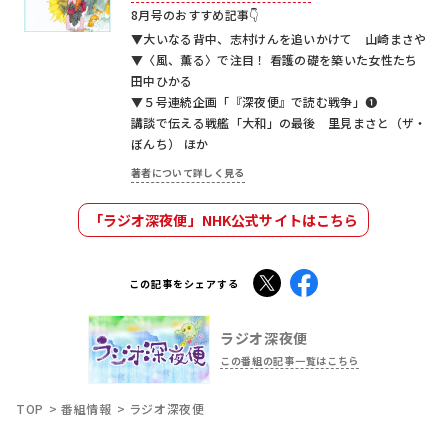
8月号のおすすめ記事👇
▼大いなる背中、志村けんを追いかけて 山崎まさや
▼〈風、薫る〉で注目！ 看護の礎を築いた女性たち
田中ひかる
▼５号連続企画「『深夜便』で読む戦争」❶
講談で伝える戦艦「大和」の最後 里見まさと（ザ・
ぼんち） ほか
著者について詳しく見る
「ラジオ深夜便」NHK公式サイトはこちら
X
Facebook
この記事をシェアする
ラジオ深夜便
この番組の記事一覧はこちら
TOP
番組情報
ラジオ深夜便