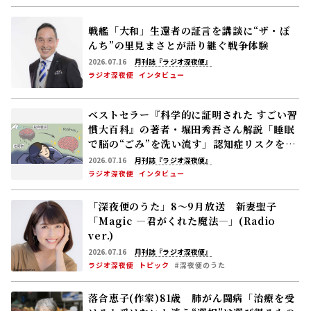
戦艦「大和」生還者の証言を講談に――“ザ・ぼ
んち”の里見まさとが語り継ぐ戦争体験
2026.07.16
月刊誌『ラジオ深夜便』
ラジオ深夜便
インタビュー
ベストセラー『科学的に証明された すごい習
慣大百科』の著者・堀田秀吾さん解説「睡眠
で脳の“ごみ”を洗い流す」――認知症リスクを下
げる休養の新常識
2026.07.16
月刊誌『ラジオ深夜便』
ラジオ深夜便
インタビュー
「深夜便のうた」8～9月放送 新妻聖子
「Magic ―君がくれた魔法―」(Radio
ver.)
2026.07.16
月刊誌『ラジオ深夜便』
ラジオ深夜便
トピック
#深夜便のうた
落合恵子(作家)81歳 肺がん闘病「治療を受