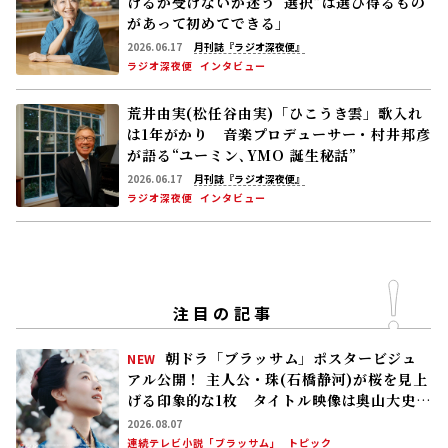
けるか受けないか迷う――“選択”は選び得るもの
があって初めてできる」
2026.06.17
月刊誌『ラジオ深夜便』
ラジオ深夜便
インタビュー
荒井由実(松任谷由実)「ひこうき雲」歌入れ
は1年がかり 音楽プロデューサー・村井邦彦
が語る“ユーミン､YMO 誕生秘話”
2026.06.17
月刊誌『ラジオ深夜便』
ラジオ深夜便
インタビュー
注目の記事
朝ドラ「ブラッサム」ポスタービジュ
NEW
アル公開！ 主人公・珠(石橋静河)が桜を見上
げる印象的な1枚 タイトル映像は奥山大史監
督、語りは三條雅幸アナ 2026年度後期放
2026.08.07
送
連続テレビ小説「ブラッサム」
トピック