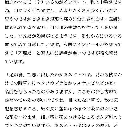
最近ハマって（？）いるのがインソール。靴の中敷きです
ね。山によく行きますし、人よりたくさん歩くほうだと
思うのですがときどき足裏の痛みに悩まされます。医師に
勧められて型を取り、自分用の中敷きを作ってもらいま
した。なんだか効果があるようです。それからはいろいろ
買ってみては試しています。玄関にインソールがたまって
きて「邪魔だ」と家人には評判が悪いのですが増え続け
ています。
「足の裏」で思い出したのがヌスビトハギ。夏から秋にか
けての野草にはヘクソカズラとかワルナスビなどひどい
名前をもらったものがありますが、こちらは少し古風で
謎めいているのがいいですね。目立たない草で、秋の気
配を感じるころ、細く長い茎にぽつぽつと萩に似た小さ
な花をつけます。細い茎に花をつけるところはタデ科のミ
ズヒキに似ていますが、ヌスビトハギはマメの仲間。ど