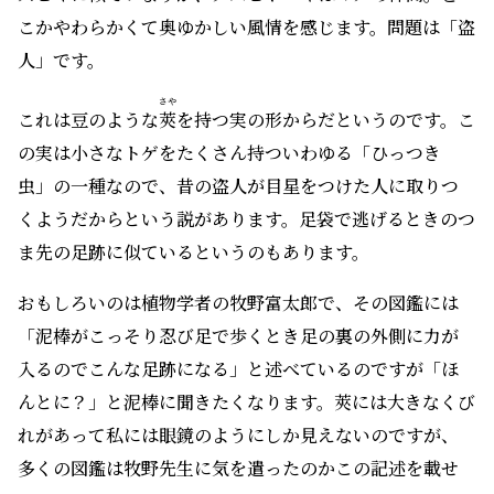
こかやわらかくて奥ゆかしい風情を感じます。問題は「盗
人」です。
さや
これは豆のような
莢
を持つ実の形からだというのです。こ
の実は小さなトゲをたくさん持ついわゆる「ひっつき
虫」の一種なので、昔の盗人が目星をつけた人に取りつ
くようだからという説があります。足袋で逃げるときのつ
ま先の足跡に似ているというのもあります。
おもしろいのは植物学者の牧野富太郎で、その図鑑には
「泥棒がこっそり忍び足で歩くとき足の裏の外側に力が
入るのでこんな足跡になる」と述べているのですが「ほ
んとに？」と泥棒に聞きたくなります。莢には大きなくび
れがあって私には眼鏡のようにしか見えないのですが、
多くの図鑑は牧野先生に気を遣ったのかこの記述を載せ