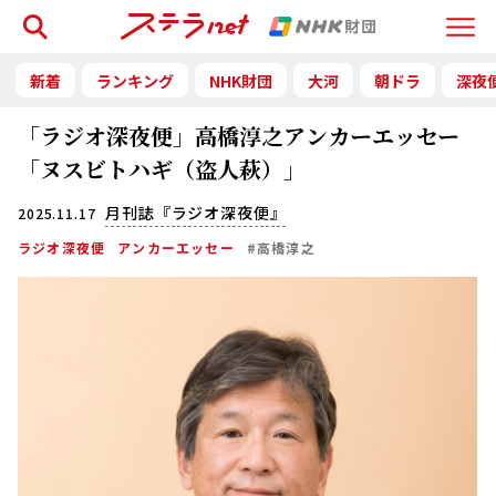
検索
Menu
新着
ランキング
NHK財団
大河
朝ドラ
深夜
「ラジオ深夜便」高橋淳之アンカーエッセー
「ヌスビトハギ（盗人萩）」
月刊誌『ラジオ深夜便』
2025.11.17
ラジオ深夜便
アンカーエッセー
#高橋淳之