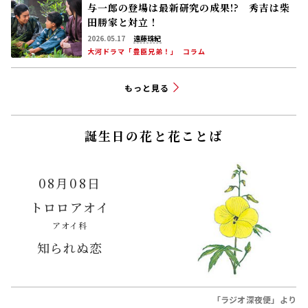
与一郎の登場は最新研究の成果!? 秀吉は柴
田勝家と対立！
2026.05.17
遠藤珠紀
大河ドラマ「豊臣兄弟！」
コラム
もっと見る
誕生日の花と花ことば
08月08日
トロロアオイ
アオイ科
知られぬ恋
「ラジオ深夜便」より